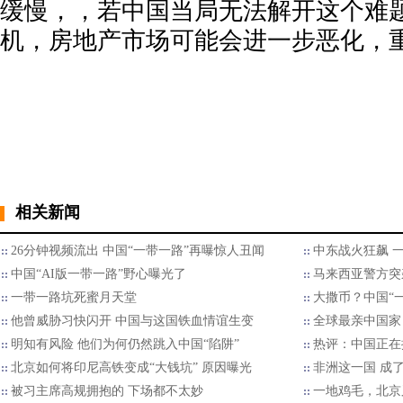
缓慢，，若中国当局无法解开这个难
机，房地产市场可能会进一步恶化，
相关新闻
26分钟视频流出 中国“一带一路”再曝惊人丑闻
中东战火狂飙 
中国“AI版一带一路”野心曝光了
马来西亚警方突
一带一路坑死蜜月天堂
大撒币？中国“
他曾威胁习快闪开 中国与这国铁血情谊生变
全球最亲中国家
明知有风险 他们为何仍然跳入中国“陷阱”
热评：中国正在
北京如何将印尼高铁变成“大钱坑” 原因曝光
非洲这一国 成
被习主席高规拥抱的 下场都不太妙
一地鸡毛，北京