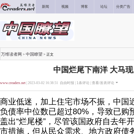
新闻
视频
博客
论坛
分类广告
万维读者网
中国瞭望
>
> 正文
中国烂尾下南洋 大马现
www.creaders.net
| 2023-03-02 16:38:51 自由时报 |
1
条评论 |
查看/发表评论
商业低迷，加上住宅市场不振，中国
负债率中位数已超过80%，导致已购
盖出“烂尾楼”，尽管该国政府自去年
市措施，但从民众需求、地方政府债