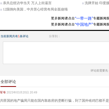
亲共总统访华当天 万人上街逼宫
洗牌开始 印度接
12国倒向美国，中共苦心经营布局全面崩塌
“一带一路”
“中国地产”
当前新闻共有
1
条评论
分享到：
评论前需要先
全部评论
军爷
2023年03月20日 20:49
共匪国的地产骗局只能在国内靠政府的垄断行骗，到了国外啥鸡巴都不是