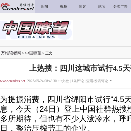
新闻
视频
博客
论坛
分类广告
万维读者网
中国瞭望
>
> 正文
上热搜：四川这城市试行4.5
www.creaders.net
| 2025-05-24 08:48:30 中央社 |
1
条评论 |
查看/发表评论
为提振消费，四川省绵阳市试行“4.5
息，今天（24日）登上中国社群热搜
多所期待，但也有不少人泼冷水，呼
日，整治压榨劳工的企业。