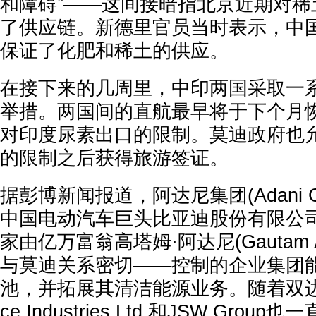
和障碍”——这间接暗指北京近期对稀
了供应链。新德里官员当时表示，中
保证了化肥和稀土的供应。
在接下来的几周里，中印两国采取一
举措。两国间的直航最早将于下个月
对印度尿素出口的限制。莫迪政府也
的限制之后获得旅游签证。
据彭博新闻报道，阿达尼集团(Adani G
中国电动汽车巨头比亚迪股份有限公
家由亿万富翁高塔姆·阿达尼(Gautam 
与莫迪关系密切——控制的企业集团
池，并拓展其清洁能源业务。随着双边关
ce Industries Ltd.和JSW Gr