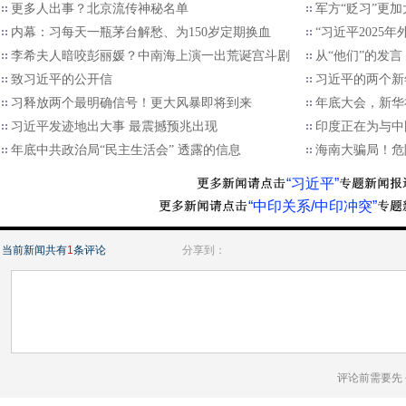
更多人出事？北京流传神秘名单
军方“贬习”更加
内幕：习每天一瓶茅台解愁、为150岁定期换血
“习近平2025
李希夫人暗咬彭丽媛？中南海上演一出荒诞宫斗剧
从“他们”的发言
致习近平的公开信
习近平的两个新
习释放两个最明确信号！更大风暴即将到来
年底大会，新华
习近平发迹地出大事 最震撼预兆出现
印度正在为与中
年底中共政治局“民主生活会” 透露的信息
海南大骗局！危
“习近平”
“中印关系/中印冲突”
当前新闻共有
1
条评论
分享到：
评论前需要先