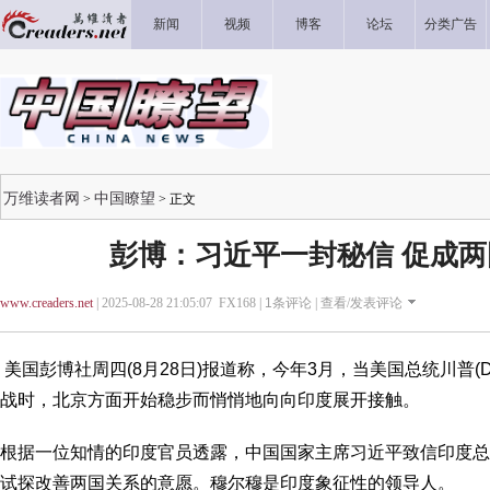
新闻
视频
博客
论坛
分类广告
万维读者网
中国瞭望
>
> 正文
彭博：习近平一封秘信 促成
www.creaders.net
| 2025-08-28 21:05:07 FX168 |
1
条评论 |
查看/发表评论
美国彭博社周四(8月28日)报道称，今年3月，当美国总统川普(Don
战时，北京方面开始稳步而悄悄地向向印度展开接触。
根据一位知情的印度官员透露，中国国家主席习近平致信印度总统穆尔穆(
试探改善两国关系的意愿。穆尔穆是印度象征性的领导人。