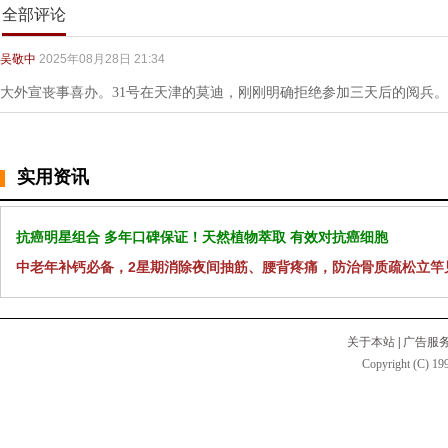
全部评论
吴敬中
2025年08月28日 21:34
大外宣丧事喜办。31号在天津的莫迪，刚刚明确拒绝参加三天后的阅兵
实用资讯
抗癌明星组合 多年口碑保证！天然植物萃取 有效对抗癌细胞
中老年补钙必备，2星期消除夜间抽筋、腰背疼痛，防治骨质疏松立竿
关于本站
|
广告服
Copyright (C) 199