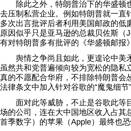
除此之外，特朗普治下的华盛顿也
去压制私营企业。例如特朗普就一直
多次出言批评后者利用美国邮政的低
原因似乎只是亚马逊的总裁贝佐斯（Jeff
有对特朗普多有批评的《华盛顿邮报
舆情之争尚且如此，更遑论中美矛
虽然共和党普遍倾向较为宽松的隐私
真的不愿配合华府，不排除特朗普会
法律条文中加入针对谷歌的“魔鬼细节
面对此等威胁，不止是谷歌此等目
场的公司，连在大中国地区收入占其总
首季数字）的苹果（Apple）最终也