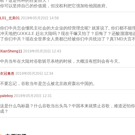
权？这是何种的狂妄自大！
你可以坚持自己的价值观，但没权利把它强加给他国政府。
L01_北美01
2019年05月20日 14:58
你们中共怎会懂民主社会的大企业的经营理念呢? 就算说了, 你们都不能理
冲天地把GOOGLE 赶出大陆吗？现在干嘛又怕了？后悔了？还酸溜溜地
了你们中共？现在全世界全人类都已经被你们中共统治了？真TMD大言
XianSheng11
2019年05月20日 12:43
中共当年在大陆对谷歌斩尽杀绝的时候，大概没有想到会有今天。
衣冠禽兽
2019年05月20日 12:34
不要忘记，谷歌当年是怎么被北京政府轰出中国的。
yaleboy
2019年05月20日 12:31
这是什么鸟标题？什么谷歌当出头鸟？中国本来就禁止谷歌，难道还怕你
成？