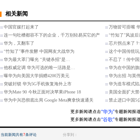
相关新闻
中国官媒打起来了
万物皆可捂嘴 
连一句吐槽都容不下的企业，千万别轻易买它的产
“竹知了”风波后
华为，又翻车了
芯片拐点来了？
“竹知了”事件发酵 中国网友大战华为
这个中国传统玩
华为最大罩门曝光 “关键杀招”是…
不忍了！传中国
他权威定调 华为可选的唯一活路是…
华为在中国的旗
曝华为向美国大学捐赠4200万美元
华为出招 与英
突破封锁 华为5G手机恢复海外上市
华为造车模式陷
华为Mate 90 今秋正面对决苹果iPhone 18
美国全面扩大禁
华为中兴恐彻底出局 Google Meta爽拿快速通关
禁止进口中国5
“华为”
“谷歌”
当前新闻共有
7
条评论
分享到：