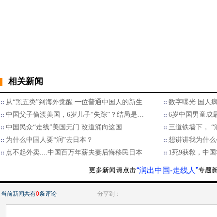
相关新闻
从“黑五类”到海外觉醒 一位普通中国人的新生
数字曝光 国人疯
中国父子偷渡美国，6岁儿子“失踪”？结局是…
6岁中国男童成
中国民众“走线”美国无门 改道涌向这国
三道铁墙下， “
为什么中国人要“润”去日本？
想讲讲我为什么
点不起外卖....中国百万年薪夫妻后悔移民日本
1死9获救，中
“润出中国-走线人”
当前新闻共有
0
条评论
分享到：