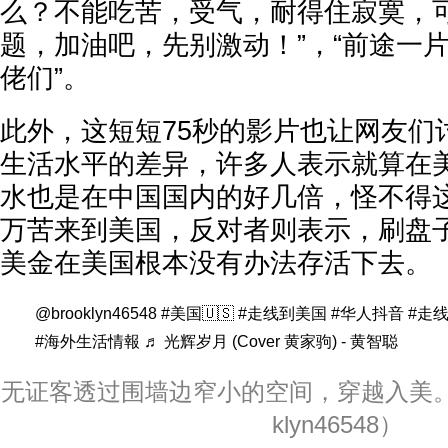
么？不能吃苦，受气，耐得住寂寞，
题，加油吧，先别激动！”，“前途一
佬们”。
此外，这短短75秒的影片也让网友们
生活水平的差异，许多人表示就算在
水也是在中国国内的好几倍，怪不得
万苦来到美国，反对者则表示，刷盘子
美金在美国根本没有办法存活下去。
@brooklyn46548
#美国🇺🇸
#走线到美国
#华人抖音
#走
#海外生活情報
♬ 光辉岁月 (Cover 黄家驹) - 黄智聪
无证客透过围墙边窄小的空间，穿越入美。（取自
klyn46548）