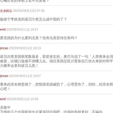
心機出名的學術上名不符實者？
古乡的云
2025年09月12日 07:35
扬振宁李政道的诺贝尓奖怎么成中国的了？
emil
2025年09月11日 19:47
爱党国的为什么要到北美？负有仇美宣传任务吗？
jincao
2025年09月11日 19:13
诺贝尔奖美国获奖数最多，那是肯定的，奥巴马说了一句「人类将来会消
难度，比咽口饭难不倒哪儿去。现任美国总统川普靠自己吹出来的对和平
大概率会拿到诺贝儿奖！
jincao
2025年09月11日 19:07
看来此排名榜惹祸了，把恨国党搞破防了，心理受伤了，别怕，此排名榜
心吧！
emil
2025年09月11日 15:40
吴敬中
万维的几个中国留学生赶紧滚回中国吧，中国的学校更好，不骗你。