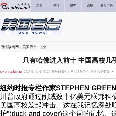
新闻
视频
博客
论坛
分类广告
万维读者网
美国看台
>
> 正文
只有哈佛进入前十 中国高校几
www.creaders.net
| 2025-09-11 09:42:20 纽约时报中文网 |
22
条评论 |
查看/发表评论
纽约时报专栏作家STEPHEN GREE
川普政府通过削减数十亿美元联邦科
美国高校发起冲击。这在我记忆深处唤
护”(duck and cover)这个词的记忆