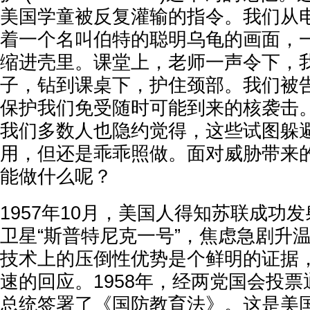
美国学童被反复灌输的指令。我们从
着一个名叫伯特的聪明乌龟的画面，
缩进壳里。课堂上，老师一声令下，
子，钻到课桌下，护住颈部。我们被
保护我们免受随时可能到来的核袭击
我们多数人也隐约觉得，这些试图躲
用，但还是乖乖照做。面对威胁带来
能做什么呢？
1957年10月，美国人得知苏联成功
卫星“斯普特尼克一号”，焦虑急剧升
技术上的压倒性优势是个鲜明的证据
速的回应。1958年，经两党国会投
总统签署了《国防教育法》。这是美