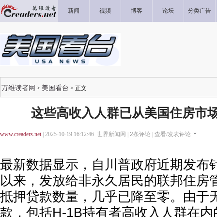
新闻
视频
博客
论坛
分类广告
万维读者网
美国看台
>
> 正文
这些高收入人群已从美国住房市场消
www.creaders.net
| 2025-10-19 16:12:46 世界新闻网 |
2
条评论 |
查看/发表评论
最新数据显示，自川普政府近期发布
以来，发放给非永久居民的联邦住房管
抵押贷款数量，几乎已降至零。由于无
款，包括H-1B持有者高收入人群在