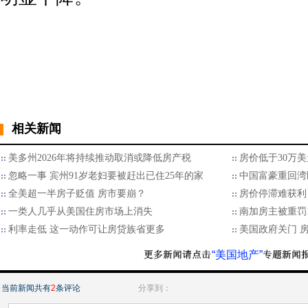
相关新闻
美多州2026年将持续推动取消或降低房产税
房价低于30万
忽略一事 宾州91岁老妇要被赶出已住25年的家
中国富豪重回湾
全美超一半房子贬值 房市要崩？
房价停滞难获利 
一类人几乎从美国住房市场上消失
南加房主被重罚1
利率走低 这一动作可让房贷族省更多
美国政府关门 
“美国地产”
当前新闻共有
2
条评论
分享到：