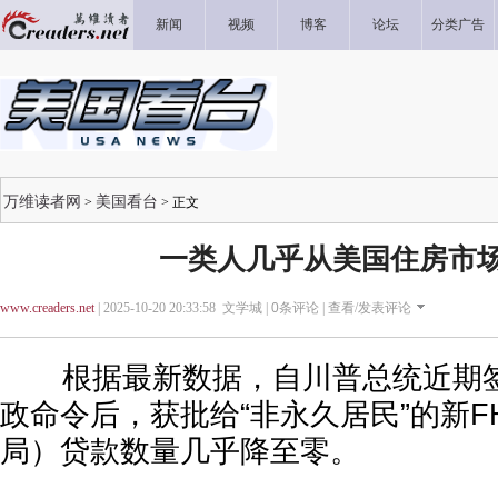
新闻
视频
博客
论坛
分类广告
万维读者网
美国看台
>
> 正文
一类人几乎从美国住房市
www.creaders.net
| 2025-10-20 20:33:58 文学城 |
0
条评论 |
查看/发表评论
根据最新数据，自川普总统近期
政命令后，获批给“非永久居民”的新F
局）贷款数量几乎降至零。