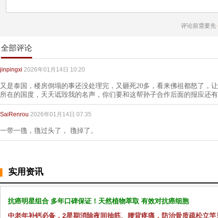
评论前需要先
全部评论
jinpingxi
2026年01月14日 10:20
又是泰国，楼房倒塌的事还没处理完，又砸死20多，看来佛祖都怒了，
所在的国度，天天诋毁我的名声，你们要和这帮孙子合作后面的报应还有
SaiRenrou
2026年01月14日 07:35
一带一氇，氇过头了， 氇掉了。
实用资讯
抗癌明星组合 多年口碑保证！天然植物萃取 有效对抗癌细胞
中老年补钙必备，2星期消除夜间抽筋、腰背疼痛，防治骨质疏松立竿