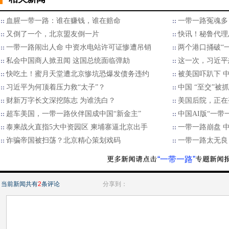
血腥一带一路：谁在赚钱，谁在赔命
一带一路冤魂多
又倒了一个，北京盟友倒一片
快讯！秘鲁代理
一带一路闹出人命 中资水电站许可证惨遭吊销
两个港口捅破“
私会中国商人掀丑闻 这国总统面临弹劾
这一次，习近平
快吃土！蜜月天堂遭北京惨坑恐爆发债务违约
被美国吓趴下 
习近平为何顶着压力救“太子”？
中国 “至交”被
财新万字长文深挖陈志 为谁洗白？
美国后院，正在
超车美国，一带一路伙伴国成中国“新金主”
中国AI版“一带
泰柬战火直指5大中资园区 柬埔寨逼北京出手
一带一路崩盘 
诈骗帝国被扫荡？北京精心策划戏码
一带一路太无良
“一带一路”
当前新闻共有
2
条评论
分享到：