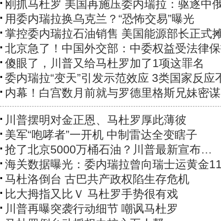
刚抓马杜罗 美国再施压委内瑞拉：驱逐中
用委内瑞拉换乌克兰？“恐怖交易”曝光
掌控委内瑞拉石油销售 美国能源部长正式
北京急了！中国外交部：中委权益受法律保
傻眼了，川普又给马杜罗加了1项这罪名
委内瑞拉“变天”引发示范效应 3类国家反应
内幕！白宫数月前就与罗德里格斯兄妹密谋
川普摆明对金正恩、马杜罗厚此薄彼
美军“咆哮者”一开机 中制雷达全变瞎子
抢了北京5000万桶石油？川普最新宣布…
海关数据曝光：委内瑞拉曾向瑞士运黄金11
马杜洛倒台 古巴共产政权陷生存危机
比大拇指又比Ｖ 马杜罗手势很有戏
川普再曝突袭行动细节 嘲讽马杜罗