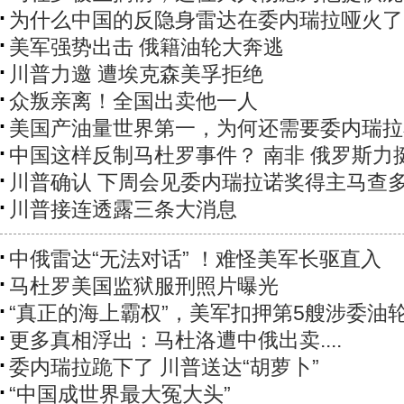
为什么中国的反隐身雷达在委内瑞拉哑火了
美军强势出击 俄籍油轮大奔逃
川普力邀 遭埃克森美孚拒绝
众叛亲离！全国出卖他一人
美国产油量世界第一，为何还需要委内瑞拉
中国这样反制马杜罗事件？ 南非 俄罗斯力
川普确认 下周会见委内瑞拉诺奖得主马查
川普接连透露三条大消息
中俄雷达“无法对话” ！难怪美军长驱直入
马杜罗美国监狱服刑照片曝光
“真正的海上霸权”，美军扣押第5艘涉委油
更多真相浮出：马杜洛遭中俄出卖....
委内瑞拉跪下了 川普送达“胡萝卜”
“中国成世界最大冤大头”