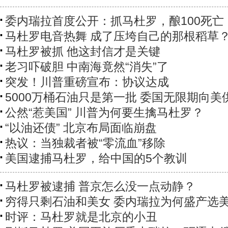
委内瑞拉首度公开：抓马杜罗，酿100死亡
马杜罗电音热舞 成了压垮自己的那根稻草
马杜罗被抓 他这封信才是关键
老习吓破胆 中南海竟然“消失”了
突发！川普重磅宣布：协议达成
5000万桶石油只是第一批 委国无限期向美
公然“惹美国” 川普为何要生擒马杜罗？
“以油还债” 北京布局面临崩盘
热议：当独裁者被“零流血”移除
美国逮捕马杜罗，给中国的5个教训
马杜罗被逮捕 普京怎么没一点动静？
穷得只剩石油和美女 委内瑞拉为何盛产选
时评：马杜罗就是北京的小丑