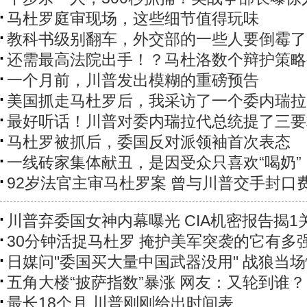
马杜罗庭审现场，这些细节值得玩味
教科书级别翻车，外交部的一些人要倒霉了
还需最高法院出手！？马杜洛数个辩护策略
一个月前，川普发出模糊的重磅预告
美国抓走马杜罗后，我采访了一个委内瑞拉
最好听话！川普对委内瑞拉代总统提了三要
马杜罗被抓后，委国反对派领袖首次表态
一线砖家集体献丑，是因受众只喜欢“喝奶”
92岁法官主审马杜罗案 曾与川普交手封口
川普弃委国女神内幕曝光 CIA机密报告揭1
30分钟活捉马杜罗 掩护美军突袭的它有多
日媒问"委国买大量中国武器没用" 战狼当
五角大楼“披萨指数”暴涨 网友：又轮到谁？
最长18个月 川普刚刚给出时间表