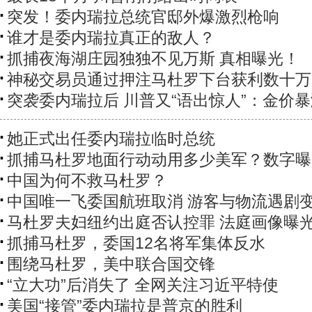
突发！委内瑞拉总统官邸外爆激烈枪响
谁才是委内瑞拉真正的敌人？
抓捕夜海湖庄园独独不见万斯 真相曝光！
神秘交易员通过押注马杜罗下台获利数十万
突袭委内瑞拉后 川普又“语出惊人”：金价
她正式出任委内瑞拉临时总统
抓捕马杜罗地面行动动用多少美军？数字曝
中国为何不救马杜罗？
中国唯一飞委国航班取消 游客与物流遇剧
马杜罗夫妇纽约出庭否认控罪 法庭画像曝
抓捕马杜罗，委国12名将军集体反水
围绕马杜罗，美中联合国交锋
“立大功”后消失了 全网关注习近平特使
美国“接管”委内瑞拉是普京的胜利