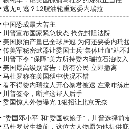
杨纯华：论美国抓捕马杜罗的规范正当性
逃无可逃？12艘油轮重返委内瑞拉
中国恐成最大苦主
川普宣布国家紧急状态 抢先封阻法院
美国原油产量已全球居冠 为何还要委内瑞
传美军秘密武器让委国士兵“集体吐血”站不
川普下令 “保障”美方所持委内瑞拉石油收入
美国最高级别警告：所有公民 立即撤离
马杜罗称在美国狱中状况不错
看不得委内瑞拉人开心暴君被逮 左派咋练
川普签令，断掉这帮人后手
委国惊人外债曝光 1狠招让北京无奈
“委国邓小平”和“委国铁娘子”，川普选择前
马杜罗被生擒前，这位大人物愿为他提供庇