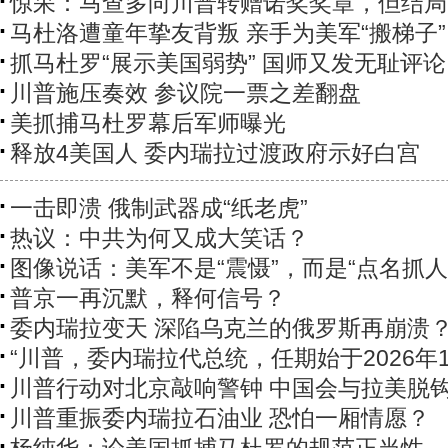
惊呆：马查多向川普转赠诺奖奖章，但结局..
马杜洛遭童年挚友背叛 亲手为美军“搬梯子”
抓马杜罗“展示美国弱势” 国师又发无耻评论
川普施压奏效 参议院一票之差翻盘
美抓捕马杜罗幕后军师曝光
释放4美国人 委内瑞拉过渡政府示好白宫
一击即溃 俄制武器成“纸老虎”
热议：中共为何又成大笑话？
图像说话：美军不是“震慑”，而是“点名抓人
普京一再沉默，释何信号？
委内瑞拉变天 深陷乌克兰的俄罗斯再崩溃
“川普，委内瑞拉代总统，任期始于2026年1
川普行动对北京敲响警钟 中国会与拉美脱
川普重振委内瑞拉石油业 恐怕一厢情愿？