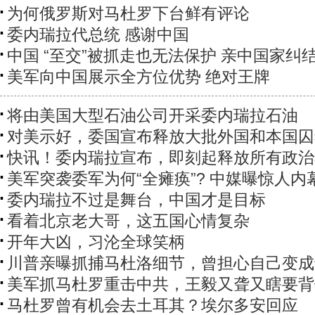
为何俄罗斯对马杜罗下台鲜有评论
委内瑞拉代总统 感谢中国
中国 “至交”被抓走也无法保护 亲中国家纠
美军向中国展示全方位优势 绝对王牌
将由美国大型石油公司开采委内瑞拉石油
对美示好，委国宣布释放大批外国和本国囚
快讯！委内瑞拉宣布，即刻起释放所有政治
美军突袭委军为何“全瘫痪”? 中媒曝惊人内
委内瑞拉不过是舞台，中国才是目标
看着北京老大哥，这五国心情复杂
开年大凶，习沦全球笑柄
川普亲曝抓捕马杜洛细节，曾担心自己变成
美军抓马杜罗重击中共，王毅又聋又瞎要背
马杜罗曾有机会去土耳其？埃尔多安回应