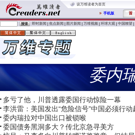
设万维读者为首页
首
手机版
即时新闻
焦点新闻
图片新闻
万维视频
环球大观
中国嘹望
|
|
|
|
|
|
委内
多亏了他，川普透露委国行动惊险一幕
李洪雷：美国发出“危险信号”中国必须行动
委内瑞拉对中国出口被锁喉
委国债务黑洞多大？传北京急寻美方