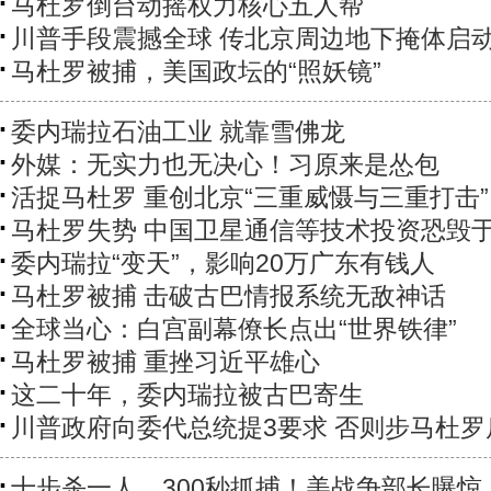
马杜罗倒台动摇权力核心五人帮
川普手段震撼全球 传北京周边地下掩体启
​马杜罗被捕，美国政坛的“照妖镜”
委内瑞拉石油工业 就靠雪佛龙
外媒：无实力也无决心！习原来是怂包
活捉马杜罗 重创北京“三重威慑与三重打击”
马杜罗失势 中国卫星通信等技术投资恐毁
委内瑞拉“变天”，影响20万广东有钱人
马杜罗被捕 击破古巴情报系统无敌神话
全球当心：白宫副幕僚长点出“世界铁律”
马杜罗被捕 重挫习近平雄心
这二十年，委内瑞拉被古巴寄生
川普政府向委代总统提3要求 否则步马杜罗
十步杀一人，300秒抓捕！美战争部长曝惊