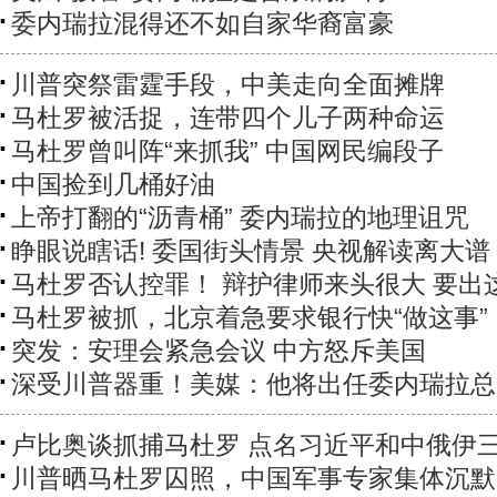
委内瑞拉混得还不如自家华裔富豪
川普突祭雷霆手段，中美走向全面摊牌
马杜罗被活捉，连带四个儿子两种命运
马杜罗曾叫阵“来抓我” 中国网民编段子
中国捡到几桶好油
上帝打翻的“沥青桶” 委内瑞拉的地理诅咒
睁眼说瞎话! 委国街头情景 央视解读离大谱
马杜罗否认控罪！ 辩护律师来头很大 要出
马杜罗被抓，北京着急要求银行快“做这事”
突发：安理会紧急会议 中方怒斥美国
深受川普器重！美媒：他将出任委内瑞拉总
卢比奥谈抓捕马杜罗 点名习近平和中俄伊
川普晒马杜罗囚照，中国军事专家集体沉默