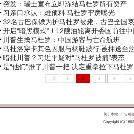
突发：瑞士宣布立即冻结马杜罗所有资产
习亲口承认：难预料 马杜罗牢房曝光
32名古巴保镖为护马杜罗被毙，古巴全国
开启“暗黑模式”！12艘油轮离开委国前往中
川普生擒马杜罗：中国游客与亡命航班
马杜洛穿卡其色囚服与橘鞋跛行 被押送至
暗批川普？习近平疑对“马杜罗被捕”表态
是“他们”推了川普一把 决定重拳拉下马杜罗
上页
1
2
3
4
5
关于本站
|
广告服
Copyright (C) 1998