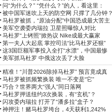
问“为什么？” “凭什么？”的人，看这里：
被中国军迷吹上天的防空网 只撑了几分钟
马杜罗被抓，“原油分配”中国恐成最大苦主
美军空袭委内瑞拉 卫星照曝惊人对比
马杜罗“上铐照”掀热议 Nike成最大赢家
第一夫人大起底 掌控司法“比马杜罗还狠”
这3国巨额军事投入全打“水漂”，中国最惨
美军抓马杜罗 中俄这次丢了大脸
精准！“川普2026除掉马杜罗” 预言竟成真
马杜罗被抓频繁换装 唯一不变是“它”
巧合？世界两大“强人”同日落网
马杜罗押送纽约3次换装，有“玄机”？
闪攻委内瑞拉 打开了“潘多拉”盒子？
神押注！赌马杜罗垮台，4天获利1,242%