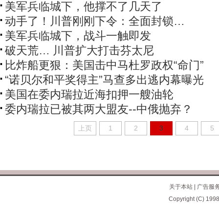
美军兵临城下，他撑不了几天了
动手了！川普刚刚下令：全面封锁…
美军兵临城下，战斗一触即发
破天荒… 川普扩大打击芬太尼
比炸船更狠：美国击中马杜罗政权“命门”
“诺贝尔和平奖得主”马查多出逃内幕曝光
美国在委内瑞拉近海扣押一艘油轮
委内瑞拉已被其两大盟友--中俄抛弃？
上页
1
2
3
4
5
关于本站
|
广告服
Copyright (C) 1998