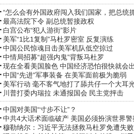
“怎么会有外国政府闯入我们国家，把总统抓
最高法院下令 副总统暂接政权
白宫公布“犯人游街”影片
美军“1比1复制”马杜罗密室 反复演练
中国公民惊魂目击美军机队低空掠过
中情局招募“超强内鬼”背叛马杜罗
现在全看美国脸色 中国经济恐怕很快就会
中国“先进”军事装备 在美军面前极为脆弱
美军行动 毫不客气地打了舔共仔一个大耳
川普打委内瑞拉 未通报国会 民主党抨击
中国对美国“寸步不让”？
中共4大话术面临破产 美国必须扮演世界警
穆勒纳尔：习近平无法拯救马杜罗免遭失败