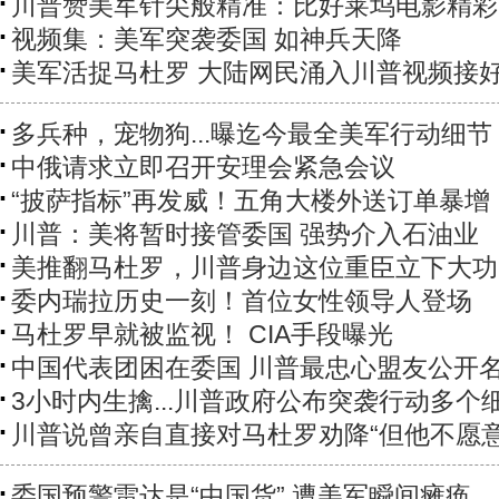
川普赞美军针尖般精准：比好莱坞电影精彩
视频集：美军突袭委国 如神兵天降
美军活捉马杜罗 大陆网民涌入川普视频接
多兵种，宠物狗...曝迄今最全美军行动细节
中俄请求立即召开安理会紧急会议
“披萨指标”再发威！五角大楼外送订单暴增
川普：美将暂时接管委国 强势介入石油业
美推翻马杜罗，川普身边这位重臣立下大功
委内瑞拉历史一刻！首位女性领导人登场
马杜罗早就被监视！ CIA手段曝光
中国代表团困在委国 川普最忠心盟友公开
3小时内生擒...川普政府公布突袭行动多个
川普说曾亲自直接对马杜罗劝降“但他不愿意
委国预警雷达是“中国货” 遭美军瞬间瘫痪