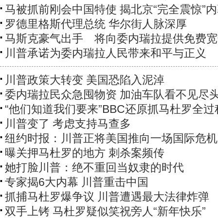
马被抓前刚会中国特使 揭北京“完全震惊”
罗德里格斯代理总统 华尔街人脉深厚
马斯克豪气出手 将向委内瑞拉提供免费宽
川普承诺为委内瑞拉人民带来和平与正义
川普政策大转变 美国恐陷入泥淖
委内瑞拉民众急囤物资 加油车队看不见尽
“他们知道我们要来”BBC还原抓马杜罗全过
川普变了 考虑支持马查多
纽约时报：川普正将美国推向一场国际危机
曝关押马杜罗的地方 刺杀案频传
她打脸川普：绝不重回当奴隶的时代
专家揭6大内幕 川普重击中国
抓捕马杜罗爆争议 川普遭遇最大法律炸弹
双手上铐 马杜罗疑似笑祝旁人“新年快乐”