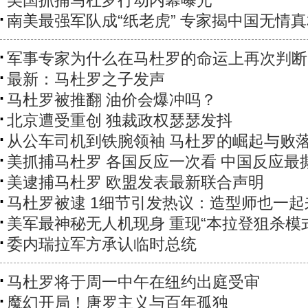
美国抓捕马杜罗行动内幕曝光
南美最强军队成“纸老虎” 专家揭中国无情
军事专家为什么在马杜罗的命运上再次判断
最新：马杜罗之子发声
马杜罗被推翻 油价会爆冲吗？
北京遭受重创 独裁政权瑟瑟发抖
从公车司机到铁腕领袖 马杜罗的崛起与败
美抓捕马杜罗 各国反应一次看 中国反应最
美逮捕马杜罗 欧盟发表最新联合声明
马杜罗被逮 1细节引发热议：造型师也一起
美军最神秘无人机现身 重现“本拉登狙杀模
委内瑞拉军方承认临时总统
马杜罗将于周一中午在纽约出庭受审
魔幻开局！唐罗主义与百年孤独