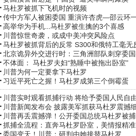
马杜罗被抓下飞机时的视频
传中方军人被困委国 重演许杏虎—邵云环
高举华为手机...马杜罗被生擒的3个喜感
川普惊世奇袭，或成中美冲突风险点
马杜罗被抓背后的反常 S300和俄特工毫无
北京诡异外交进行时：三角洲部队刺穿委国
不体面： 马杜罗夫妇“熟睡中被拖出卧室”
川普为何一定要拿下马杜罗
习近平死亡之握！马杜罗成第三个倒霉蛋
川普实时观看抓捕行动 将给予委国人民自
川普新闻发布会 披露美军抓获马杜罗震撼
川普再丢震撼弹！公开委国总统马杜罗被捕
抓捕全流程：直奔马杜罗卧室，美情报精准
委国变天！川普：研判由她接替马杜罗