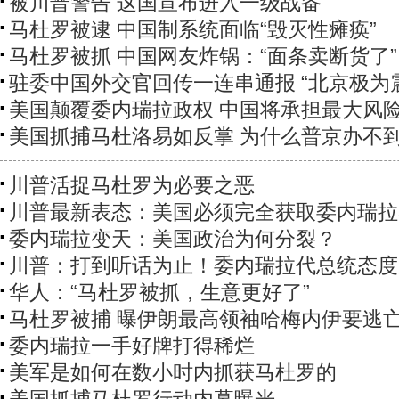
被川普警告 这国宣布进入一级战备
马杜罗被逮 中国制系统面临“毁灭性瘫痪”
马杜罗被抓 中国网友炸锅：“面条卖断货了”
驻委中国外交官回传一连串通报 “北京极为
美国颠覆委内瑞拉政权 中国将承担最大风
美国抓捕马杜洛易如反掌 为什么普京办不
川普活捉马杜罗为必要之恶
川普最新表态：美国必须完全获取委内瑞拉
委内瑞拉变天：美国政治为何分裂？
川普：打到听话为止！委内瑞拉代总统态度
华人：“马杜罗被抓，生意更好了”
马杜罗被捕 曝伊朗最高领袖哈梅内伊要逃
委内瑞拉一手好牌打得稀烂
美军是如何在数小时内抓获马杜罗的