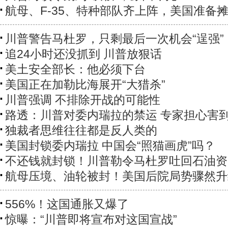
航母、F-35、特种部队齐上阵，美国准备
川普警告马杜罗，只剩最后一次机会“逞强”
追24小时还没抓到 川普放狠话
美土安全部长：他必须下台
美国正在加勒比海展开“大猎杀”
川普强调 不排除开战的可能性
路透：川普对委内瑞拉的禁运 专家担心害
独裁者思维往往都是反人类的
美国封锁委内瑞拉 中国会“照猫画虎”吗？
不还钱就封锁！川普勒令马杜罗吐回石油资
航母压境、油轮被封！美国后院局势骤然升
556%！这国通胀又爆了
惊曝：“川普即将宣布对这国宣战”