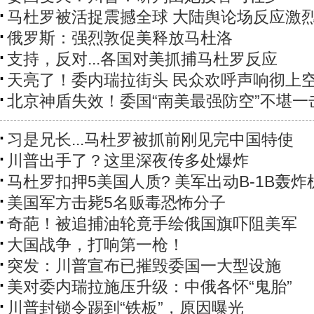
马杜罗被活捉震撼全球 大陆舆论场反应激
俄罗斯：强烈敦促美释放马杜洛
支持，反对...各国对美抓捕马杜罗反应
天亮了！委内瑞拉街头 民众欢呼声响彻上
北京神盾失效！委国“南美最强防空”不堪一
习是兄长...马杜罗被抓前刚见完中国特使
川普出手了？这里深夜传多处爆炸
马杜罗扣押5美国人质? 美军出动B-1B轰炸
美国军方击毙5名贩毒恐怖分子
奇葩！被追捕油轮竟手绘俄国旗吓阻美军
大国战争，打响第一枪！
突发：川普宣布已摧毁委国一大型设施
美对委内瑞拉施压升级：中俄各怀“鬼胎”
川普封锁令踢到“铁板”，原因曝光