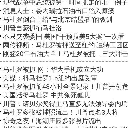
现代战争中总统被第一时间抓走的唯一例子
消息人士：委内瑞拉石油出口陷入瘫痪
马杜罗倒台！给“与北京结盟者”的教训
川普自豪抓捕马杜洛
不只突袭委国 美国“干预拉美5大案”一次看
网传视频：马杜罗被押送至纽约 遭特工团
刚签20年石油大单！马杜罗被捕，三大冲
马杜罗被抓 网：华为手机或立大功
美媒：料马杜罗1.5纽约出庭受审
马杜罗被抓前48小时全景记录！川普开创
美国活捉马杜罗 中共兔死狐悲
川普：诺贝尔奖得主马查多无法领导委内瑞
马杜罗多张被捕照流出！川普点名3大将
惊奇之夜！海湖庄园多张照片流出