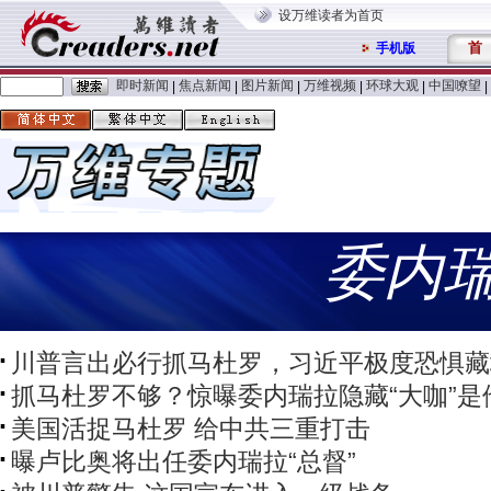
设万维读者为首页
首
手机版
即时新闻
焦点新闻
图片新闻
万维视频
环球大观
中国嘹望
|
|
|
|
|
|
委内
川普言出必行抓马杜罗，习近平极度恐惧藏
抓马杜罗不够？惊曝委内瑞拉隐藏“大咖”是
美国活捉马杜罗 给中共三重打击
曝卢比奥将出任委内瑞拉“总督”