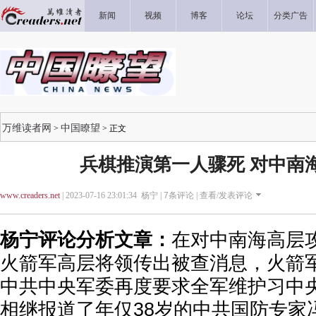
新闻
视频
博客
论坛
分类广告
万维读者网
中国瞭望
>
> 正文
兵棋推演第一人骤死 对中南
www.creaders.net
| 2023-07-16 23:01:34 杨宁 |
7
条评论 |
查看/发表评论
杨宁评论分析文章：
在对中南海高层
火箭军高层将领传出被查消息，火箭
中共中央军委再度要求全军维护习中
相继报道了年仅38岁的中共国防专家