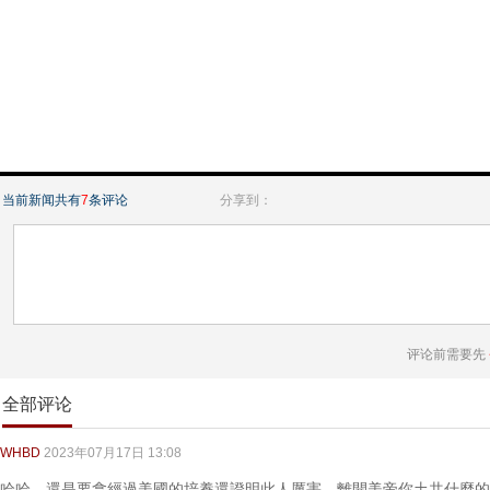
当前新闻共有
7
条评论
分享到：
评论前需要先
全部评论
WHBD
2023年07月17日 13:08
哈哈，還是要拿經過美國的培養還證明此人厲害。離開美帝你土共什麼的