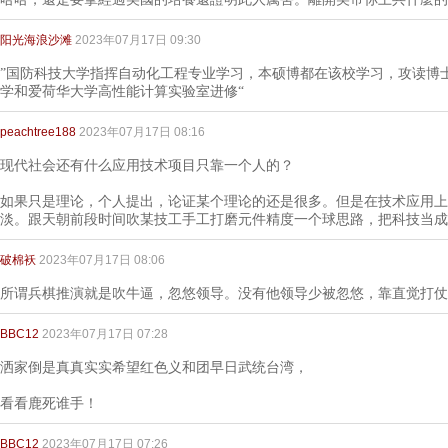
阳光海浪沙滩
2023年07月17日 09:30
”国防科技大学指挥自动化工程专业学习，本硕博都在该校学习，攻读博
学和爱荷华大学高性能计算实验室进修“
peachtree188
2023年07月17日 08:16
现代社会还有什么应用技术项目只靠一个人的？
如果只是理论，个人提出，论证某个理论的还是很多。但是在技术应用上
淡。跟天朝前段时间吹某技工手工打磨元件精度一个球思路，把科技当成
破棉袄
2023年07月17日 08:06
所谓兵棋推演就是吹牛逼，忽悠领导。没有他领导少被忽悠，靠直觉打仗
BBC12
2023年07月17日 07:28
洒家倒是真真实实希望红色义和团早日武统台湾，
看看鹿死谁手！
BBC12
2023年07月17日 07:26