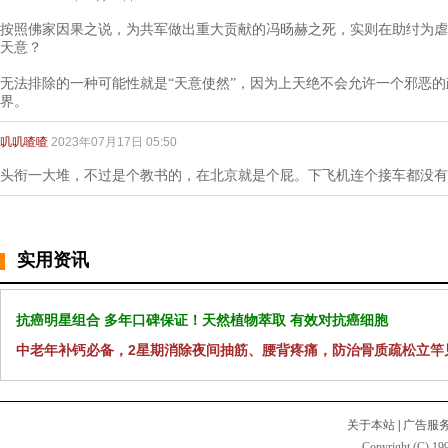
按照佛家因果之说，为共军做出重大贡献的冯旸赫之死，实则在助纣为虐
天意？
无法排除的一种可能性就是“天意使然”，因为上天绝不会允许一个邪恶
界。
叽叽喳喳
2023年07月17日 05:50
头衔一大堆，不过是个教书的，在北京就是个屁。下飞机连个接车都没有
实用资讯
抗癌明星组合 多年口碑保证！天然植物萃取 有效对抗癌细胞
中老年补钙必备，2星期消除夜间抽筋、腰背疼痛，防治骨质疏松立竿
关于本站
|
广告服
Copyright (C) 199