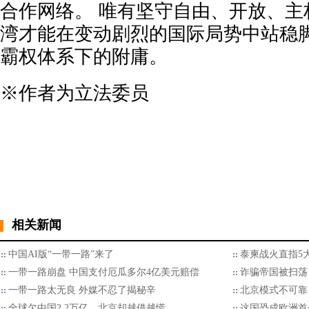
合作网络。 唯有坚守自由、开放、主
湾才能在变动剧烈的国际局势中站稳
霸权体系下的附庸。
※作者为立法委员
相关新闻
中国AI版“一带一路”来了
泰柬战火直指5
一带一路崩盘 中国支付厄瓜多尔4亿美元赔偿
诈骗帝国被扫荡
一带一路太无良 外媒不忍了揭秘辛
北京模式不可靠
全球欠中国2.2万亿，北京却越借越慌
这国恐成欧洲首