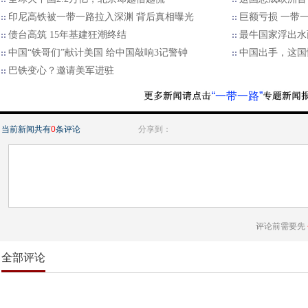
印尼高铁被一带一路拉入深渊 背后真相曝光
巨额亏损 一带
债台高筑 15年基建狂潮终结
最牛国家浮出水
中国“铁哥们”献计美国 给中国敲响3记警钟
中国出手，这国
巴铁变心？邀请美军进驻
“一带一路”
当前新闻共有
0
条评论
分享到：
评论前需要先
全部评论