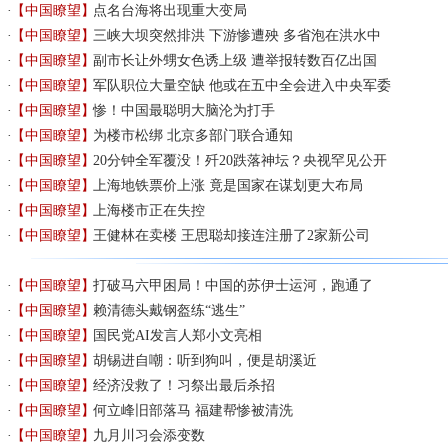
【中国瞭望】
点名台海将出现重大变局
【中国瞭望】
三峡大坝突然排洪 下游惨遭殃 多省泡在洪水中
【中国瞭望】
副市长让外甥女色诱上级 遭举报转数百亿出国
【中国瞭望】
军队职位大量空缺 他或在五中全会进入中央军委
【中国瞭望】
惨！中国最聪明大脑沦为打手
【中国瞭望】
为楼市松绑 北京多部门联合通知
【中国瞭望】
20分钟全军覆没！歼20跌落神坛？央视罕见公开
【中国瞭望】
上海地铁票价上涨 竟是国家在谋划更大布局
【中国瞭望】
上海楼市正在失控
【中国瞭望】
王健林在卖楼 王思聪却接连注册了2家新公司
【中国瞭望】
打破马六甲困局！中国的苏伊士运河，跑通了
【中国瞭望】
赖清德头戴钢盔练“逃生”
【中国瞭望】
国民党AI发言人郑小文亮相
【中国瞭望】
胡锡进自嘲：听到狗叫，便是胡溪近
【中国瞭望】
经济没救了！习祭出最后杀招
【中国瞭望】
何立峰旧部落马 福建帮惨被清洗
【中国瞭望】
九月川习会添变数