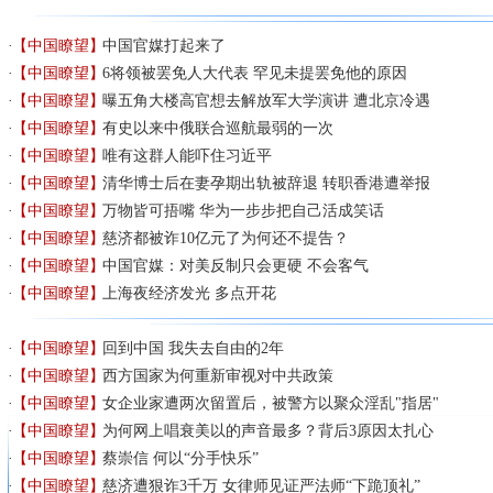
【中国瞭望】
中国官媒打起来了
【中国瞭望】
6将领被罢免人大代表 罕见未提罢免他的原因
【中国瞭望】
曝五角大楼高官想去解放军大学演讲 遭北京冷遇
【中国瞭望】
有史以来中俄联合巡航最弱的一次
【中国瞭望】
唯有这群人能吓住习近平
【中国瞭望】
清华博士后在妻孕期出轨被辞退 转职香港遭举报
【中国瞭望】
万物皆可捂嘴 华为一步步把自己活成笑话
【中国瞭望】
慈济都被诈10亿元了为何还不提告？
【中国瞭望】
中国官媒：对美反制只会更硬 不会客气
【中国瞭望】
上海夜经济发光 多点开花
【中国瞭望】
回到中国 我失去自由的2年
【中国瞭望】
西方国家为何重新审视对中共政策
【中国瞭望】
女企业家遭两次留置后，被警方以聚众淫乱"指居"
【中国瞭望】
为何网上唱衰美以的声音最多？背后3原因太扎心
【中国瞭望】
蔡崇信 何以“分手快乐”
【中国瞭望】
慈济遭狠诈3千万 女律师见证严法师“下跪顶礼”