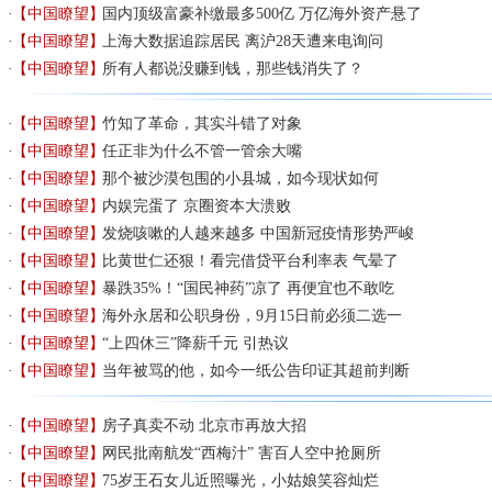
【中国瞭望】
国内顶级富豪补缴最多500亿 万亿海外资产悬了
【中国瞭望】
上海大数据追踪居民 离沪28天遭来电询问
【中国瞭望】
所有人都说没赚到钱，那些钱消失了？
【中国瞭望】
竹知了革命，其实斗错了对象
【中国瞭望】
任正非为什么不管一管余大嘴
【中国瞭望】
那个被沙漠包围的小县城，如今现状如何
【中国瞭望】
内娱完蛋了 京圈资本大溃败
【中国瞭望】
发烧咳嗽的人越来越多 中国新冠疫情形势严峻
【中国瞭望】
比黄世仁还狠！看完借贷平台利率表 气晕了
【中国瞭望】
暴跌35%！“国民神药”凉了 再便宜也不敢吃
【中国瞭望】
海外永居和公职身份，9月15日前必须二选一
【中国瞭望】
“上四休三”降薪千元 引热议
【中国瞭望】
当年被骂的他，如今一纸公告印证其超前判断
【中国瞭望】
房子真卖不动 北京市再放大招
【中国瞭望】
网民批南航发“西梅汁” 害百人空中抢厕所
【中国瞭望】
75岁王石女儿近照曝光，小姑娘笑容灿烂