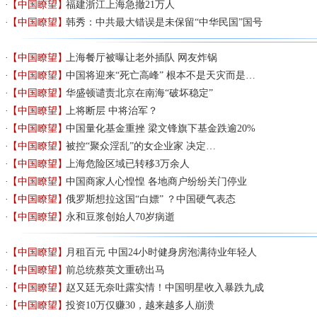
【中国瞭望】
福建浙江上海急撤21万人
【中国瞭望】
韩秀：中共最大错误是未保留“中华民国”国号
【中国瞭望】
上海餐厅被曝让老外插队 网友炸锅
【中国瞭望】
中国将迎来“死亡高峰” 根本不是天灾而是…
【中国瞭望】
华盛顿谴责北京在南海“破坏稳定”
【中国瞭望】
上将断层 中将治军？
【中国瞭望】
中国量化基金重挫 梁文锋旗下基金跌逾20%
【中国瞭望】
被控“聚众淫乱”的女企业家 决定…
【中国瞭望】
上海危险区域已转移3万余人
【中国瞭望】
中国商家人心惶惶 各地商户纷纷关门停业
【中国瞭望】
俄罗斯想拉这国“白嫖” ？中国硬气表态
【中国瞭望】
永和豆浆创始人70岁病逝
【中国瞭望】
月租百元 中国24小时健身房泡满待业年轻人
【中国瞭望】
前总统蔡英文重磅出马
【中国瞭望】
赵又廷无奈吐露实情！中国明星收入暴跌九成
【中国瞭望】
投资10万仅赚30，越来越多人崩溃