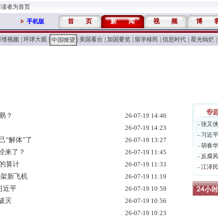
维读者为首页
首
页
新
闻
视
频
博
手机版
万维视频
|
环球大观
|
|
美国看台
|
加国要览
|
留学移民
|
信息时代
|
星光灿烂
|
中国嘹望
交易？
26-07-19 14:46
- 张又
26-07-19 14:23
- 习近
己“解体”了
26-07-19 13:27
- 胡春
已经来了？
26-07-19 11:45
- 反腐
的算计
26-07-19 11:33
- 江泽
0架新飞机
26-07-19 11:19
习近平
26-07-19 10:59
破灭
26-07-19 10:56
26-07-19 10:23