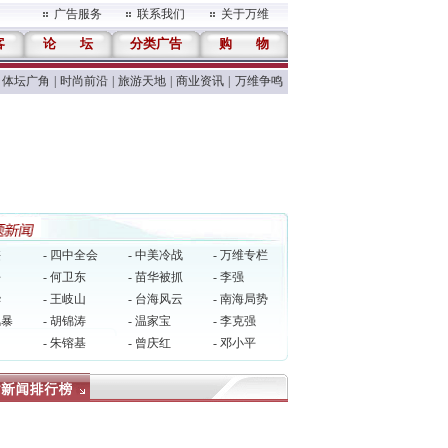
广告服务
联系我们
关于万维
客
论
坛
分类广告
购
物
体坛广角
|
时尚前沿
|
旅游天地
|
商业资讯
|
万维争鸣
侠
- 四中全会
- 中美冷战
- 万维专栏
平
- 何卫东
- 苗华被抓
- 李强
华
- 王岐山
- 台海风云
- 南海局势
风暴
- 胡锦涛
- 温家宝
- 李克强
民
- 朱镕基
- 曾庆红
- 邓小平