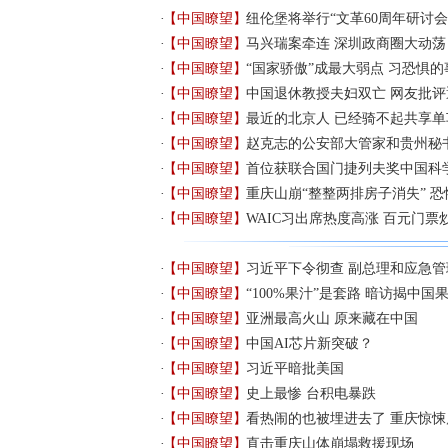
【中国瞭望】
纽伦堡将举行“文革60周年研讨会
【中国瞭望】
马兴瑞案牵连 深圳政商圈大动荡
【中国瞭望】
“国家骄傲”成最大弱点 习恐惧
【中国瞭望】
中国退休教授夫妇双亡 网友批
【中国瞭望】
最近的北京人 已经骑不起共享单
【中国瞭望】
赵克志的公安部大管家和贵州秘
【中国瞭望】
首位获联合国门捷列夫奖中国科
【中国瞭望】
重庆山崩“整整两排房子消失” 
【中国瞭望】
WAIC习出席热度高涨 百元门票
【中国瞭望】
习近平下令彻查 副总理和应急
【中国瞭望】
“100%果汁”是套路 暗访揭中
【中国瞭望】
亚洲最高火山 原来藏在中国
【中国瞭望】
中国AI芯片新突破？
【中国瞭望】
习近平暗批美国
【中国瞭望】
史上最惨 台积电暴跌
【中国瞭望】
看热闹的也被埋进去了 重庆惊
【中国瞭望】
直击重庆山体崩塌救援现场