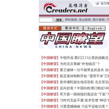
设万
即时新闻
|
焦点新闻
|
图片新闻
|
【中国瞭望】
中朝升温 图们江15公里的战略
【中国瞭望】
为何北京青睐“外包镇压”？
【中国瞭望】
要王健林一分不能带走的县长 自
【中国瞭望】
延迟退休刚刚开始 “退而不休”
【中国瞭望】
抢夺佛陀诞生地话语权 北京背后
【中国瞭望】
反向抄底？中国向欧洲订购近50
【中国瞭望】
军方新一期画报封面还在“下架”
【中国瞭望】
习时代无处不腐 技术官僚“神话”
【中国瞭望】
川普震撼揭秘 习近平还敢访美？