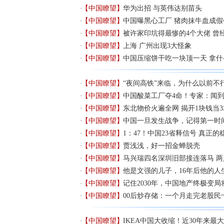
【中国瞭望】
华为出招 与英伟达别苗头
【中国瞭望】
中国曝黑心工厂 猪肉抹牛血成假
【中国瞭望】
被许家印坑得最惨的4个大佬 曾
【中国瞭望】
上海 广州出现3大怪象
【中国瞭望】
中国压缩饼干吃一块顶一天 拿什
【中国瞭望】
“夜间高铁”来临，为什么以前不
【中国瞭望】
中国酸菜工厂夺4命！专家：闻
【中国瞭望】
东北物价火遍全网 揭开1块钱当
【中国瞭望】
中国一旦发生战争，记得第一时
【中国瞭望】
1：47！中国23省释信号 真正
【中国瞭望】
贾浅浅，好一招金蝉脱壳
【中国瞭望】
马兴瑞四名深圳旧部接连落马 
【中国瞭望】
他是文强的儿子，16年后他的人
【中国瞭望】
记住2030年，中国地产终极变局
【中国瞭望】
00后炒存储：一个月走完老股民
【中国瞭望】
IKEA中国大收缩！近30年来最