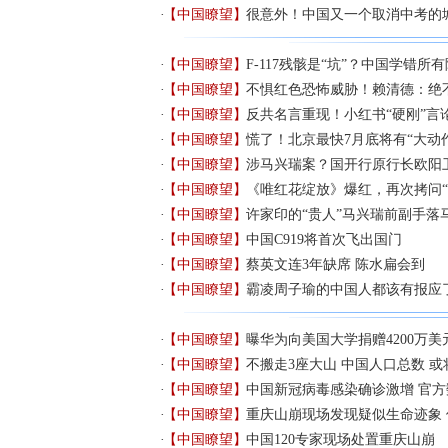
【中国瞭望】
很意外！中国又一个取消中考的
【中国瞭望】
F-117残骸是“坑”？中国学错所
【中国瞭望】
不惧红色恐怖威胁！赖清德：绝不
【中国瞭望】
反共名言重现！小红书“硬刚”言
【中国瞭望】
慌了！北京最快7月底将有“大动
【中国瞭望】
涉马兴瑞案？国开行原行长欧阳
【中国瞭望】
《唯红花绽放》爆红，再次拷问“
【中国瞭望】
许家印的“贵人”马兴瑞前副手落
【中国瞭望】
中国C919将首次飞出国门
【中国瞭望】
蔡英文连3年缺席 陈水扁会到
【中国瞭望】
霸凌周子瑜的中国人都该有报应
【中国瞭望】
曝华为向美国大学捐赠4200万美
【中国瞭望】
不搬走3座大山 中国人口总数 
【中国瞭望】
中国新冠病毒感染确诊激增 官
【中国瞭望】
重庆山崩现场发现疑似生命迹象 
【中国瞭望】
中国120专家现场处置重庆山崩