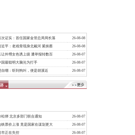
首次证实：首任国家金管总局局长落
26-08-08
习近平：老戏骨现身北戴河 紧挨蔡
26-08-08
长让外甥女色诱上级 遭举报转数百
26-08-07
中国最聪明大脑沦为打手
26-08-07
进自嘲：听到狗叫，便是胡溪近
26-08-07
市松绑 北京多部门联合通知
26-08-07
地铁票价上涨 竟是国家在谋划更大
26-08-07
楼市正在失控
26-08-07