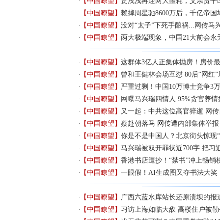
【中国瞭望】
贾浅浅再迎两大噩耗，父亲贾平
【中国瞭望】
赖掉周星驰8600万后，千亿帝国
【中国瞭望】
没对“太子”下死手酿祸...网传
【中国瞭望】
两大极端现象，中国21大前会永
【中国瞭望】
这群体3亿人正集体抛房！房价
【中国瞭望】
曾和王健林会场互怼 80后“网红
【中国瞭望】
严重过剩！中国10万博士竞争3
【中国瞭望】
网曝马兴瑞四情人 95%贪官养情
【中国瞭望】
又一起：中共这位高官猝逝 网传
【中国瞭望】
蔡赴朝落马 网传遭内部集体举报
【中国瞭望】
你是不是中国人？北京街头惊现“
【中国瞭望】
马兴瑞被双开罪状近700字 把习
【中国瞭望】
香港书店遭抄！“禁书”冲上畅销
【中国瞭望】
一眼假！AI生成图又夺书法大奖
【中国瞭望】
广西六蓝水库站长还原溃坝的报
【中国瞭望】
习访上海如临大敌 高楼住户被