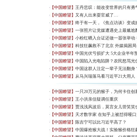
【中国瞭望】
王丹悲叹：能改变世界的只有勇
【中国瞭望】
又有人出来耍官威了…
【中国瞭望】
终于有一天，《焦点访谈》变成
【中国瞭望】
一张照片让党媒遭遇史上最尴尬
【中国瞭望】
小粉红晒入台证还做一嚣张举动
【中国瞭望】
科技狂飙救不了北京 外媒揭困局
【中国瞭望】
中国光伏亏损扩大 5大企业半年预
【中国瞭望】
中国陷入光电陷阱？农民怒骂光
【中国瞭望】
中国这群人注定一辈子无法翻身
【中国瞭望】
从马兴瑞落马看习近平21大用人
【中国瞭望】
一只20万元的猴子，为何卡住创
【中国瞭望】
王小洪亲信疑调任重庆
【中国瞭望】
贾浅浅风波后，莫言女儿管笑笑也
【中国瞭望】
天才数学家 在知乎上被怼得哑口
【中国瞭望】
陈吉宁可以比习近平高了？
【中国瞭望】
中国爆抢猴大战！实验猴价格狂