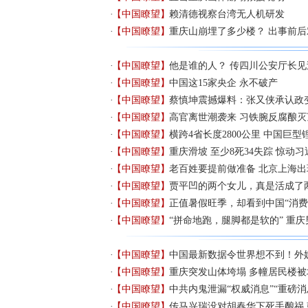
【中国瞭望】
赖清德视察台湾无人机研发
【中国瞭望】
重庆山崩埋了多少楼？ 出事前
【中国瞭望】
他是谁的人？ 传四川公安厅长
【中国瞭望】
中国这15家央企 永不破产
【中国瞭望】
蔡慎坤震撼爆料：张又侠承认政
【中国瞭望】
高官离世潮袭来 习铁腕反腐酿灭
【中国瞭望】
横跨4省长度2800公里 中国巨型
【中国瞭望】
重庆滑坡 至少8死34失踪 惊动习
【中国瞭望】
老百姓要提前做准备 北京上海出
【中国瞭望】
贾平凹的两个女儿，真是活成了
【中国瞭望】
正值暑假旺季，却看到中国“消费
【中国瞭望】
“拼命地跑，腿脚都是软的” 重
【中国瞭望】
中国最新数据令世界想不到！外
【中国瞭望】
重庆突发山体垮塌 多幢居民楼被
【中国瞭望】
中共内鬼泄漏“权威消息”“重磅消
【中国瞭望】
传马兴瑞没对胡春华下死手酿祸