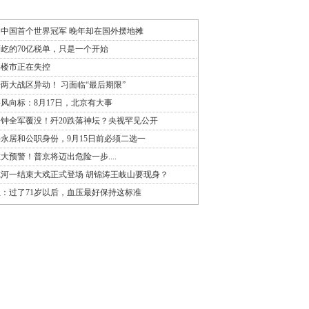
中国首个世界冠军 晚年却在国外摆地摊
屹的70亿税单，只是一个开始
海楼市正在失控
两大战区异动！ 习面临“最后期限”
风向标：8月17日，北京有大事
分钟全军覆没！歼20跌落神坛？央视罕见公开
永居和公职身份，9月15日前必须二选一
大预警！普京将迈出危险一步....
河一结束大戏正式登场 胡锦涛王岐山要现身？
：过了71岁以后，血压最好保持这标准