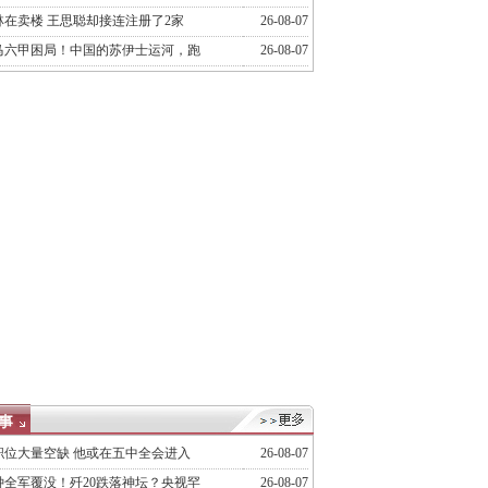
林在卖楼 王思聪却接连注册了2家
26-08-07
马六甲困局！中国的苏伊士运河，跑
26-08-07
职位大量空缺 他或在五中全会进入
26-08-07
钟全军覆没！歼20跌落神坛？央视罕
26-08-07