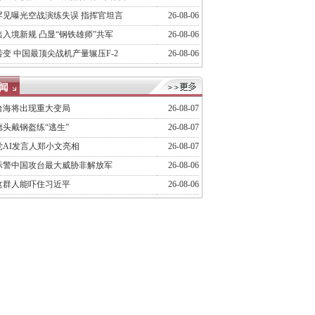
罕见曝光空战演练失误 指挥官坦言
26-08-06
入境新规 凸显“钢铁雄师”共军
26-08-06
变 中国最顶尖战机产量辗压F-2
26-08-06
台海将出现重大变局
26-08-07
头戴钢盔练“逃生”
26-08-07
党AI发言人郑小文亮相
26-08-07
示警中国攻台最大威胁非解放军
26-08-06
这群人能吓住习近平
26-08-06