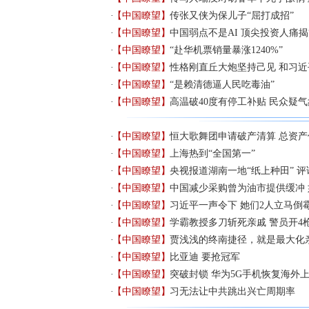
【中国瞭望】
传张又侠为保儿子“屈打成招”
【中国瞭望】
中国弱点不是AI 顶尖投资人痛揭
【中国瞭望】
“赴华机票销量暴涨1240%”
【中国瞭望】
性格刚直丘大炮坚持己见 和习
【中国瞭望】
“是赖清德逼人民吃毒油”
【中国瞭望】
高温破40度有停工补贴 民众疑气
【中国瞭望】
恒大歌舞团申请破产清算 总资产仅
【中国瞭望】
上海热到“全国第一”
【中国瞭望】
央视报道湖南一地“纸上种田” 
【中国瞭望】
中国减少采购曾为油市提供缓冲
【中国瞭望】
习近平一声令下 她们2人立马倒
【中国瞭望】
学霸教授多刀斩死亲戚 警员开4
【中国瞭望】
贾浅浅的终南捷径，就是最大化
【中国瞭望】
比亚迪 要抢冠军
【中国瞭望】
突破封锁 华为5G手机恢复海外
【中国瞭望】
习无法让中共跳出兴亡周期率