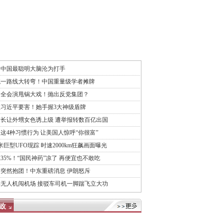
！中国最聪明大脑沦为打手
统一路线大转弯！中国重量级学者摊牌
中全会演甩锅大戏！抛出反党集团？
习近平要害！她手握3大神级盾牌
长让外甥女色诱上级 遭举报转数百亿出国
这4种习惯行为 让美国人惊呼“你很富”
2米巨型UFO现踪 时速2000km狂飙画面曝光
35%！“国民神药”凉了 再便宜也不敢吃
突然抱团！中东重磅消息 伊朗怒斥
无人机闯机场 接驳车司机一脚踹飞立大功