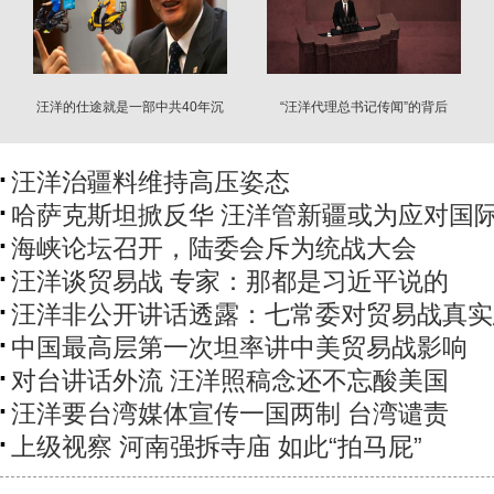
汪洋的仕途就是一部中共40年沉
“汪洋代理总书记传闻”的背后
浮录
汪洋治疆料维持高压姿态
哈萨克斯坦掀反华 汪洋管新疆或为应对国
海峡论坛召开，陆委会斥为统战大会
汪洋谈贸易战 专家：那都是习近平说的
汪洋非公开讲话透露：七常委对贸易战真实
中国最高层第一次坦率讲中美贸易战影响
对台讲话外流 汪洋照稿念还不忘酸美国
汪洋要台湾媒体宣传一国两制 台湾谴责
上级视察 河南强拆寺庙 如此“拍马屁”