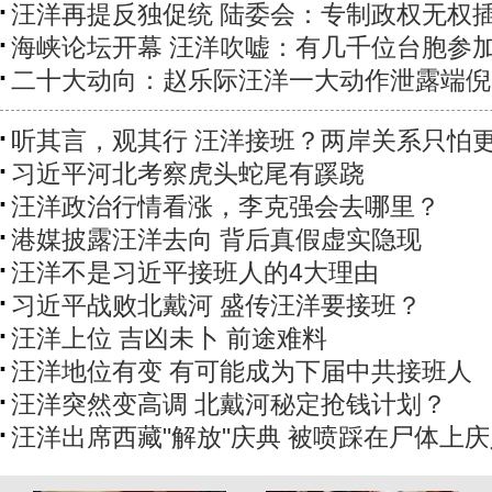
汪洋再提反独促统 陆委会：专制政权无权
海峡论坛开幕 汪洋吹嘘：有几千位台胞参
二十大动向：赵乐际汪洋一大动作泄露端倪
听其言，观其行 汪洋接班？两岸关系只怕
习近平河北考察虎头蛇尾有蹊跷
汪洋政治行情看涨，李克强会去哪里？
港媒披露汪洋去向 背后真假虚实隐现
汪洋不是习近平接班人的4大理由
习近平战败北戴河 盛传汪洋要接班？
汪洋上位 吉凶未卜 前途难料
汪洋地位有变 有可能成为下届中共接班人
汪洋突然变高调 北戴河秘定抢钱计划？
汪洋出席西藏"解放"庆典 被喷踩在尸体上