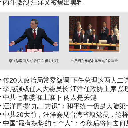
内斗激烈 汪洋又被爆出黑料
李强做双面人 学舌汪洋 但时过境
出席阅兵元老名单曝光 3位重量
迁
级缺席
传20大政治局常委微调 下任总理这两人二
李克强或任人大委员长 汪洋任政协主席 总
中共七常委谁上谁下 两人是关键
汪洋再提"九二共识"：和平统一仍是大陆第
中共20大前，汪洋会见台湾省籍党员，这样
中国“最有权势的七个人”：今秋后将何去何