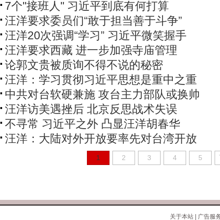
7个"接班人" 习近平到底有何打算
汪洋要求委员们“敢于担当善于斗争”
汪洋20次强调“学习” 习近平微笑握手
汪洋要求西藏 进一步加强寺庙管理
论郭文贵被质询不得不说的秘密
汪洋：学习贯彻习近平思想是重中之重
中共对台软硬兼施 攻台主力部队或换帅
汪洋访美遇挫后 北京反思战术失误
不寻常 习近平之外 凸显汪洋胡春华
汪洋：大陆对外开放要率先对台湾开放
1
2
3
4
5
关于本站
|
广告服