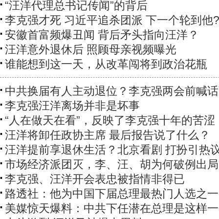
“汪洋代理总书记传闻”的背后
李克强才死 习近平追杀团派 下一个轮到他
安徽首富频爆丑闻 背后矛头指向汪洋？
汪洋意外退休后 照顾母亲视频曝光
谁能想到这一天，从改革闯将到政治花瓶
中共换届有人主动退位？李克强两会前喊话
李克强汪洋离场并非是坏事
“人在做天在看”，反映了李克强十年的苦涩
汪洋将卸任政协主席 最后报告说了什么？
汪洋提前享退休生活？北京看剧 打扮引热
市场经济派团灭，李、汪、胡为何破例出局
李克强、汪洋开会表忠被指情非得已
路透社：他为中国下届总理最热门人选之一
美媒惊天爆料：中共下任潜在总理是这样一