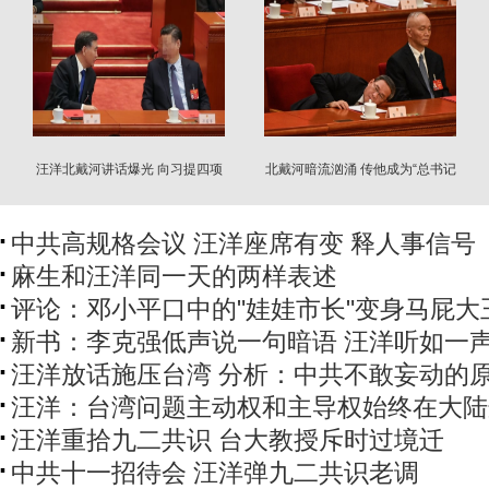
汪洋北戴河讲话爆光 向习提四项
北戴河暗流汹涌 传他成为“总书记
建议
备胎”
中共高规格会议 汪洋座席有变 释人事信号
麻生和汪洋同一天的两样表述
评论：邓小平口中的"娃娃市长"变身马屁大
新书：李克强低声说一句暗语 汪洋听如一
汪洋放话施压台湾 分析：中共不敢妄动的
汪洋：台湾问题主动权和主导权始终在大陆
汪洋重拾九二共识 台大教授斥时过境迁
中共十一招待会 汪洋弹九二共识老调