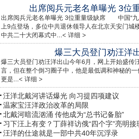
出席阅兵元老名单曝光 3位
出席阅兵元老名单曝光 3位重量级缺席 中国“九
上9点登场，多位中共退休领导人在北京天安门城楼
中共二十大闭幕式中...< 详细 >
爆三大员登门劝汪洋
爆三大员登门劝汪洋出山今年6月，网上开始盛传汪
言，但在整个倒习圈子中，他是最低调和神秘的一
更是...< 详细 >
汪洋北戴河讲话爆光 向习提四项建议
温家宝汪洋政治改革的局限
北戴河暗流汹涌 传他成为“总书记备胎”
习下汪上有变？丁薛祥访俄“四个字”亮明接
汪洋的仕途就是一部中共40年沉浮录