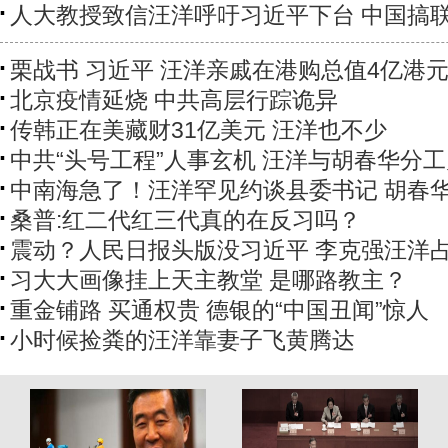
人大教授致信汪洋呼吁习近平下台 中国搞
栗战书 习近平 汪洋亲戚在港购总值4亿港
北京疫情延烧 中共高层行踪诡异
传韩正在美藏财31亿美元 汪洋也不少
中共“头号工程”人事玄机 汪洋与胡春华分
中南海急了！汪洋罕见约谈县委书记 胡春
桑普:红二代红三代真的在反习吗？
震动？人民日报头版没习近平 李克强汪洋
习大大画像挂上天主教堂 是哪路教主？
重金铺路 买通权贵 德银的“中国丑闻”惊人
小时候捡粪的汪洋靠妻子飞黄腾达