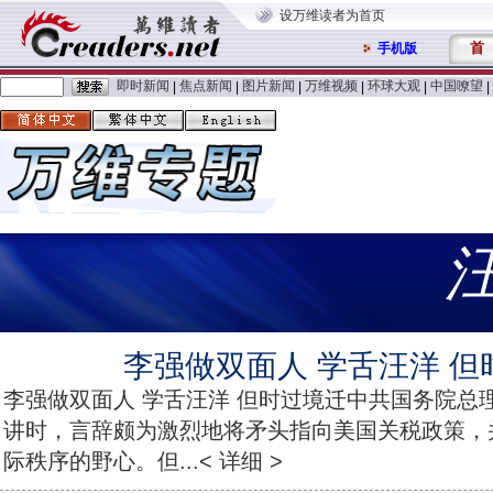
设万维读者为首页
首
手机版
即时新闻
焦点新闻
图片新闻
万维视频
环球大观
中国嘹望
|
|
|
|
|
|
李强做双面人 学舌汪洋 但
李强做双面人 学舌汪洋 但时过境迁中共国务院总理
讲时，言辞颇为激烈地将矛头指向美国关税政策，
际秩序的野心。但...< 详细 >