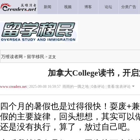
新闻
视频
博客
论坛
分类广告
万维读者网
留学移民
>
> 正文
加拿大College读书，开
www.creaders.net
| 2025-09-08 16:59:57 雨雨的一隅之地 |
0
条评论 |
查看/发表评论
四个月的暑假也是过得很快！耍废+兼
假的主要旋律，回头想想，其实可以
还是没有执行，算了，放过自己吧。