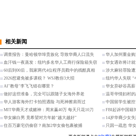
相关新闻
调查报告：曼哈顿华埠贵族化 导致华裔人口流失
华人加州重金购
血汗钱一夜蒸发：纽约多名华人工商行保险箱失窃
华女遇诈将计就
60后到00后，我家两代4位程序员戳中的残酷真相
涉大麻轻罪险遭
2026想避免被多课税？ WSJ教你3大招
纽约华人失联 “
AI"教母"李飞飞错在哪里？
华女弃矽谷高薪
做好这些准备，完全可以跟随子女海外养老
温哥华情妇村的
华人游客海外打卡拍照遇险 与死神擦肩而过
中国留学生被控
MIT华裔天才成赌神：周末赢40万 每天只花10刀
FBI起诉中国
华女嫁白男 竟希望对方年龄“越大越好”
14岁华裔少女
住百万豪宅仍偷窃？南加2华女偷包裹被捕
只因一疏忽 华