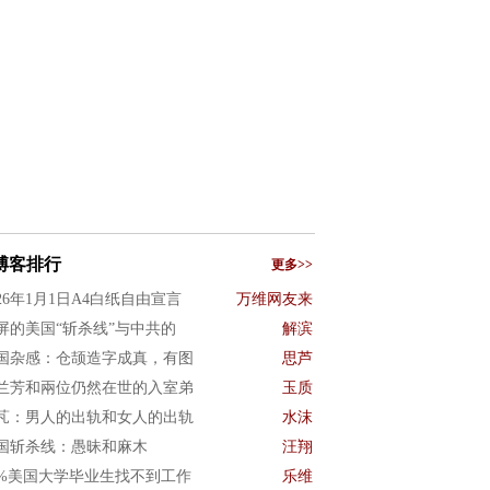
博客排行
更多>>
026年1月1日A4白纸自由宣言
万维网友来
屏的美国“斩杀线”与中共的
解滨
国杂感：仓颉造字成真，有图
思芦
兰芳和兩位仍然在世的入室弟
玉质
芃：男人的出轨和女人的出轨
水沫
国斩杀线：愚昧和麻木
汪翔
0%美国大学毕业生找不到工作
乐维