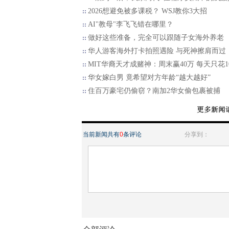
2026想避免被多课税？ WSJ教你3大招
AI"教母"李飞飞错在哪里？
做好这些准备，完全可以跟随子女海外养老
华人游客海外打卡拍照遇险 与死神擦肩而过
MIT华裔天才成赌神：周末赢40万 每天只花1
华女嫁白男 竟希望对方年龄“越大越好”
住百万豪宅仍偷窃？南加2华女偷包裹被捕
当前新闻共有
0
条评论
分享到：