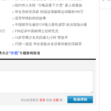
纽约华人失联 “今晚还要下大雪” 家人很着急
华女弃矽谷高薪 转战这项极限运动吸粉300万
温哥华情妇村的故事
中国留学生被控150项儿童性虐罪 执法现场火爆
0刀
FBI起诉中国籍博士后研究员
14岁华裔少女失踪逾七小时 警急寻
只因一疏忽 华女老板从未涉黄却被控淫媒罪
“华裔”
评论前需要先
登录
或者
注册
哦