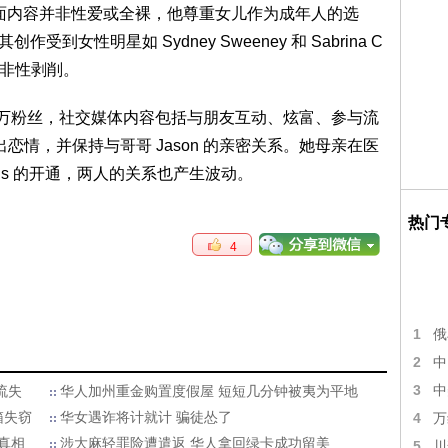
表示，页面内容并非性爱或全裸，他尊重女儿作为成年人的选
受到女性明星如 Sydney Sweeney 和 Sabrina C
量而非性剥削。
有超过 580万粉丝，社交媒体内容包括与朋友互动、炫富、参与流
i 传出恋情，并保持与哥哥 Jason 的亲密关系。她母亲在医
ans 的开通，两人的关系也产生波动。
热门
4
1
俄
2
中
3
中
流失
华人加州重金购置度假屋 短短几分钟被夷为平地
箱失窃
华女遇诈将计就计 骗徒怂了
4
万
真相
涉大麻轻罪险遭遣返 华人拿回绿卡成功留美
5
川