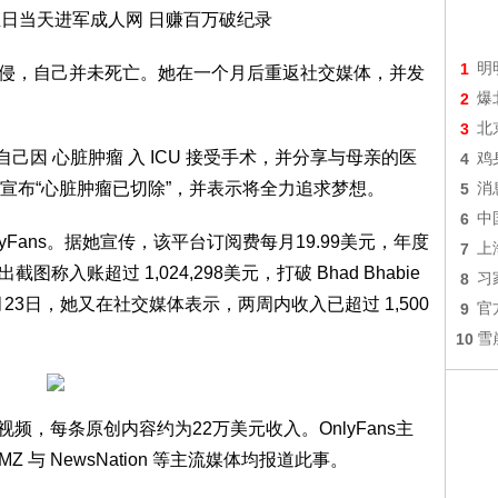
1
明
三方入侵，自己并未死亡。她在一个月后重返社交媒体，并发
2
爆
3
北
表示自己因 心脏肿瘤 入 ICU 接受手术，并分享与母亲的医
4
鸡
宣布“心脏肿瘤已切除”，并表示将全力追求梦想。
5
消
6
中
nlyFans。据她宣传，该平台订阅费每月19.99美元，年度
7
上
图称入账超过 1,024,298美元，打破 Bhad Bhabie
8
习
23日，她又在社交媒体表示，两周内收入已超过 1,500
9
官
10
雪
视频，每条原创内容约为22万美元收入。OnlyFans主
与 NewsNation 等主流媒体均报道此事。