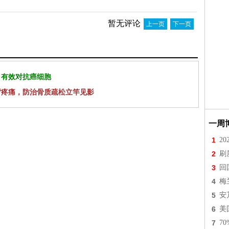
暂无评论
上一页
下一页
 有效对抗癌细胞
背疼痛，防治骨质疏松立竿见影
一周
1
2
2
刷
3
回
4
梅
5
安
6
美
7
7