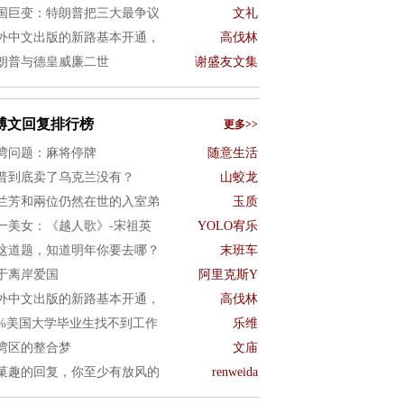
国巨变：特朗普把三大最争议
文礼
外中文出版的新路基本开通，
高伐林
朗普与德皇威廉二世
谢盛友文集
博文回复排行榜
更多>>
湾问题：麻将停牌
随意生活
普到底卖了乌克兰没有？
山蛟龙
兰芳和兩位仍然在世的入室弟
玉质
一美女：《越人歌》-宋祖英
YOLO宥乐
这道题，知道明年你要去哪？
末班车
于离岸爱国
阿里克斯Y
外中文出版的新路基本开通，
高伐林
0%美国大学毕业生找不到工作
乐维
湾区的整合梦
文庙
菓趣的回复，你至少有放风的
renweida