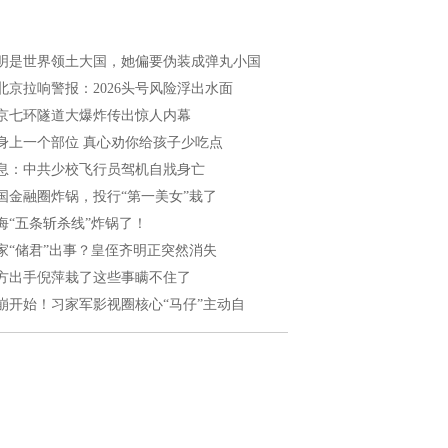
明是世界领土大国，她偏要伪装成弹丸小国
北京拉响警报：2026头号风险浮出水面
京七环隧道大爆炸传出惊人内幕
身上一个部位 真心劝你给孩子少吃点
息：中共少校飞行员驾机自戕身亡
国金融圈炸锅，投行“第一美女”栽了
海“五条斩杀线”炸锅了！
家“储君”出事？皇侄齐明正突然消失
方出手倪萍栽了这些事瞒不住了
崩开始！习家军影视圈核心“马仔”主动自