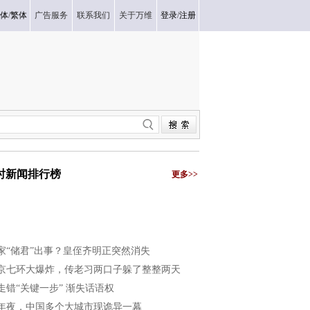
体
/
繁体
广告服务
联系我们
关于万维
登录
/
注册
小时新闻排行榜
更多>>
家“储君”出事？皇侄齐明正突然消失
京七环大爆炸，传老习两口子躲了整整两天
走错“关键一步” 渐失话语权
年夜，中国多个大城市现诡异一幕