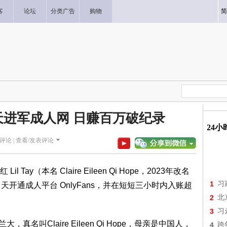
客
论坛
分类广告
购物
简
天进军成人网 日赚百万破纪录
24
评论 |
查看/发表评论
y（本名 Claire Eileen Qi Hope，2023年改名
1
习
日当天开通成人平台 OnlyFans，并在短短三小时内入账超
2
北
3
习
兰大，真名叫Claire Eileen Qi Hope，母亲是中国人，
4
跨