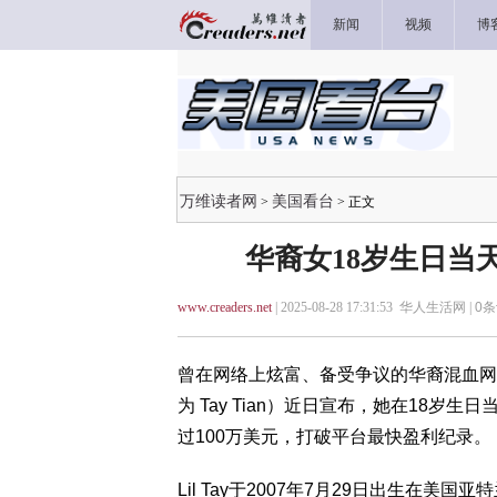
新闻
视频
博
万维读者网
美国看台
>
> 正文
华裔女18岁生日当
www.creaders.net
| 2025-08-28 17:31:53 华人生活网 |
0
条
曾在网络上炫富、备受争议的华裔混血网红 Lil Ta
为 Tay Tian）近日宣布，她在18岁生
过100万美元，打破平台最快盈利纪录。
Lil Tay于2007年7月29日出生在美国亚特