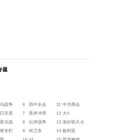
专题
6
11
乌战争
四中全会
中共两会
7
12
日关系
美伊冲突
大S
8
13
美冷战
以伊战争
洛杉矶大火
9
14
维专栏
何卫东
叙利亚
10
15
普
AI
苗华被抓