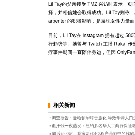
Lil Tay的父亲接受 TMZ 采访时
择，并相信她会取得成功。Lil Tay则称，其创作
arpenter 的积极影响，是展现女性力
目前，Lil Tay在 Instagram 拥
行趋势等。她曾与 Twitch 主播 Raka
疗事件期间一直陪伴身边，但因 OnlyF
相关新闻
调查报告：曼哈顿华埠贵族化 导致华裔人口
血汗钱一夜蒸发：纽约多名华人工商行保险
60后到00后，我家两代4位程序员戳中的残酷