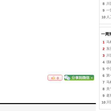
8
川
9
一
10
人
一周
1
马
2
东
3
川
4
强
5
中
6
第
0
7
马
8
关
9
老
10
川