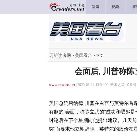
新闻
视频
博
万维读者网
美国看台
>
> 正文
会面后, 川普称
www.creaders.net
| 2025-08-12 15:54:50 美国之音 |
0
条评
美国总统唐纳德·川普在白宫与英特尔首席执行
有趣的”会面，称陈立武的“成功和崛起
讨论后在下个星期向他提出建议。几天前
突”而要求他立即辞职。英特尔的股价在