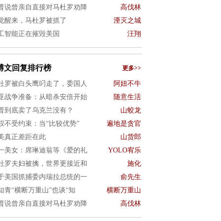
普说曾亲自直接对马杜罗劝降
高伐林
觉醒来，马杜罗被抓了
湮灭之城
工智能正在摧毁美国
汪翔
博文回复排行榜
更多>>
杜罗被白头鹰叼走了，委国人
阿妞不牛
亚战争准备：从暗杀安倍开始
随意生活
普到底卖了乌克兰没有？
山蛟龙
权不受约束：当“比较优势”
遍地是贪官
美真正差距在此
山货郎
一美女：席琳迪翁等《爱的礼
YOLO宥乐
杜罗夫妇被擒，世界更接近和
施化
于美国抓捕委内瑞拉总统的一
俞先生
知青“横断万重山”也谈“知
横断万重山
普说曾亲自直接对马杜罗劝降
高伐林