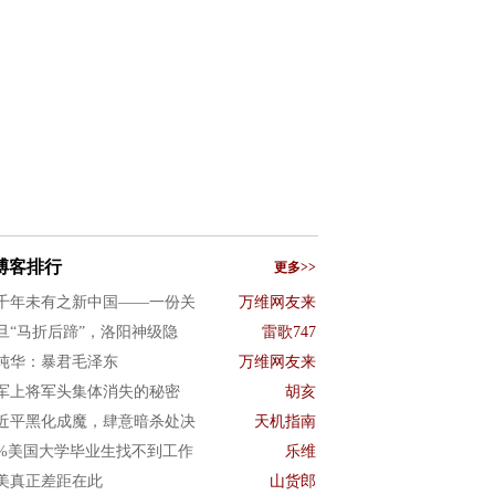
博客排行
更多>>
千年未有之新中国——一份关
万维网友来
旦“马折后蹄”，洛阳神级隐
雷歌747
纯华：暴君毛泽东
万维网友来
军上将军头集体消失的秘密
胡亥
近平黑化成魔，肆意暗杀处决
天机指南
0%美国大学毕业生找不到工作
乐维
美真正差距在此
山货郎