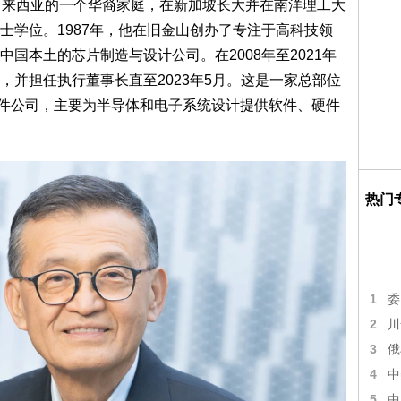
马来西亚的一个华裔家庭，在新加坡长大并在南洋理工大
士学位。1987年，他在旧金山创办了专注于高科技领
国本土的芯片制造与设计公司。在2008年至2021年
，并担任执行董事长直至2023年5月。这是一家总部位
)软件公司，主要为半导体和电子系统设计提供软件、硬件
热门
1
委
2
川
3
俄
4
中
5
中