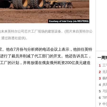
德勒的未来英特尔公司芯片工厂现场的建筑设备。(照片来自英特尔公
，通过路透社提供)。
官。他在7月份与分析师的电话会议上表示，他担任英特
进行了裁员并削减了代工部门的开支。他还告诉员工，
一周
工厂的计划，并将放缓在俄亥俄州耗资200亿美元建造
1
三
2
元
3
杨
4
共
5
习
6
7
7
中