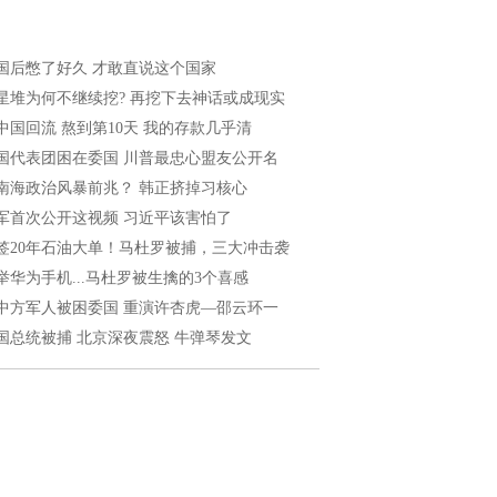
国后憋了好久 才敢直说这个国家
星堆为何不继续挖? 再挖下去神话或成现实
中国回流 熬到第10天 我的存款几乎清
国代表团困在委国 川普最忠心盟友公开名
南海政治风暴前兆？ 韩正挤掉习核心
军首次公开这视频 习近平该害怕了
签20年石油大单！马杜罗被捕，三大冲击袭
举华为手机...马杜罗被生擒的3个喜感
中方军人被困委国 重演许杏虎—邵云环一
国总统被捕 北京深夜震怒 牛弹琴发文