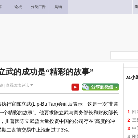
客
论坛
分类广告
购物
简
陈立武的成功是“精彩的故事”
24
论 |
查看/发表评论
官陈立武(Lip-Bu Tan)会面后表示，这是一次“非常
1
回
是一个精彩的故事”。他要求陈立武与商务部长和财政部长
2
三
，川普因陈立武曾大量投资中国的公司存在“高度的冲
3
中
星期二盘前交易中上涨超过了3%。
4
刚