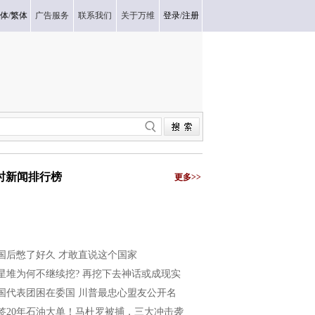
体
/
繁体
广告服务
联系我们
关于万维
登录
/
注册
小时新闻排行榜
更多>>
国后憋了好久 才敢直说这个国家
星堆为何不继续挖? 再挖下去神话或成现实
国代表团困在委国 川普最忠心盟友公开名
签20年石油大单！马杜罗被捕，三大冲击袭