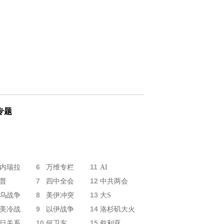
专题
6
11
内瑞拉
万维专栏
AI
7
12
普
四中全会
中共两会
8
13
乌战争
美伊冲突
大S
9
14
美冷战
以伊战争
洛杉矶大火
10
15
日关系
何卫东
叙利亚