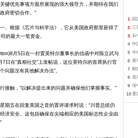
关键优先事项方面所展现的强大领导力，并期待在我们
政府密切合作。”
1
回
一。根据《芯片与科学法》，它从美国政府那里获得了
2
三
3
从
公司的最大一笔资金。
4
中
5
中
otton)8月5日在一封置英特尔董事长的信函中对陈立武与
6
美
月7日在“真相社交”上发帖说，这位英特尔的首席执行官
7
刚
这个问题没有其他解决办法”。
8
高
9
传
行接触，“以解决提出来的问题并确保他们掌握事实。”
10
委
星期五在回复美国之音的置评请求时说：“川普总统仍
经济安全。这包括确保在尖端相应的美国标志性企业由
”