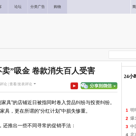
客
论坛
分类广告
购物
简
不卖”吸金 卷款消失百人受害
24
评论 |
查看/发表评论
利家具”的店铺近日被指同时卷入货品纠纷与投资纠纷。
1
明
家具，更在所谓的“分红计划”中损失惨重。
2
爆
外，还推出一些不同寻常的促销手法：
3
中
4
北