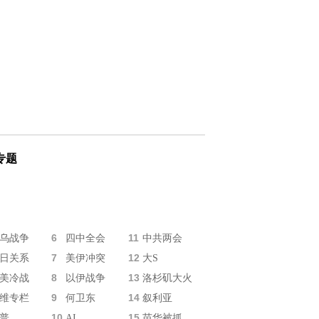
专题
6
11
乌战争
四中全会
中共两会
7
12
日关系
美伊冲突
大S
8
13
美冷战
以伊战争
洛杉矶大火
9
14
维专栏
何卫东
叙利亚
10
15
普
AI
苗华被抓