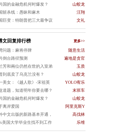
共国的金融危机何时爆发？
山蛟龙
国斩杀线：愚昧和麻木
汪翔
国巨变：特朗普把三大最争议
文礼
博文回复排行榜
更多>>
湾问题：麻将停牌
随意生活
共倒台路径预测
遍地是贪官
兰芳和兩位仍然在世的入室弟
玉质
普到底卖了乌克兰没有？
山蛟龙
一美女：《越人歌》-宋祖英
YOLO宥乐
这道题，知道明年你要去哪？
末班车
共国的金融危机何时爆发？
山蛟龙
于离岸爱国
阿里克斯Y
外中文出版的新路基本开通，
高伐林
0%美国大学毕业生找不到工作
乐维