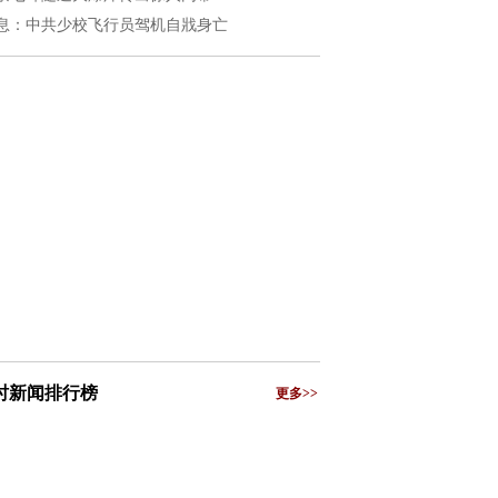
息：中共少校飞行员驾机自戕身亡
小时新闻排行榜
更多>>