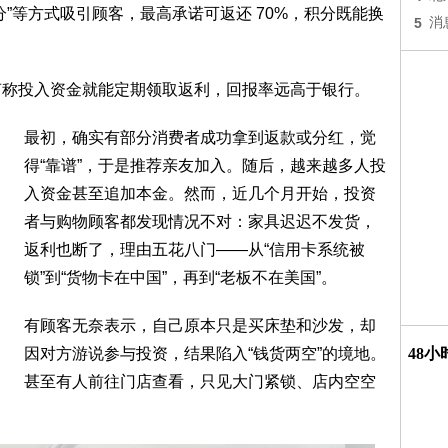
分”等方式吸引顾客，最高承诺可返还 70%，积分既能换
5
消
声称投入资金就能定期领取返利，回报率远高于银行。
最初，确实有部分消费者成功拿到返款或分红，觉
得“靠谱”，于是推荐亲友加入。随后，越来越多人投
入资金甚至追加本金。然而，近几个月开始，投资
者与购物顾客都发现情况不对：家具迟迟不发货，
返利也断了，理由五花八门——从“信用卡系统被
锁”到“货物卡在中国”，再到“老板不在美国”。
有顾客无奈表示，自己原本只是买床垫和沙发，却
因对方游说参与投资，结果陷入“钱货两空”的境地。
48
甚至有人前往门店查看，只见大门紧锁、店内空空