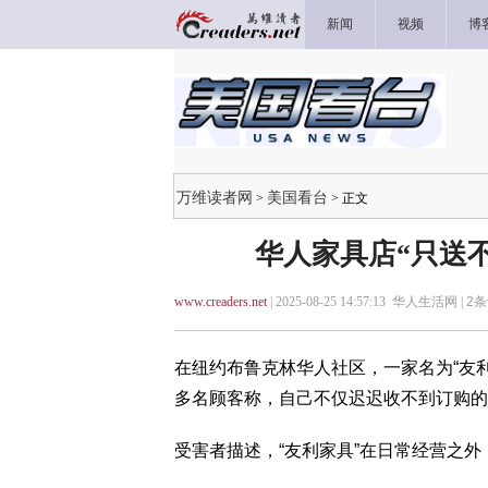
新闻
视频
博
万维读者网
美国看台
>
> 正文
华人家具店“只送
www.creaders.net
| 2025-08-25 14:57:13 华人生活网 |
2
条
在纽约布鲁克林华人社区，一家名为“友
多名顾客称，自己不仅迟迟收不到订购的
受害者描述，“友利家具”在日常经营之