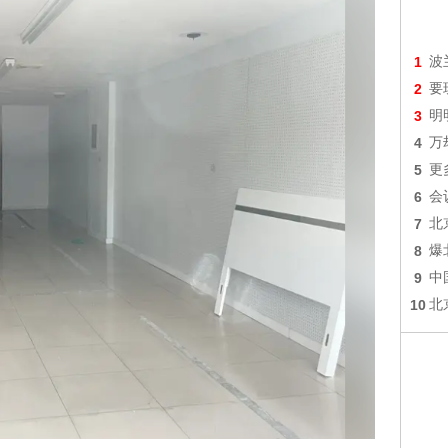
1
波
2
要
3
明
4
万
5
更
6
会
7
北
8
爆
9
中
10
北