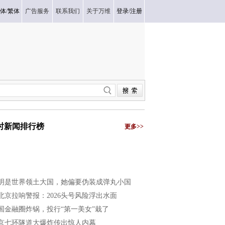
体
/
繁体
广告服务
联系我们
关于万维
登录
/
注册
小时新闻排行榜
更多>>
明是世界领土大国，她偏要伪装成弹丸小国
北京拉响警报：2026头号风险浮出水面
国金融圈炸锅，投行“第一美女”栽了
京七环隧道大爆炸传出惊人内幕