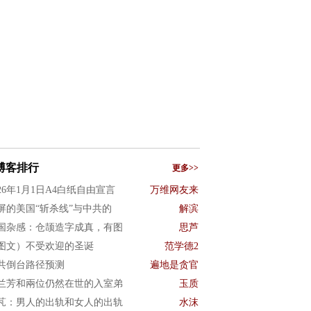
博客排行
更多>>
026年1月1日A4白纸自由宣言
万维网友来
屏的美国“斩杀线”与中共的
解滨
国杂感：仓颉造字成真，有图
思芦
图文）不受欢迎的圣诞
范学德2
共倒台路径预测
遍地是贪官
兰芳和兩位仍然在世的入室弟
玉质
芃：男人的出轨和女人的出轨
水沫