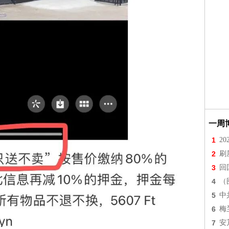
一周
1
2
2
刷
3
回
4
（
5
中
6
梅
7
安