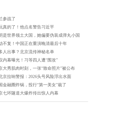
兰参战了
玩真的了！他点名警告习近平
明是世界领土大国，她偏要伪装成弹丸小国
劫不复！中国正在重演晚清最后十年
多人出事？北京流传神秘名单
议内幕曝光！习等四人遭“围攻”
京大秀肌肉时刻，一张“致命照片”被公布
北京拉响警报：2026头号风险浮出水面
国金融圈炸锅，投行“第一美女”栽了
京七环隧道大爆炸传出惊人内幕