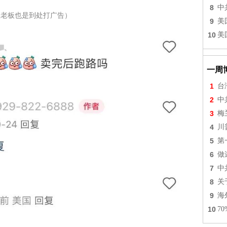
8
中
上老板也是到处打广告）
9
美
10
美
一周
1
台
2
中
3
梅
4
川
5
第
6
做
7
中
8
关
9
海
10
7