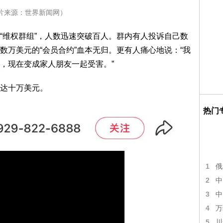
片来源：世界新闻网）
“维权群组”，人数迅速突破百人。群内有人投诉自己数
数万美元的“会员合约”血本无归。更有人痛心地说：“我
，现在变成家人朋友一起受害。”
达十万美元。
热门
1
俄
2
中
3
中
4
万
5
川