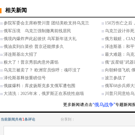
相关新闻
参院军委会主席称赞川普 团结美欧支持乌克兰
150万伤亡之
俄军压境 乌克兰强制撤离前线居民
乌克兰设计诈死
俄境内爆炸声此起彼伏 乌军新年送大礼
俄方栽赃，CI
俄油卖到白菜价 普京还能撑多久
泽连斯基：和平
泽连斯基出大招了
最大难题：乌克
糗大了！普京秀肌肉意外露馅
俄“反星链”武
乌克兰被卖了？ 欧洲官员惊呼：魂吓没了
向朝鲜借飞机 
泽伦斯基释放重磅信号
波兰参战了
俄媒爆料：库皮扬斯克多支俄军遭包围
俄军68步兵师
大清洗：2025年末，俄罗斯正在系统性崩塌
川普只同意给乌
“俄乌战争”
当前新闻共有
1
条评论
分享到：