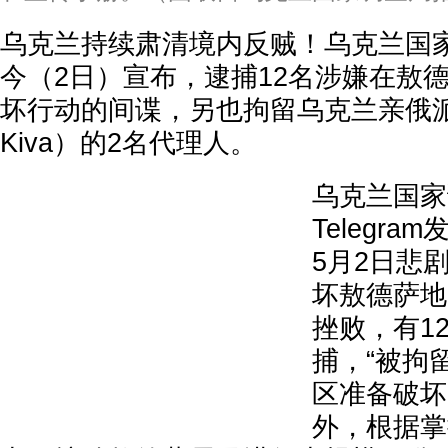
乌克兰持续肃清境内反贼！乌克兰国家
今（2日）宣布，逮捕12名涉嫌在敖
坏行动的间谍，另也拘留乌克兰亲俄派前
Kiva）的2名代理人。
乌克兰国家
Telegr
5月2日悲
坏敖德萨地
挫败，有1
捕，“被拘
区准备破坏
外，根据掌