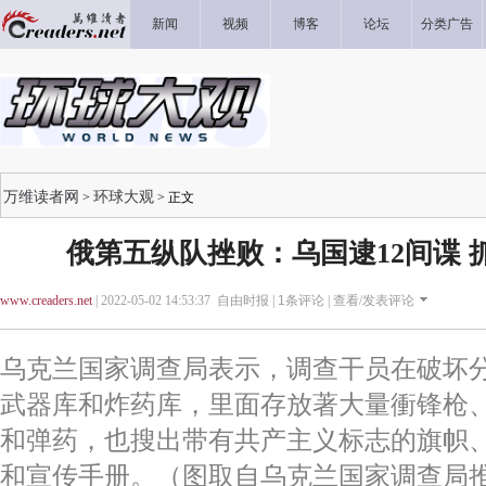
新闻
视频
博客
论坛
分类广告
万维读者网
环球大观
>
> 正文
俄第五纵队挫败：乌国逮12间谍 
www.creaders.net
| 2022-05-02 14:53:37 自由时报 |
1
条评论 |
查看/发表评论
乌克兰国家调查局表示，调查干员在破坏
武器库和炸药库，里面存放著大量衝锋枪
和弹药，也搜出带有共产主义标志的旗帜
和宣传手册。（图取自乌克兰国家调查局