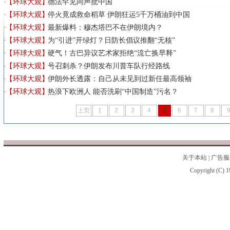
【环球大观】
德法罕见同声批中国
【环球大观】
停火竟成救命稻草 伊朗狂运5千万桶油到中国
【环球大观】
最新爆料：穆杰塔巴不在伊朗境内？
【环球大观】
为“引进”开绿灯？日防长倡议推翻“无核”
【环球大观】
硬气！古巴异议艺术家拒绝“流亡换早释”
【环球大观】
号召刺杀？伊朗发布川普车队行经路线
【环球大观】
伊朗外长透露：自己从未见到过新任最高领袖
【环球大观】
热浪下欧洲人 能否洗刷“中国制造”污名？
上页
1
2
3
4
5
6
7
8
关于本站
|
广告服
Copyright (C) 1