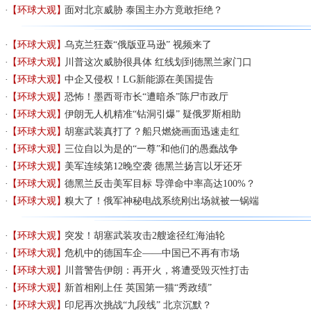
【环球大观】
面对北京威胁 泰国主办方竟敢拒绝？
【环球大观】
乌克兰狂轰“俄版亚马逊” 视频来了
【环球大观】
川普这次威胁很具体 红线划到德黑兰家门口
【环球大观】
中企又侵权！LG新能源在美国提告
【环球大观】
恐怖！墨西哥市长“遭暗杀”陈尸市政厅
【环球大观】
伊朗无人机精准“钻洞引爆” 疑俄罗斯相助
【环球大观】
胡塞武装真打了？船只燃烧画面迅速走红
【环球大观】
三位自以为是的“一尊”和他们的愚蠢战争
【环球大观】
美军连续第12晚空袭 德黑兰扬言以牙还牙
【环球大观】
德黑兰反击美军目标 导弹命中率高达100%？
【环球大观】
糗大了！俄军神秘电战系统刚出场就被一锅端
【环球大观】
突发！胡塞武装攻击2艘途径红海油轮
【环球大观】
危机中的德国车企——中国已不再有市场
【环球大观】
川普警告伊朗：再开火，将遭受毁灭性打击
【环球大观】
新首相刚上任 英国第一猫“秀政绩”
【环球大观】
印尼再次挑战“九段线” 北京沉默？