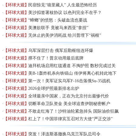
【环球大观】
民宿惊见“墙里藏人” 人生最恐怖经历
【环球大观】
美沙拟签署核协议 以色列完全不在乎？
【环球大观】
“蟑螂”的愤怒：头破血流也要战
【环球大观】
美澳欲联手 竟被马来西亚“拿捏”
【环球大观】
无休止的美伊消耗战 给川普埋下“祸根”
【环球大观】
乌军深层打击 俄军后勤枢纽连环爆
【环球大观】
撑不住了！普京动用最后底牌
【环球大观】
迪拜机场启用红毯通道 不掏护照 数秒完成过关
【环球大观】
美B-1轰炸机杀向铁镐山 传伊将离心机转此地下
【环球大观】
第一次！美军证实乌军F-16击落俄Su-35战机
【环球大观】
2026全球护照最新排名出炉
【环球大观】
全球最亲中国家，正在为北京付出最惨代价
【环球大观】
切断革命卫队资金 美全球追查伊朗秘密帐户
【环球大观】
不敢走红海了！沙特油轮紧急掉头 国际油价狂飙
【环球大观】
杠上了！中国菲律宾互召对方大使“严正交涉”
【环球大观】
突发！泽连斯基撤换乌克兰军队总司令