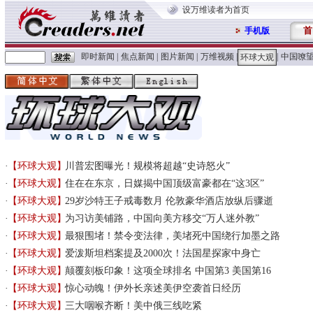
设万维读者为首页
首
手机版
即时新闻
|
焦点新闻
|
图片新闻
|
万维视频
|
|
中国嘹
环球大观
【环球大观】
川普宏图曝光！规模将超越“史诗怒火”
【环球大观】
住在在东京，日媒揭中国顶级富豪都在“这3区”
【环球大观】
29岁沙特王子戒毒数月 伦敦豪华酒店放纵后骤逝
【环球大观】
为习访美铺路，中国向美方移交“万人迷外教”
【环球大观】
最狠围堵！禁令变法律，美堵死中国绕行加墨之路
【环球大观】
爱泼斯坦档案提及2000次！法国星探家中身亡
【环球大观】
颠覆刻板印象！这项全球排名 中国第3 美国第16
【环球大观】
惊心动魄！伊外长亲述美伊空袭首日经历
【环球大观】
三大咽喉齐断！美中俄三线吃紧