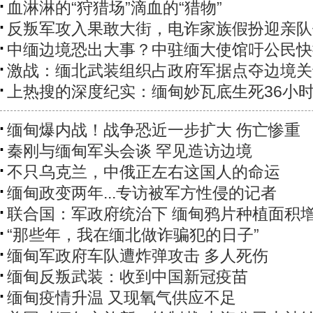
血淋淋的“狩猎场”滴血的“猎物”
反叛军攻入果敢大街，电诈家族假扮迎亲队
中缅边境恐出大事？中驻缅大使馆吁公民快
激战：缅北武装组织占政府军据点夺边境关
上热搜的深度纪实：缅甸妙瓦底生死36小
缅甸爆内战！战争恐近一步扩大 伤亡惨重
秦刚与缅甸军头会谈 罕见造访边境
不只乌克兰，中俄正左右这国人的命运
缅甸政变两年...专访被军方性侵的记者
联合国：军政府统治下 缅甸鸦片种植面积增
“那些年，我在缅北做诈骗犯的日子”
缅甸军政府车队遭炸弹攻击 多人死伤
缅甸反叛武装：收到中国新冠疫苗
缅甸疫情升温 又现氧气供应不足