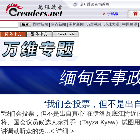
设万维读者为首页
首
手机版
即时新闻
焦点新闻
图片新闻
万维视频
环球大观
中国嘹望
|
|
|
|
|
|
缅甸军事
“我们会投票，但不是出自
“我们会投票，但不是出自真心”在伊洛瓦底江附近
将、国会议员候选人泰扎乔（Tayza Kyaw）试
讲调动听众的热...< 详细 >