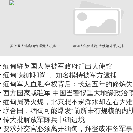
罗兴亚人逃离缅甸遇无人机袭击
年轻人集体逃跑 大使馆外千人排
至少数十人死亡
队抢办签证
缅甸驻英国大使被军政府赶出大使馆
缅甸“最帅和尚”、知名模特被军方逮捕
缅甸军人血腥夺权背后：长达五年的修炼失
西方国家或驻军 中国当警惕重大地缘政治
缅甸局势火爆，北京想不趟浑水却左右为难
联合国：缅甸可能爆发“前所未有规模的内战
传大批解放军陈兵中缅边境
要求外交官必须离开缅甸，拜登或准备军事