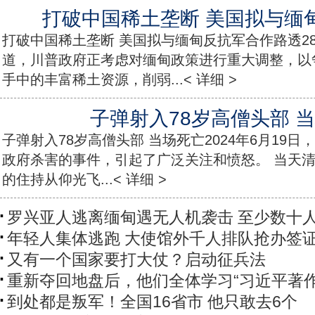
打破中国稀土垄断 美国拟与缅
打破中国稀土垄断 美国拟与缅甸反抗军合作路透2
道，川普政府正考虑对缅甸政策进行重大调整，以
手中的丰富稀土资源，削弱...< 详细 >
子弹射入78岁高僧头部 
子弹射入78岁高僧头部 当场死亡2024年6月19
政府杀害的事件，引起了广泛关注和愤怒。 当天
的住持从仰光飞...< 详细 >
罗兴亚人逃离缅甸遇无人机袭击 至少数十
年轻人集体逃跑 大使馆外千人排队抢办签
又有一个国家要打大仗？启动征兵法
重新夺回地盘后，他们全体学习“习近平著作
到处都是叛军！全国16省市 他只敢去6个