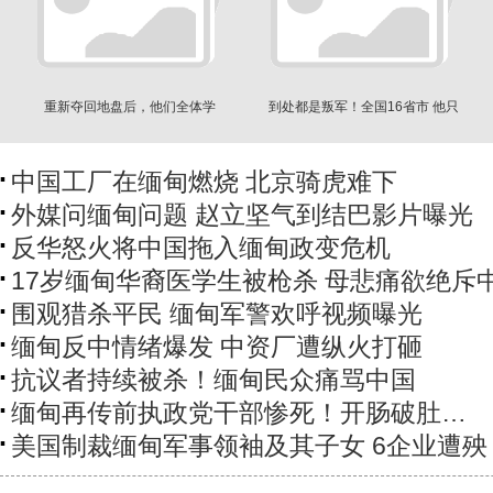
重新夺回地盘后，他们全体学
到处都是叛军！全国16省市 他只
习“习近平著作”
敢去6个
中国工厂在缅甸燃烧 北京骑虎难下
外媒问缅甸问题 赵立坚气到结巴影片曝光
反华怒火将中国拖入缅甸政变危机
17岁缅甸华裔医学生被枪杀 母悲痛欲绝斥
围观猎杀平民 缅甸军警欢呼视频曝光
缅甸反中情绪爆发 中资厂遭纵火打砸
抗议者持续被杀！缅甸民众痛骂中国
缅甸再传前执政党干部惨死！开肠破肚…
美国制裁缅甸军事领袖及其子女 6企业遭殃