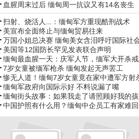
血腥周末过后 缅甸周一抗议又有14名丧生
扫射、烧活人...：缅甸军方重现酷刑战术
美宣布全面终止与缅甸贸易往来
万国小姐总决赛 缅甸美女含泪呼吁国际社
美国等12国防长罕见发表联合声明
缅甸最血腥一天：庆军人节，缅军大开杀戒
7岁女童被缅军枪杀 缅甸发起无声罢工
惨无人道！缅甸7岁女童竟在家中遭军方射
缅甸军政府向国际示好 不料说漏了嘴
缅甸街头故事：如果我走了请照顾好我的孩
中国护照有什么用？缅甸中企员工有家难回