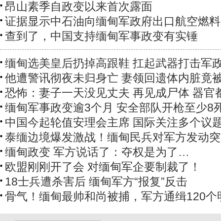
昂山素季自政变以来首次露面
证据显示中石油向缅甸军政府出口航空燃料
查到了，中国支持缅甸军事政变有实锤
缅甸选美皇后扔掉高跟鞋 扛起武器打击军
他遭警讯彻夜未归身亡 妻领回遗体内脏竟
恐怖：妻子一天没见丈夫 再见成尸体 器官
缅甸军事政变逾3个月 安全部队开枪至少8
中国今起轮值安理会主席 国际关注多个议
泰缅边境爆发激战！缅甸民兵对军方发动突
缅甸政变 军方说话了：夺权是为了…
欧盟刚刚开了会 对缅甸军企要制裁了！
18士兵遭杀害后 缅甸军方“报复”反击
骨气！缅甸最帅和尚被捕，军方通缉120个