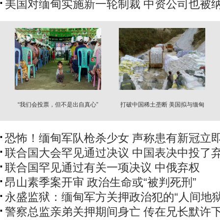
美国对缅甸实施新一轮制裁 中资公司也被
“我们会投票，但不是出自真心”
打破中国稀土垄断 美国拟与缅甸
反抗军合作
恐怖！缅甸军队枪杀少女 声称患有新冠立
联合国大会罕见通过决议 中国表决中投了
联合国罕见通过有关一项决议 中俄弃权
昂山素季案开审 政治生命或“被判死刑”
永盛监狱：缅甸军方关押政治犯的“人间地狱
警察总监亲弟关押期间身亡 传在兄长默许