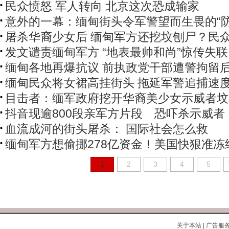
民众愤怒 军人转向 北京这次恐成输家
意外的一幕：缅甸街头令军警望而生畏的“防
屠杀华裔少女后 缅甸军方还挖坟刨尸？民
发文谴责缅甸军方 “地表最帅和尚”惊传失联
缅甸各地再爆抗议 前执政党干部遭警拘留
缅甸民众将女裙高挂街头 拖延军警追捕速
目击者：缅军政府挖开华裔美少女示威者坟
抖音现逾800段亲军方片段 恐吓杀示威者
血流成河的街头屠杀： 国际社会怎么救
缅甸军方想偷挪278亿资金！美国快狠准冻
1
2
3
4
5
关于本站
|
广告服