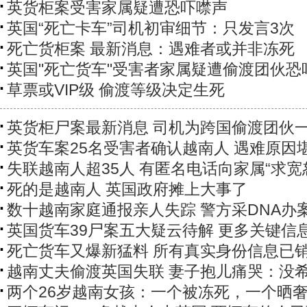
英货柜案受害家属疑遭恐吓噤声
英国“死亡卡车”司机初审细节：只发言3次
死亡货柜案 最新消息：遇难者或并非冻死
英国"死亡货车"受害者家属疑遭偷渡团伙恐
草票或VIP级 偷渡等级决定生死
英货柜尸案最新消息 司机为跨国偷渡团伙
英货车案25名受害者确认越南人 遇难原因
失联越南人超35人 有匿名电话向家属“求宽
死的是越南人 英国政府摊上大事了
数十越南家庭通报亲人失踪 警方采DNA办
英国货车39尸案五大疑云待解 更多关键信
死亡货车又爆新猛料 所有真实身份信息已
越南丈夫偷渡英国失联 妻子抱儿痛哭：没
两个26岁越南女孩：一个被冻死，一个晒