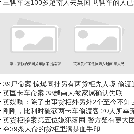
三辆车运100多越南人去英国 两辆车的人
举世震惊的英国货车惨案 越南警
英国货柜案遗体归乡越南 家人见
方指控7人
棺材恸哭
39尸命案 惊爆同批另有两货柜先入境 偷渡
英国卡车命案 38越南人被家属确认失联
英媒曝：除了出事货柜外另外2个至今不知
刚刚，比利时破获两卡车偷渡客 20人所幸
英货柜惨案第五位嫌犯落网 警方疑有更大
夺39条人命的货柜里满是血手印