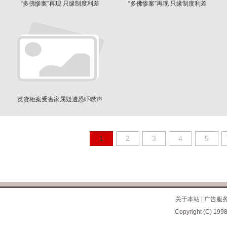
“多佛惨案”再现 只缘制度利差
“多佛惨案”再现 只缘制度利差
英货柜案受害家属疑遭恐吓噤声
1
2
3
4
5
关于本站
|
广告服
Copyright (C) 1998