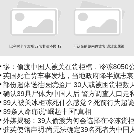
比利时卡车发现32名非法移民 12
不认命的越南偷渡客 遇难家属被
人藏身冷藏货车
曝遭恐吓
惨：偷渡中国人被关在货柜棺，冷冻8050
英国死亡货车事发地，当地政府降半旗志哀
部份遗体送往医院验尸 30人或被困货柜数
确认39具尸体为中国人后 警方调查人口走
39人被关冰柜冻死什么感觉？死前行为超
39条人命痛说“崛起中国”真相
外媒揭秘：39人偷渡为何会选择在冷冻货
驻英使馆声明:尚无法确定39名死者为中国