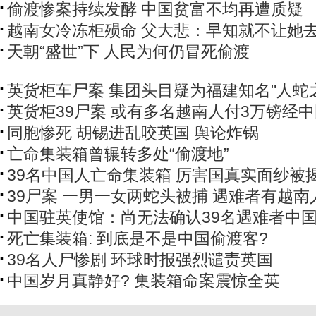
偷渡惨案持续发酵 中国贫富不均再遭质疑
越南女冷冻柜殒命 父大悲：早知就不让她
天朝“盛世”下 人民为何仍冒死偷渡
英货柜车尸案 集团头目疑为福建知名"人蛇
英货柜39尸案 或有多名越南人付3万镑经
同胞惨死 胡锡进乱咬英国 舆论炸锅
亡命集装箱曾辗转多处“偷渡地”
39名中国人亡命集装箱 厉害国真实面纱被
39尸案 一男一女两蛇头被捕 遇难者有越南
中国驻英使馆：尚无法确认39名遇难者中
死亡集装箱: 到底是不是中国偷渡客?
39名人尸惨剧 环球时报强烈谴责英国
中国岁月真静好? 集装箱命案震惊全英