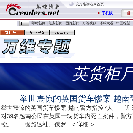
设万维读者为首页
首
手机版
即时新闻
焦点新闻
图片新闻
万维视频
环球大观
中国嘹望
|
|
|
|
|
|
英货柜
举世震惊的英国货车惨案 越南
举世震惊的英国货车惨案 越南警方指控7人 近
对39名越南公民在英国一辆货车内死亡案件，警方
控。 据路透社、俄罗...< 详细 >