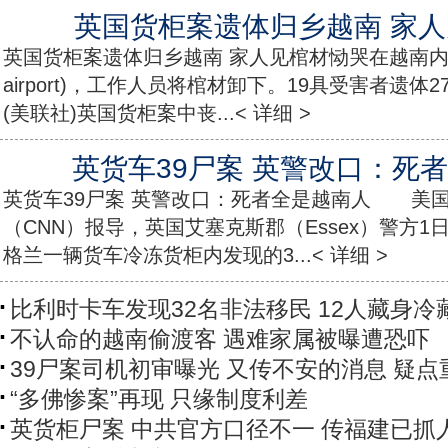
英国货柜案遗体归乡越南 家
英国货柜案遗体归乡越南 家人见棺材恸哭在越南内排国际
airport)，工作人员将棺材卸下。19具受害者遗
(美联社)英国货柜案中丧...< 详细 >
英货车39尸案 英警改口：死
英货车39尸案 英警改口：死者全是越南人 美
（CNN）报导，英国艾塞克斯郡（Essex）警方
格兰一辆货车冷冻货柜内发现的3...< 详细 >
比利时卡车发现32名非法移民 12人藏身冷
不认命的越南偷渡客 遇难家属被曝遭恐吓
39尸案司机初审曝光 又传不安的消息 疑点
“多佛惨案”再现 只缘制度利差
英货柜尸案 中共官方口径不一 传福建已抓