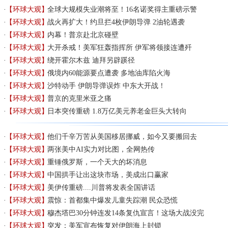
【环球大观】
全球大规模失业潮将至！16名诺奖得主重磅示警
【环球大观】
战火再扩大！约旦拦4枚伊朗导弹 2油轮遇袭
【环球大观】
内幕！普京赴北京碰壁
【环球大观】
大开杀戒！美军狂轰指挥所 伊军将领接连遭歼
【环球大观】
绕开霍尔木兹 迪拜另辟蹊径
【环球大观】
俄境内60能源要点遭袭 多地油库陷火海
【环球大观】
沙特动手 伊朗导弹误炸 中东大开战！
【环球大观】
普京的克里米亚之痛
【环球大观】
日本突传重磅 1.8万亿美元养老金巨头大转向
【环球大观】
他们千辛万苦从美国移居挪威，如今又要搬回去
【环球大观】
两张美中AI实力对比图，全网热传
【环球大观】
重锤俄罗斯，一个天大的坏消息
【环球大观】
中国拱手让出这块市场，美成出口赢家
【环球大观】
美伊传重磅....川普将发表全国讲话
【环球大观】
震惊：首都集中爆发儿童失踪潮 民众恐慌
【环球大观】
穆杰塔巴30分钟连发14条复仇宣言！这场大战没完
【环球大观】
突发：美军宣布恢复对伊朗海上封锁