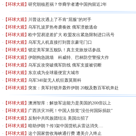
【环球大观】
研究朝核惹祸？华裔学者遭中国拘留近2年
【环球大观】
川普这次遇上了不肯“屈服”的对手
【环球大观】
乌军扎波罗热奇袭奏效 俄军溃败逃命
【环球大观】
欧中贸易逆差扩大 欧盟发出紧急限制进口讯号
【环球大观】
乌军无人机直接打到普京豪宅门口
【环球大观】
锁定美军第五舰队！真主党旅放话参战
【环球大观】
伊朗狗急跳墙 科威特、巴林防空警报大作
【环球大观】
乌军反攻突破俄军防线 俄军支援被切断
【环球大观】
东京成为全球最便宜大城市
【环球大观】
乌军340架无人机狂轰莫斯科
【环球大观】
突发：美军封锁并轰炸伊朗 20舰及数百军机奔赴
【环球大观】
澳洲智库：解放军这能力是美国的200倍以上
【环球大观】
广西洪灾39死！中国人惊觉“没任何国际捐款”
【环球大观】
反制中共民族团结法 美国出招了
【环球大观】
暗助伊朗？传3架中国货机从雷达消失....
【环球大观】
这个国家曾收海峡通行费 遭美介入终止