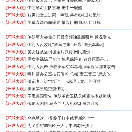
【环球大观】
伊朗报复反击 美军第五舰队基地警报大作
【环球大观】
伊朗革命卫队宣布 击中一艘船
【环球大观】
12男12女走进同一寺院 共有8对成功配对
【环球大观】
美军轰炸画面曝光 摧毁伊朗逾300处目标
【环球大观】
伊朗军方突然公开最高领袖最新照片 近况曝光
【环球大观】
伊朗大反攻呛“放马过来” 狂轰4国美军基地
【环球大观】
美女疑被当街掳走片疯传 网民震惊
【环球大观】
男女半裸陈尸车内 惊见保险套 致命原因是…
【环球大观】
伊朗大反击 声称美军空军基地海军舰队都遭攻击
【环球大观】
曝川普办公室挂安倍照 总喊“晋三晋三”想念他
【环球大观】
做记者，进“大厂”，当总理，她一路开挂
【环球大观】
美国第三轮空袭伊朗
【环球大观】
不甩美国警告 伊朗革命卫队关闭霍尔木兹海峡
【环球大观】
俄陷入困境 乌克兰无人机破坏威力升级
【环球大观】
乌克兰这一招 终于打中俄罗斯的七寸
【环球大观】
为了卖空调给欧洲人，中国老板拼了