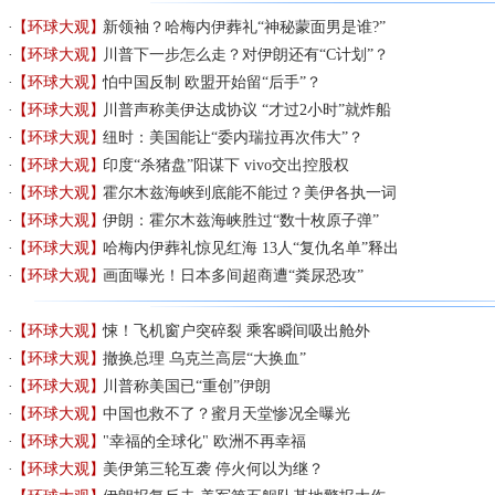
【环球大观】
新领袖？哈梅内伊葬礼“神秘蒙面男是谁?”
【环球大观】
川普下一步怎么走？对伊朗还有“C计划”？
【环球大观】
怕中国反制 欧盟开始留“后手”？
【环球大观】
川普声称美伊达成协议 “才过2小时”就炸船
【环球大观】
纽时：美国能让“委内瑞拉再次伟大”？
【环球大观】
印度“杀猪盘”阳谋下 vivo交出控股权
【环球大观】
霍尔木兹海峡到底能不能过？美伊各执一词
【环球大观】
伊朗：霍尔木兹海峡胜过“数十枚原子弹”
【环球大观】
哈梅内伊葬礼惊见红海 13人“复仇名单”释出
【环球大观】
画面曝光！日本多间超商遭“粪尿恐攻”
【环球大观】
悚！飞机窗户突碎裂 乘客瞬间吸出舱外
【环球大观】
撤换总理 乌克兰高层“大换血”
【环球大观】
川普称美国已“重创”伊朗
【环球大观】
中国也救不了？蜜月天堂惨况全曝光
【环球大观】
"幸福的全球化" 欧洲不再幸福
【环球大观】
美伊第三轮互袭 停火何以为继？