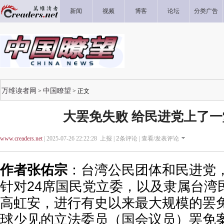
新闻
视频
博客
论坛
分类广告
万维读者网
中国瞭望
>
> 正文
大罢免失败 给民进党上了
www.creaders.net
| 2025-07-26 22:22:28 上报 |
2
条评论 |
查看/发表评论
作者张佑宗
：台湾公民团体和民进党，在
针对24席国民党立委，以及隶属台湾
高虹安，进行有史以来最大规模的罢免
球少见的立法委员（国会议员）罢免