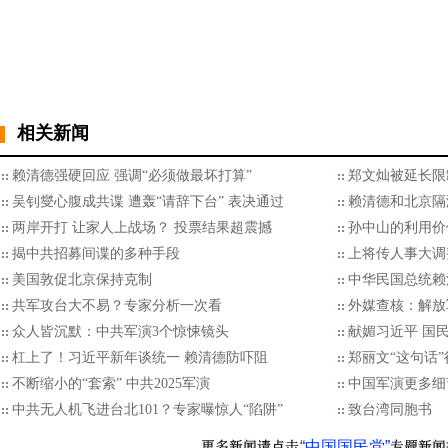
相关新闻
赖清德强硬回应 强调“必须做最坏打算”
郑文灿被延长限
吴钊燮心腹成共谍 遭轰“请辞下台” 表决通过
赖清德和北京隔
两岸开打 让家人上战场？ 投票结果超震撼
孙中山的利用价
揭中共招募间谍的多种手段
上将传人事大调
美国敦促北京保持克制
中华民国总统赖
​共军攻台大不易？专家分析一次看
外媒查核：解放
众人皆沉默：中共军演3个惊悚镜头
献媚习近平 国
杠上了！习近平新年谈统一 赖清德防吓阻
郑丽文“这句话
不断缩小的“套索” 中共2025军演
中国军演更多细
中共无人机飞进台北101？专家曝惊人“陷阱”
致台湾同胞书
“中国国民党”