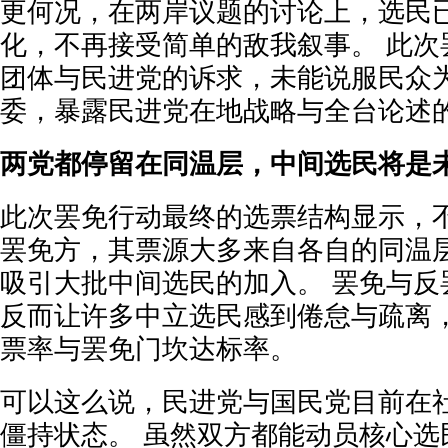
更何况，在两岸议题的讨论上，选民
化，不再接受简单的敌我叙事。 此次
团体与民进党的诉求，未能说服民众
委，暴露民进党在地战略与全台论述
两党都停留在同温层，中间选民将是
此次罢免行动最终的选票结构显示，
罢免方，其票源大多来自各自的同温
吸引大批中间选民的加入。 罢免与反
反而让许多中立选民感到倦怠与疏离
票率与罢免门坎达标率。
可以这么说，民进党与国民党目前在
僵持状态。 虽然双方都能动员核心选