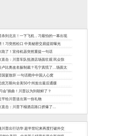
普杀到北京！一下飞机，习最怕的一幕出现
磅！习突然松口 中美秘密交易提前曝光
京跪了！宣传机器突然重提一句话
京直击：川普车队抵酒店场面壮观 民众惊
给卢比奥改名躲制裁？毛宁真慌了…场面太
普国宴致辞 一句话戳中中国人心窝
总统万斯向全美50个州发出最后通牒
川习会”插曲！川普以为到朝鲜了？
近平给川普送出第一份礼物
京直击：川普下榻酒店路口挤爆了…
随川普出行访华 超半世纪来再度打破外交