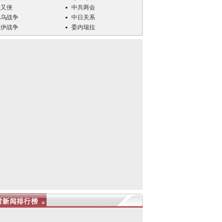
张又侠
中共两会
俄乌战争
中日关系
以伊战争
委内瑞拉