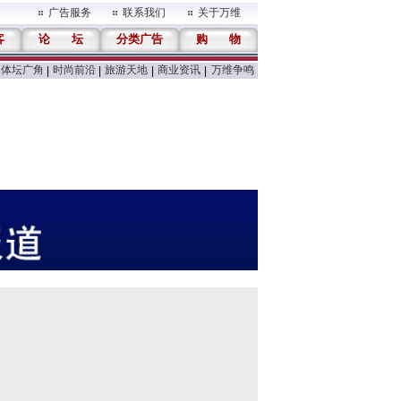
广告服务
联系我们
关于万维
客
论
坛
分类广告
购
物
体坛广角
时尚前沿
旅游天地
商业资讯
万维争鸣
|
|
|
|