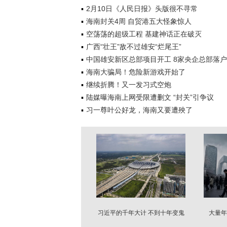
2月10日《人民日报》头版很不寻常
海南封关4周 自贸港五大怪象惊人
空荡荡的超级工程 基建神话正在破灭
广西“壮王”敌不过雄安“烂尾王”
中国雄安新区总部项目开工 8家央企总部落户
海南大骗局！危险新游戏开始了
继续折腾！又一发习式空炮
陆媒曝海南上网受限遭删文 “封关”引争议
习一尊叶公好龙，海南又要遭殃了
习近平的千年大计 不到十年变鬼
大量年
城