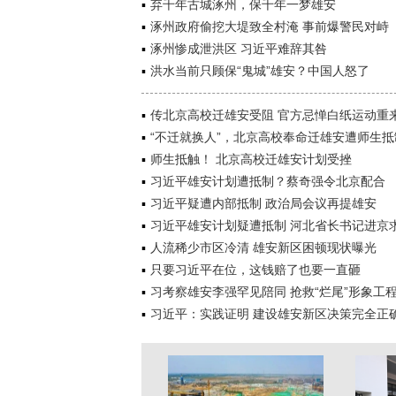
弃千年古城涿州，保千年一梦雄安
涿州政府偷挖大堤致全村淹 事前爆警民对峙
涿州惨成泄洪区 习近平难辞其咎
洪水当前只顾保“鬼城”雄安？中国人怒了
传北京高校迁雄安受阻 官方忌惮白纸运动重
“不迁就换人”，北京高校奉命迁雄安遭师生抵
师生抵触！ 北京高校迁雄安计划受挫
习近平雄安计划遭抵制？蔡奇强令北京配合
习近平疑遭内部抵制 政治局会议再提雄安
习近平雄安计划疑遭抵制 河北省长书记进京
人流稀少市区冷清 雄安新区困顿现状曝光
只要习近平在位，这钱赔了也要一直砸
习考察雄安李强罕见陪同 抢救“烂尾”形象工
习近平：实践证明 建设雄安新区决策完全正