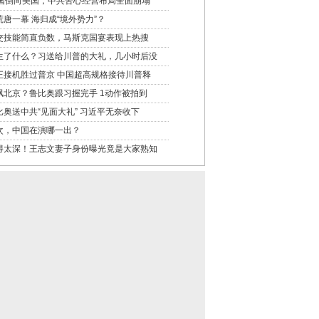
2国倒向美国，中共苦心经营布局全面崩塌
荒唐一幕 海归成“境外势力”？
交技能简直负数，马斯克国宴表现上热搜
生了什么？习送给川普的大礼，几小时后没
正接机胜过普京 中国超高规格接待川普释
讽北京？鲁比奥跟习握完手 1动作被拍到
比奥送中共“见面大礼” 习近平无奈收下
次，中国在演哪一出？
得太深！王志文妻子身份曝光竟是大家熟知