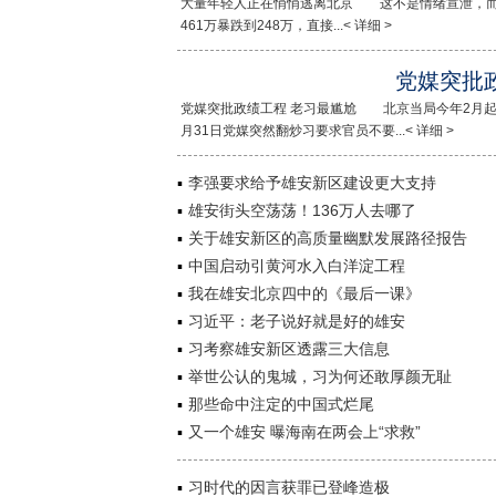
大量年轻人正在悄悄逃离北京 这不是情绪宣泄，而是
461万暴跌到248万，直接...< 详细 >
党媒突批
党媒突批政绩工程 老习最尴尬 北京当局今年2月起
月31日党媒突然翻炒习要求官员不要...< 详细 >
李强要求给予雄安新区建设更大支持
雄安街头空荡荡！136万人去哪了
关于雄安新区的高质量幽默发展路径报告
中国启动引黄河水入白洋淀工程
我在雄安北京四中的《最后一课》
习近平：老子说好就是好的雄安
习考察雄安新区透露三大信息
举世公认的鬼城，习为何还敢厚颜无耻
那些命中注定的中国式烂尾
又一个雄安 曝海南在两会上“求救”
习时代的因言获罪已登峰造极