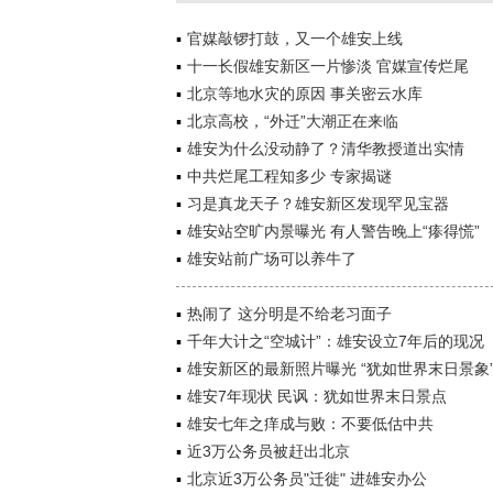
官媒敲锣打鼓，又一个雄安上线
十一长假雄安新区一片惨淡 官媒宣传烂尾
北京等地水灾的原因 事关密云水库
​北京高校，“外迁”大潮正在来临
雄安为什么没动静了？清华教授道出实情
中共烂尾工程知多少 专家揭谜
习是真龙天子？雄安新区发现罕见宝器
雄安站空旷内景曝光 有人警告晚上“瘆得慌”
雄安站前广场可以养牛了
热闹了 这分明是不给老习面子
千年大计之“空城计”：雄安设立7年后的现况
雄安新区的最新照片曝光 “犹如世界末日景象
雄安7年现状 民讽：犹如世界末日景点
雄安七年之痒成与败：不要低估中共
近3万公务员被赶出北京
北京近3万公务员"迁徙" 进雄安办公