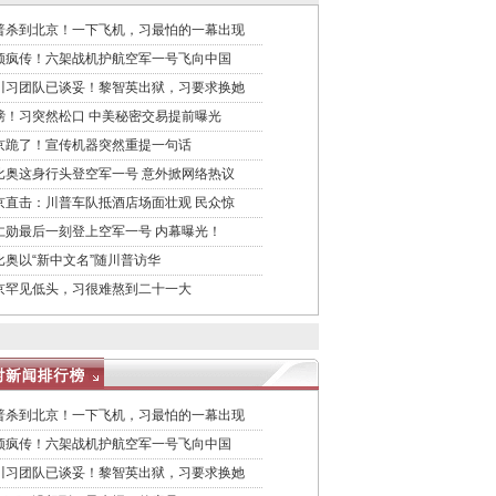
普杀到北京！一下飞机，习最怕的一幕出现
频疯传！六架战机护航空军一号飞向中国
川习团队已谈妥！黎智英出狱，习要求换她
磅！习突然松口 中美秘密交易提前曝光
京跪了！宣传机器突然重提一句话
比奥这身行头登空军一号 意外掀网络热议
京直击：川普车队抵酒店场面壮观 民众惊
仁勋最后一刻登上空军一号 内幕曝光！
比奥以“新中文名”随川普访华
京罕见低头，习很难熬到二十一大
普杀到北京！一下飞机，习最怕的一幕出现
频疯传！六架战机护航空军一号飞向中国
川习团队已谈妥！黎智英出狱，习要求换她