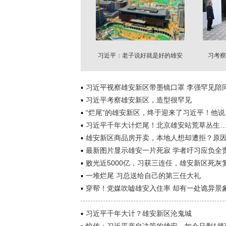
习近平：老子说好就是好的雄安
习考察
习近平视察雄安新区带墨镜口罩 李强罕见陪
习近平考察雄安新区，造型很罕见
“烂尾”的雄安新区，终于迎来了习近平！他说
习近平千年大计烂尾！北京雄安站荒草丛生
雄安新区商品房开卖，本地人想却遭拒？原
最新图片显示雄安一片死寂 学者吁习应负全
败光近5000亿，习获三连任，雄安新区死灰
一堆烂尾 习总送给自己的第三任大礼
穿帮！党媒吹嘘雄安入住率 却有一处诡异景
习近平千年大计？雄安新区沦鬼城