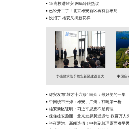
15高校进雄安 网民冷眼热议
已经开工了！北京雄安新区再有新布局
没招了 雄安又搞新花样
李强要求给予雄安新区建设更大
中国启
支持
雄安发布“雄才十六条” 民众：最好笑的一集
中国楼市王炸：雄安、广州，打响第一枪
雄安新区证明：习近平思想不是真理
保住雄安脸面 北京发起腾退运动 数百万人
半夜泄洪、新闻造假！中共副总理露面难平