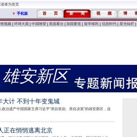
维读者为首页
首
页
新
闻
视
频
博
手机版
万维视频
环球大观
中国嘹望
美国看台
加国要览
留学移民
信息时代
星光灿烂
|
|
|
|
|
|
|
|
雄安新区
年大计 不到十年变鬼城
人政治遗产中国国家主席习近平“亲自策划、亲自决策”的雄安新区，这
人正在悄悄逃离北京