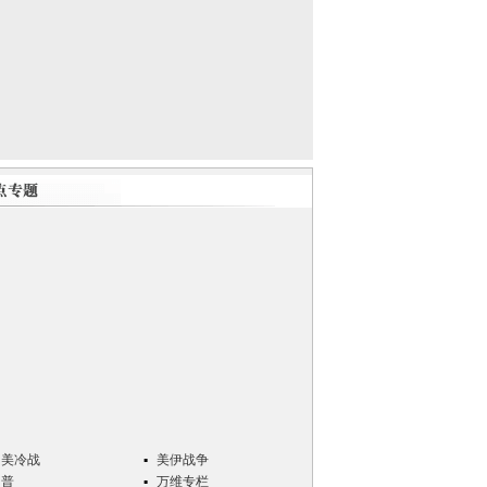
中美冷战
美伊战争
川普
万维专栏