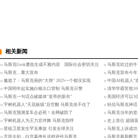
相关新闻
马斯克Grok遭批生成不雅内容 国际社会密切关注
马斯克吹过的牛
马斯克，重大宣布
马斯克宣布今年
尴尬了：马斯克画的“大饼” 2025一个都没实现
中国AI机器人“
中国明年起实施白银出口管制 马斯克示警
清华学霸苦熬10年
马斯克一句话点破媒体“皇帝的新衣”
美国经济可以3
宇树机器人“天花板级”后空翻 马斯克坐不住了
轻信马斯克神话
马斯克预测某车企必死！全网破防了
马斯克当年的坚
宇树机器人为王力宏伴舞 马斯克惊呼
史上首位 超级富
星链卫星发生罕见事故 引发全球关注
马斯克上诉成功
言辞尖刻，白宫幕僚长这样评价马斯克
马斯克最新断言