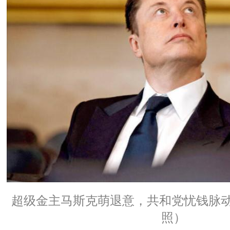
超级金主马斯克萌退意，共和党忧钱脉动
照）