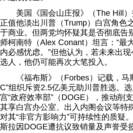
美国《国会山庄报》（The Hill
正值他淡出川普（Trump）白宫角色
于商业。但两党均怀疑其是否彻底告
师柯南特（Alex Conant）坦言：
内必感忧虑。”但他认为，若未来出现
选人，他仍可能再次大笔投入。
《福布斯》（Forbes）记载，马斯
C”组织斥资2.5亿美元助川普胜选。
宫“政府效率部”（DOGE），推动削
其享白宫办公室、出入内阁会议等特
对其“非官方影响力”可持续性的质疑
斯拉因DOGE遭抗议致销量及声誉受