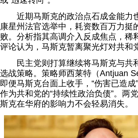
或“迅速转向”。
近期马斯克的政治点石成金能力也
康星州法官选举中，耗资数百万力挺
败。分析指其高调介入反成焦点，稀
评论认为，马斯克暂离聚光灯对共和
民主党则打算继续将马斯克与共和
选战策略。策略师西莱特（Antjuan Se
即便马斯克台面上收手，“伤害已造成
作为共和党的“持续性政治负债”。两
斯克在华府的影响力不会轻易消失。