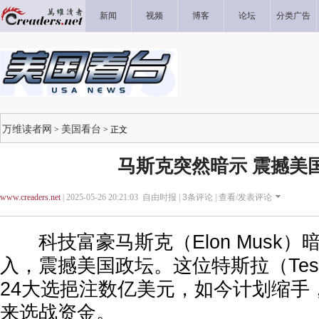
新闻
视频
博客
论坛
分类广告
万维读者网
美国看台
>
> 正文
马斯克突然暗示 震撼美
www.creaders.net
| 2025-05-26 20:21:03 自由时报 |
3
条评论 |
查看/发表评论
科技富豪马斯克（Elon Musk）
入，震撼美国政坛。这位特斯拉（Tes
24大选挹注数亿美元，如今计划缩手
来选战资金。