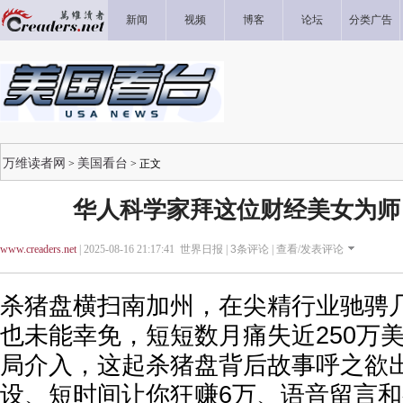
新闻
视频
博客
论坛
分类广告
万维读者网
美国看台
>
> 正文
华人科学家拜这位财经美女为师 
www.creaders.net
| 2025-08-16 21:17:41 世界日报 |
3
条评论 |
查看/发表评论
杀猪盘横扫南加州，在尖精行业驰骋
也未能幸免，短短数月痛失近250万
局介入，这起杀猪盘背后故事呼之欲
设、短时间让你狂赚6万、语音留言