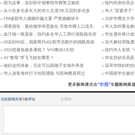
因为这事，洛杉矶中领事馆华裔警卫被抓
纽约州房价高企
从小在多伦多长大的华人北漂3年又回到多伦多
华人“富婆求子”
FBI破获华人婚姻诈骗大案 严查婚姻绿卡
20岁华裔女大学
调查报告：曼哈顿华埠贵族化 导致华裔人口流失
华人加州重金购
血汗钱一夜蒸发：纽约多名华人工商行保险箱失窃
华女遇诈将计就
60后到00后，我家两代4位程序员戳中的残酷真相
涉大麻轻罪险遭
2026想避免被多课税？ WSJ教你3大招
纽约华人失联 “
AI"教母"李飞飞错在哪里？
华女弃矽谷高薪
做好这些准备，完全可以跟随子女海外养老
温哥华情妇村的
华人游客海外打卡拍照遇险 与死神擦肩而过
中国留学生被控
“华裔”
当前新闻共有
3
条评论
分享到：