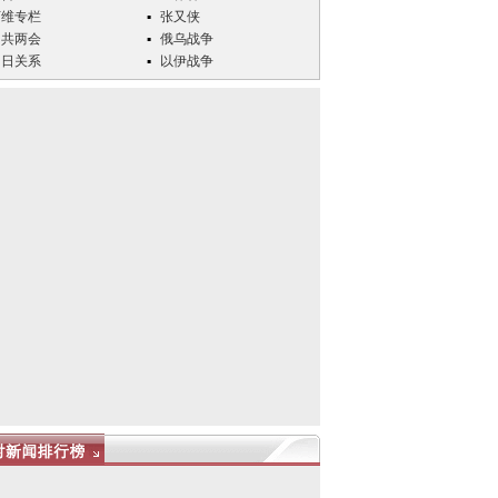
万维专栏
张又侠
中共两会
俄乌战争
中日关系
以伊战争