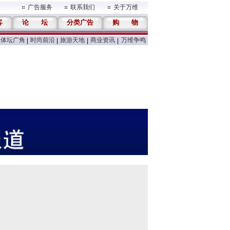
广告服务
联系我们
关于万维
客
论
坛
分类广告
购
物
体坛广角
时尚前沿
旅游天地
商业资讯
万维争鸣
|
|
|
|