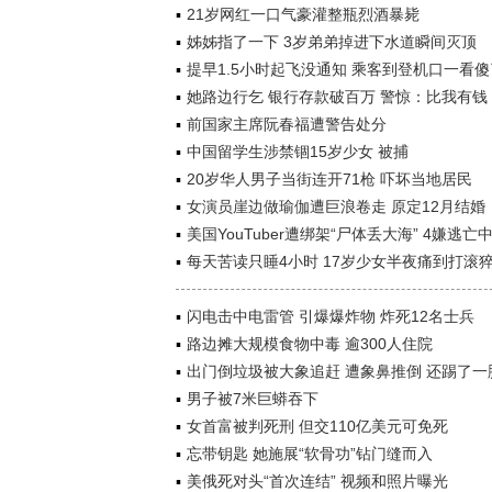
21岁网红一口气豪灌整瓶烈酒暴毙
姊姊指了一下 3岁弟弟掉进下水道瞬间灭顶
提早1.5小时起飞没通知 乘客到登机口一看傻
她路边行乞 银行存款破百万 警惊：比我有钱
前国家主席阮春福遭警告处分
中国留学生涉禁锢15岁少女 被捕
20岁华人男子当街连开71枪 吓坏当地居民
女演员崖边做瑜伽遭巨浪卷走 原定12月结婚
美国YouTuber遭绑架“尸体丢大海” 4嫌逃亡
每天苦读只睡4小时 17岁少女半夜痛到打滚
闪电击中电雷管 引爆爆炸物 炸死12名士兵
路边摊大规模食物中毒 逾300人住院
出门倒垃圾被大象追赶 遭象鼻推倒 还踢了一
男子被7米巨蟒吞下
女首富被判死刑 但交110亿美元可免死
忘带钥匙 她施展“软骨功”钻门缝而入
美俄死对头“首次连结” 视频和照片曝光