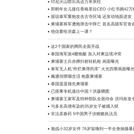
印尼火山喷出高达万米灰柱
郭鹤年女儿接任香格里拉CEO 小红书拥42万
据说泰军重炮攻击古寺区域 还发动地面进攻
柬埔寨将军遭炮弹击中阵亡 首名高级军官丧
他信要给洪森上一课？
这2个国家的网民全面开战
泰国海军派4艘炮艇 加入对柬边境冲突
柬埔寨士兵赤膊扫射轻机枪 画面曝光
泰军无人机“炸烂柬弹药库” 火光四窜画面曝
佩通坦哽咽含泪 炮轰柬埔寨
泰国遥遥领先柬埔寨
已搭乘专机逃往中国？洪森晒图
柬埔寨王家军及特种部队全面待命 洪玛奈发
与多名高僧有染的35岁女子被捕入狱
非法卖春药 5中国男子涉贿赂执法员
激战小32岁女伴 76岁翁嗨到一半全身抽搐暴