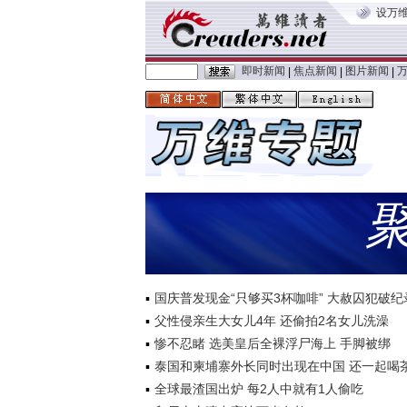
设万
即时新闻
焦点新闻
图片新闻
|
|
|
国庆普发现金“只够买3杯咖啡” 大赦囚犯破纪
父性侵亲生大女儿4年 还偷拍2名女儿洗澡
惨不忍睹 选美皇后全裸浮尸海上 手脚被绑
泰国和柬埔寨外长同时出现在中国 还一起喝
全球最渣国出炉 每2人中就有1人偷吃