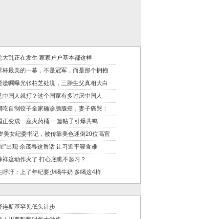
伦大乱正在发生 家家户户基本都这样
界杯最美的一幕，不是冠军，而是那个拥抱
贤遗嘱曝光张柏芝处境，三胎生父真相大白
见中国人就打？这个国家有多讨厌中国人
期吃自制饺子全家确诊胰腺癌，妻子痛哭：
国正变成一座火药桶 一篇帖子引爆共鸣
9岁美女纪委书记，被传靠美色迷倒20位高官
火星”出现 余茂春这番话 让习近平寝食难
薛祥这动作火了 打心底瞧不起习？
生呼吁：上了年纪要少喝牛奶 多喝这4样
泽连斯基罕见低头让步