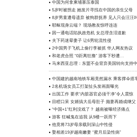
中国为何拿柬埔寨压泰国
5岁时被拐走 她发片寻找在中国的亲生父母
8岁男童遭母遗弃 被狗群抚养 见人只会汪汪
耶稣现身云端？ 现场教友惊呼连连
因一通电话陷执政危机 女总理含泪道歉
夫下药迷晕妻子 让6男轮流性侵
2中国男子飞机上偷行李被抓 华人网友热议
和老虎合照 “0距离狂撸” 游客下秒遭…
马来西亚总理：东盟不会背弃美国转向支持
中国建的越南地铁车厢竟然漏水 乘客撑伞搭
2名机场女员工打架扯头发画面曝光
出国工作 要求“内脏器官必须干净”令人震惊
目瞪口呆 女婿搞大岳母肚子 抛妻再婚成继父
“中国+1”红利没戏了？ 越南被曝经济痛点
游客 狂喊鬼在追我 从9楼一跃而下
他竟将73岁母亲载到深山中性侵
娶相差19岁越南嫩妻 “蜜月后染性病”