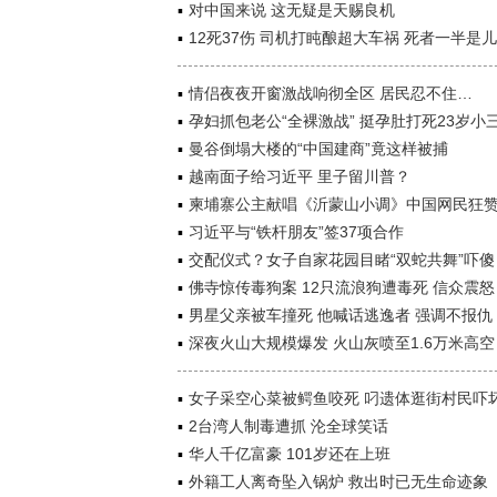
对中国来说 这无疑是天赐良机
12死37伤 司机打盹酿超大车祸 死者一半是
情侣夜夜开窗激战响彻全区 居民忍不住…
孕妇抓包老公“全裸激战” 挺孕肚打死23岁小
曼谷倒塌大楼的“中国建商”竟这样被捕
越南面子给习近平 里子留川普？
柬埔寨公主献唱《沂蒙山小调》中国网民狂
习近平与“铁杆朋友”签37项合作
交配仪式？女子自家花园目睹“双蛇共舞”吓傻
佛寺惊传毒狗案 12只流浪狗遭毒死 信众震怒
男星父亲被车撞死 他喊话逃逸者 强调不报仇
深夜火山大规模爆发 火山灰喷至1.6万米高空
女子采空心菜被鳄鱼咬死 叼遗体逛街村民吓
2台湾人制毒遭抓 沦全球笑话
华人千亿富豪 101岁还在上班
外籍工人离奇坠入锅炉 救出时已无生命迹象