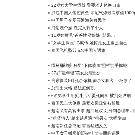
22岁女大学生酒驾 警要求肉体换自由
抓包中国人偷挖黄金 印尼气炸最高求偿1000
中国男子企图买通海关移民官
河边洗个澡 洗完只剩半个人
11岁妹撞见“爸爸性侵姊姊” 结果…
“女学生裸照”IG疯传 她惊觉女主角是自己
泰国飞机坠毁 5名中国人遇难
蹲马桶被咬 狂男“下体喷血”照样徒手擒蛇
37岁“最年轻”美女总理出炉
房东偷装8针孔录像机 偷录女租客 下场惨了
总理出大错 遭法庭解职
6名男学生用熨斗活活烫死同学 被判处绞刑
泰国民主大倒退 最受欢迎政党被解散
越南又有高官出事 越共建议 处分副总理黎明
“租赁情人”越来越普遍 “租男友”大幅增加
越南新任总书记 誓言猛烈反贪
中国女子贩卖护照被抓 丈夫面临遣返