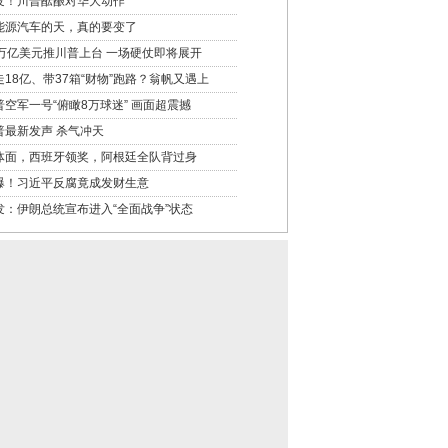
发！川普酝酿对华大动作
能源汽车的天，真的要变了
6万亿美元推川普上台 一场硬仗即将展开
走18亿、带37箱“财物”跑路？翁帆又遇上
普空军一号“俯瞰8万球迷” 画面超震撼
普最新发声 杀气冲天
体面，西班牙领奖，阿根廷全队背过身
爆！习近平反腐竟成发财生意
发：伊朗总统宣布进入“全面战争”状态