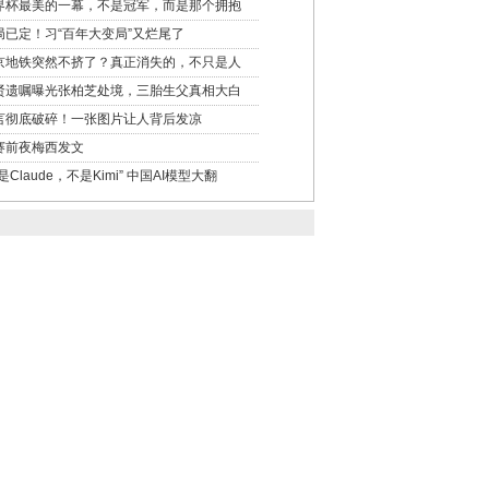
界杯最美的一幕，不是冠军，而是那个拥抱
局已定！习“百年大变局”又烂尾了
京地铁突然不挤了？真正消失的，不只是人
贤遗嘱曝光张柏芝处境，三胎生父真相大白
言彻底破碎！一张图片让人背后发凉
赛前夜梅西发文
是Claude，不是Kimi” 中国AI模型大翻