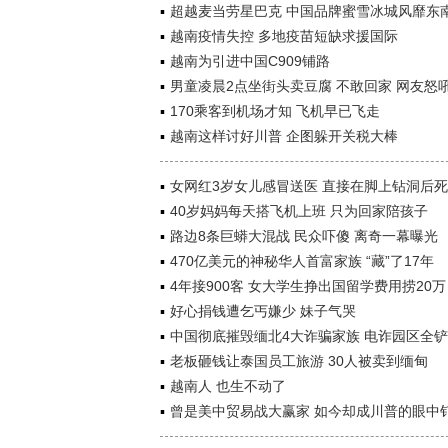
超越麦当劳星巴克 中国品牌蜜雪冰城风靡东
越南疫情失控 多地疫苗短缺求援国际
越南为引进中国C909铺路
男童凌晨2点坐街头卖豆腐 不敢回家 网友怒
170乘客到机场才知 飞机早已飞走
越南这样讨好川普 企图躲开关税大棒
女网红3岁女儿感冒送医 直接在脚上钻洞后
40岁妈妈每天搭飞机上班 只为回家陪孩子
路边8条巨蟒大混战 民众吓傻 离奇一幕曝光
470亿美元的神秘华人首富家族 “藏”了17年
4年接900客 女大学生挣出国留学费用捞20万
好心捐钱遭乞丐嫌少 妹子气哭
中国彻底摧毁缅北4大诈骗家族 电诈园区全
老板砸钱让泰国员工旅游 30人被卖到缅甸
越南人 也生不动了
曾是美中贸易战大赢家 如今却成川普的眼中