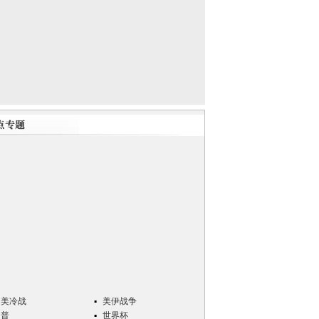
中美冷战
美伊战争
川普
世界杯