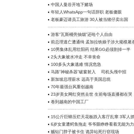
中国人曼谷开地下赌场
年轻人WhatsApp一句话辞职 老板傻眼
老板豪迈请员工旅游 30人被当猪仔卖出国
游客“瓦斯桶旁抽烟”还呛个人自由
前总理逃亡遭通缉 孟加拉铁娘子涉大规模屠
10男集体乱用壮阳药 结果GG必须割掉一半
2头大象被水冲走 不幸丧命
100多头大象逃难 情况危急
马路“神秘杀器”破窗射入 司机头颅中招
新加坡总理薪水 远高于美国总统
70年最强台风重创越南
23岁美女网红突然去世 生前每场直播都在哭
卷到越南的中国工厂
15公斤巨蟒压烂天花板跌入客厅乱窜 3军人
6岁女童遭鳄鱼拖走 爷爷眼睁睁看着无能为力
贼钻门脖子被卡住 诡异站死行窃现场