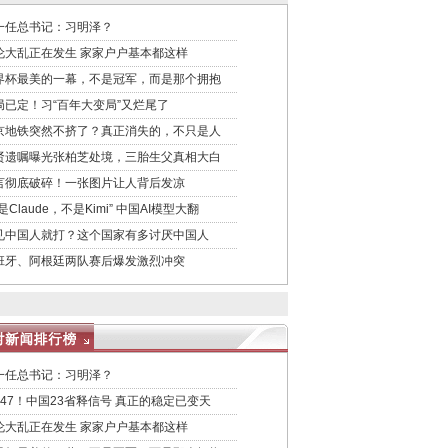
一任总书记：习明泽？
伦大乱正在发生 家家户户基本都这样
界杯最美的一幕，不是冠军，而是那个拥抱
局已定！习“百年大变局”又烂尾了
京地铁突然不挤了？真正消失的，不只是人
贤遗嘱曝光张柏芝处境，三胎生父真相大白
言彻底破碎！一张图片让人背后发凉
是Claude，不是Kimi” 中国AI模型大翻
见中国人就打？这个国家有多讨厌中国人
班牙、阿根廷两队赛后爆发激烈冲突
一任总书记：习明泽？
：47！中国23省释信号 真正的稳定已变天
伦大乱正在发生 家家户户基本都这样