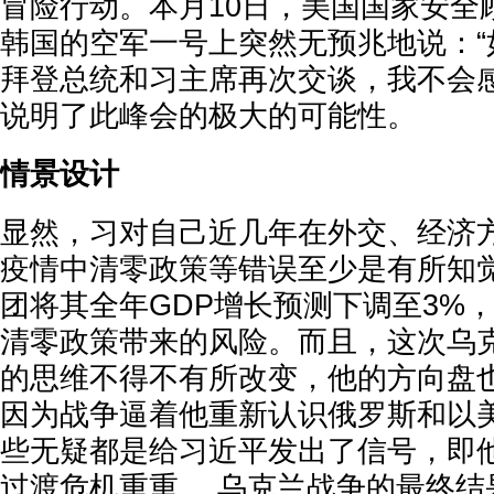
冒险行动。本月10日，美国国家安全
韩国的空军一号上突然无预兆地说：“
拜登总统和习主席再次交谈，我不会感
说明了此峰会的极大的可能性。
情景设计
显然，习对自己近几年在外交、经济
疫情中清零政策等错误至少是有所知
团将其全年GDP增长预测下调至3%
清零政策带来的风险。而且，这次乌
的思维不得不有所改变，他的方向盘
因为战争逼着他重新认识俄罗斯和以
些无疑都是给习近平发出了信号，即他
过渡危机重重。 乌克兰战争的最终结