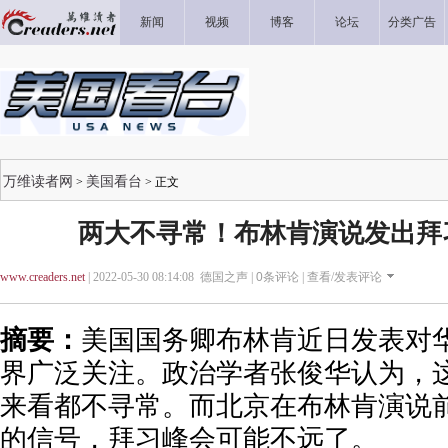
新闻
视频
博客
论坛
分类广告
万维读者网
美国看台
>
> 正文
两大不寻常！布林肯演说发出拜
www.creaders.net
| 2022-05-30 08:14:08 德国之声 |
0
条评论 |
查看/发表评论
摘要：
美国国务卿布林肯近日发表对
界广泛关注。政治学者张俊华认为，
来看都不寻常。而北京在布林肯演说
的信号，拜习峰会可能不远了。