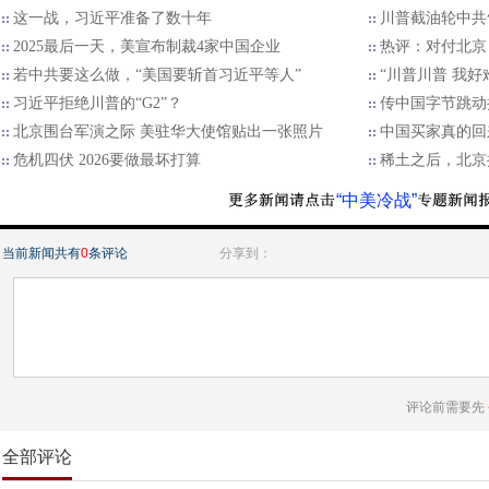
这一战，习近平准备了数十年
川普截油轮中共
2025最后一天，美宣布制裁4家中国企业
热评：对付北京
若中共要这么做，“美国要斩首习近平等人”
“川普川普 我好
习近平拒绝川普的“G2”？
传中国字节跳动
北京围台军演之际 美驻华大使馆贴出一张照片
中国买家真的回
危机四伏 2026要做最坏打算
稀土之后，北京
“中美冷战”
当前新闻共有
0
条评论
分享到：
评论前需要先
全部评论