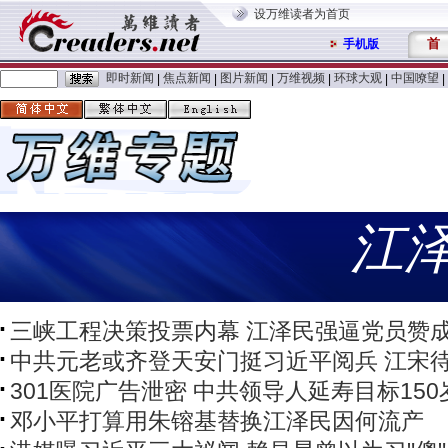
设万维读者为首页
首
手机版
即时新闻
焦点新闻
图片新闻
万维视频
环球大观
中国嘹望
|
|
|
|
|
|
江
三峡工程决策投票内幕 江泽民强逼党员赞
中共元老或齐登天安门挺习近平阅兵 江宋
301医院广告泄密 中共领导人延寿目标150
邓小平打算用朱镕基替换江泽民因何流产