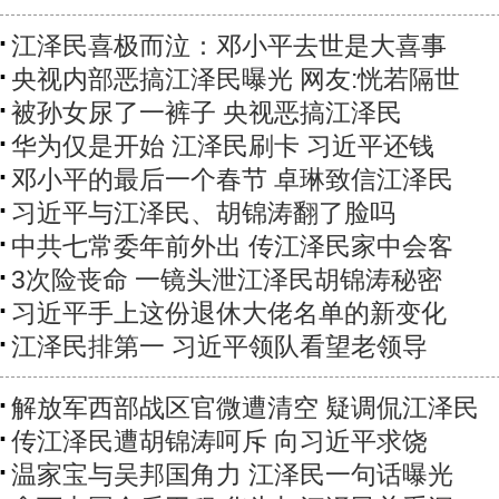
江泽民喜极而泣：邓小平去世是大喜事
央视内部恶搞江泽民曝光 网友:恍若隔世
被孙女尿了一裤子 央视恶搞江泽民
华为仅是开始 江泽民刷卡 习近平还钱
邓小平的最后一个春节 卓琳致信江泽民
习近平与江泽民、胡锦涛翻了脸吗
中共七常委年前外出 传江泽民家中会客
3次险丧命 一镜头泄江泽民胡锦涛秘密
习近平手上这份退休大佬名单的新变化
江泽民排第一 习近平领队看望老领导
解放军西部战区官微遭清空 疑调侃江泽民
传江泽民遭胡锦涛呵斥 向习近平求饶
温家宝与吴邦国角力 江泽民一句话曝光