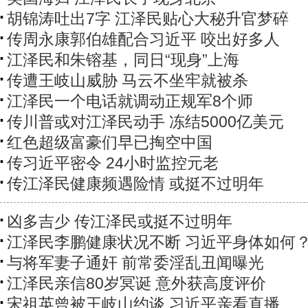
胡锦涛吐出7字 江泽民贴心大秘升官梦碎
传周永康郭伯雄配合习近平 咬出好多人
江泽民和朱镕基，同日“现身”上海
传遭王岐山威胁 马云不坐牢就被杀
江泽民一个电话就调动正规军8个师
传川普或对江泽民动手 冻结5000亿美元
红色超级富豪们早已掏空中国
传习近平密令 24小时监控元老
传江泽民健康频遇险情 或挺不过明年
凶多吉少 传江泽民或挺不过明年
江泽民李鹏健康状况不断 习近平身体如何
与将军妻子通奸 前常委淫乱丑闻曝光
江泽民亲信80岁冥诞 意外获高度评价
宋祖英曾被王岐山约谈 习近平亲看直播