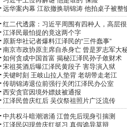
习近平上位再解谜 他是谁的“保险”
远华案内幕 江欲撤换胡锦涛 他拍桌子被整
红二代透露：习近平周围有四种人，高层很
江泽民最怕提的竟这两个字
原新华社记者爆料江泽民的“三件蠢事”
南京市政协原主席自杀身亡 曾是罗志军大
如何贪成中国首富 揭秘江泽民孙子敛财术
宋祖英酒后曝江泽民黄段子 害导演入狱
关键时刻 王岐山拉人垫背 老胡带走老江
传胡锦涛退位前强行关闭江泽民办公室
西安贪官因境外嫖妓被通报
江泽民曾庆红后 吴仪祭祖照片广泛流传
中共权斗暗潮汹涌 江曾先后现身引揣测
江泽民闪现曾庆红挺习 真假诡异莫辩