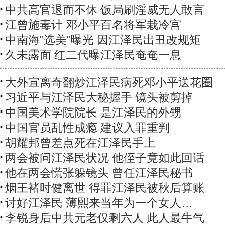
中共高官退而不休 饭局刷淫威无人敢言
江曾施毒计 邓小平百名将军栽冷宫
中南海"选美"曝光 因江泽民出丑改规矩
久未露面 红二代曝江泽民奄奄一息
大外宣离奇翻炒江泽民病死邓小平送花圈
习近平与江泽民大秘握手 镜头被剪掉
中国美术学院院长 是江泽民的外甥
中国官员乱性成瘾 建议入罪重判
胡耀邦曾差点死在江泽民手上
两会被问江泽民状况 他侄子竟如此回话
他在两会慌张躲镜头 曾任江泽民秘书
烟王褚时健离世 得罪江泽民被秋后算账
讨好江泽民 薄熙来当年为一个女人…
李锐身后中共元老仅剩六人 此人最牛气