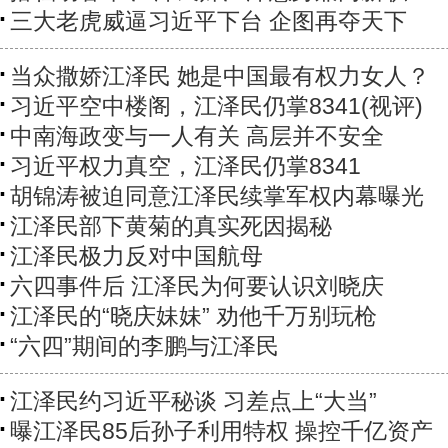
三大老虎威逼习近平下台 企图再夺天下
当众撒娇江泽民 她是中国最有权力女人？
习近平空中楼阁，江泽民仍掌8341(视评)
中南海政变与一人有关 高层并不安全
习近平权力真空，江泽民仍掌8341
胡锦涛被迫同意江泽民续掌军权内幕曝光
江泽民部下黄菊的真实死因揭秘
江泽民极力反对中国航母
六四事件后 江泽民为何要认识刘晓庆
江泽民的“晓庆妹妹” 劝他千万别玩枪
“六四”期间的李鹏与江泽民
江泽民约习近平秘谈 习差点上“大当”
曝江泽民85后孙子利用特权 操控千亿资产