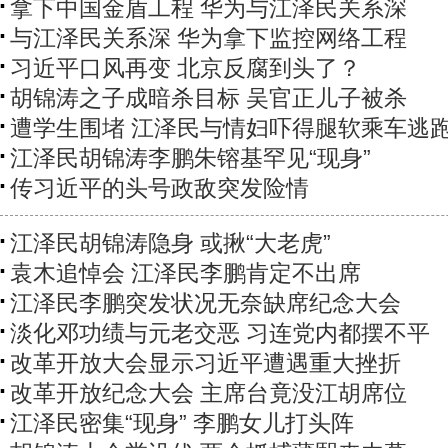
拿下中国金盾工程 华为与江泽民关系深
与江泽民关系深 华为拿下监控网络工程
习近平口风再变 北京反腐到头了？
胡锦涛之子成暗杀目标 吴官正儿子被杀
遭学生围堵 江泽民与情妇吓得腿软乘车逃
江泽民胡锦涛李鹏朱镕基罕见“现身”
传习近平的头号政敌突发险情
江泽民胡锦涛隐身 或揪“大老虎”
袁木追悼会 江泽民李鹏肯定不出席
江泽民李鹏突发状况无奈缺席纪念大会
淡化邓功绩与元老交恶 习连党内都摆不平
改革开放大会显示习近平遭遇重大挫折
改革开放纪念大会 主席台竟没江胡席位
江泽民密集“现身” 李鹏女儿打头阵