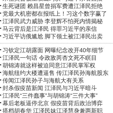
生死谜团 赖昌星曾捐军费遭江泽民拒绝
党最大机密都在报纸上！习这个数字赢了
江泽民武力威胁 李登辉不怕死内情揭秘
马云背后是江泽民 得罪习近平的亲信
习近平访俄尴尬 脚下领土被江泽民出卖
习钦定江胡露面 网曝纪念改开40年细节
江泽民一句话 令政敌芮杏文死不瞑目
胡锦涛就这样被迫同意江泽民掌军权
海航纽约大楼遭逼售 传江泽民孙海航股东
传闻江泽民孙子与海航大有关系
封杀假疫苗新闻 江泽民与习近平暗斗
江泽民“三件蠢事”与胡锦涛“三件大事”
幕后老板逼停北京 假疫苗背后政治博弈
搭档胡春华 江泽民妹江泽慧身兼两新职