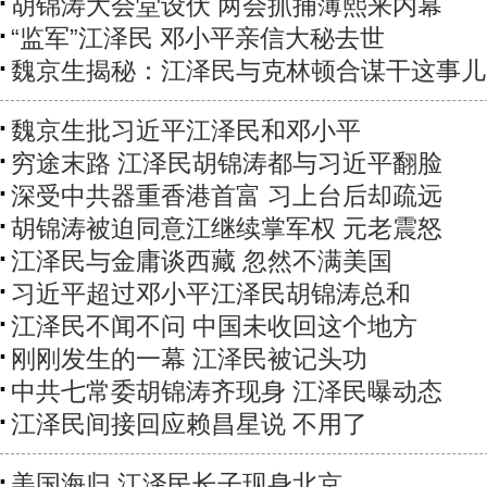
胡锦涛大会堂设伏 两会抓捕薄熙来内幕
“监军”江泽民 邓小平亲信大秘去世
魏京生揭秘：江泽民与克林顿合谋干这事儿
魏京生批习近平江泽民和邓小平
穷途末路 江泽民胡锦涛都与习近平翻脸
深受中共器重香港首富 习上台后却疏远
胡锦涛被迫同意江继续掌军权 元老震怒
江泽民与金庸谈西藏 忽然不满美国
习近平超过邓小平江泽民胡锦涛总和
江泽民不闻不问 中国未收回这个地方
刚刚发生的一幕 江泽民被记头功
中共七常委胡锦涛齐现身 江泽民曝动态
江泽民间接回应赖昌星说 不用了
美国海归 江泽民长子现身北京