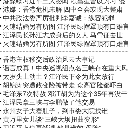
港媒曝习近平三大祕闻 赖昌星曾以为习"傻"
港媒：香港危机未解 四中全会或现大整肃
中共政法委严厉批判李嘉诚：纵容犯罪
火速结婚另有所图 江泽民绿帽罩顶有口难
江泽民长孙江志成身后的女人 马雪征去世
火速结婚另有所图 江泽民绿帽罩顶有口难
香港主权移交后政治风云大事记
​谣言成真！中央巡视组点名三峡存在重大
太岁头上动土？江泽民下令为此女放行
胡锦涛突遭政变险被带走 众高官脸都吓白
毛泽东7次特赦 邓江胡为为这个35年再没
江泽民拿三峡与李鹏做了笔交易
永州女子大着肚子，到市委大院找谁
黄万里女儿谈“三峡大坝扭曲变形”