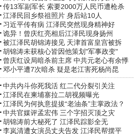
传13军副军长 索要2000万人民币遭枪杀
江泽民回乡祭祖照片 身后站10人
习近平传有病 江泽民突然现身精神好
诡异！曾庆红亮相后江泽民现身扬州
被江泽民胡锦涛接见 天津首富皇宫被拆
​胡锦涛未获核心皆因他策划"军事政变"
曾庆红设局暗杀前主席 中共元老心有余悸
邓小平遭7次暗杀 疑是老江害死杨尚昆
中共内斗你死我活 红二代分裂引关注
江泽民在柬埔寨拉二胡视频曝光
江泽民为何执意提拔“老油条”主掌政法？
中共官媒评孟宏伟 三个字招灭顶之灾
胡锦涛前大秘死了 江泽民踪影全无
李岚清遭女演员丈夫告发 江泽民帮摆平