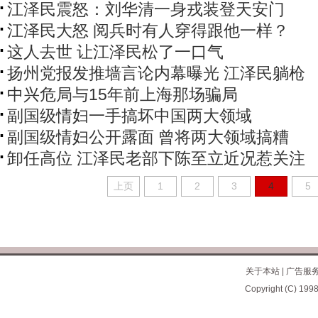
江泽民震怒：刘华清一身戎装登天安门
江泽民大怒 阅兵时有人穿得跟他一样？
这人去世 让江泽民松了一口气
扬州党报发推墙言论内幕曝光 江泽民躺枪
中兴危局与15年前上海那场骗局
副国级情妇一手搞坏中国两大领域
副国级情妇公开露面 曾将两大领域搞糟
卸任高位 江泽民老部下陈至立近况惹关注
上页
1
2
3
4
5
关于本站
|
广告服
Copyright (C) 1998