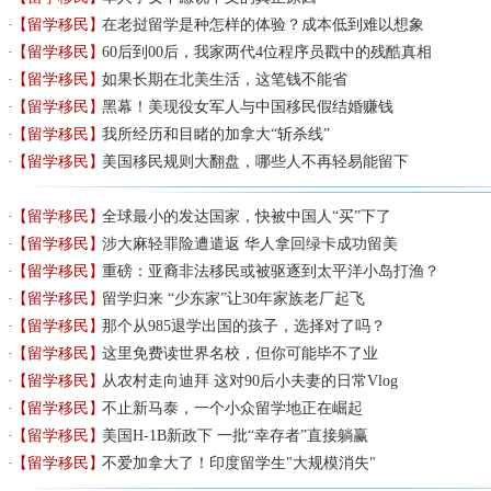
【留学移民】
在老挝留学是种怎样的体验？成本低到难以想象
【留学移民】
60后到00后，我家两代4位程序员戳中的残酷真相
【留学移民】
如果长期在北美生活，这笔钱不能省
【留学移民】
黑幕！美现役女军人与中国移民假结婚赚钱
【留学移民】
我所经历和目睹的加拿大“斩杀线”
【留学移民】
美国移民规则大翻盘，哪些人不再轻易能留下
【留学移民】
全球最小的发达国家，快被中国人“买”下了
【留学移民】
涉大麻轻罪险遭遣返 华人拿回绿卡成功留美
【留学移民】
重磅：亚裔非法移民或被驱逐到太平洋小岛打渔？
【留学移民】
留学归来 “少东家”让30年家族老厂起飞
【留学移民】
那个从985退学出国的孩子，选择对了吗？
【留学移民】
这里免费读世界名校，但你可能毕不了业
【留学移民】
从农村走向迪拜 这对90后小夫妻的日常Vlog
【留学移民】
不止新马泰，一个小众留学地正在崛起
【留学移民】
美国H-1B新政下 一批“幸存者”直接躺赢
【留学移民】
不爱加拿大了！印度留学生"大规模消失"