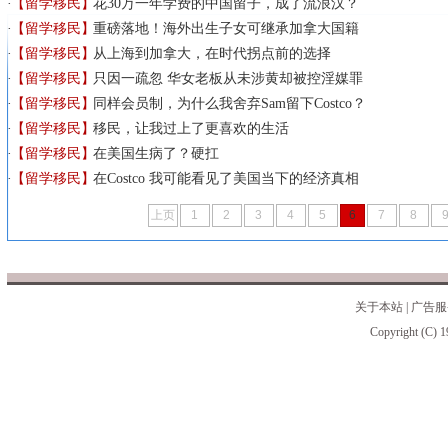
【留学移民】
花30万一年学费的中国留子，成了流浪汉？
【留学移民】
重磅落地！海外出生子女可继承加拿大国籍
【留学移民】
从上海到加拿大，在时代拐点前的选择
【留学移民】
只因一疏忽 华女老板从未涉黄却被控淫媒罪
【留学移民】
同样会员制，为什么我舍弃Sam留下Costco？
【留学移民】
移民，让我过上了更喜欢的生活
【留学移民】
在美国生病了？硬扛
【留学移民】
在Costco 我可能看见了美国当下的经济真相
上页
1
2
3
4
5
6
7
8
关于本站
|
广告服
Copyright (C) 1