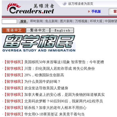
设万维读者为首页
首
手机版
即时新闻
|
焦点新闻
|
图片新闻
|
万维视频
|
环球大观
|
中国嘹
【留学移民】
美国移民50年来首曝这1现象 智库警告：今年更糟
【留学移民】
川普：归化美国人若欺诈罪成 将失公民身份
【留学移民】
28%，哈佛国际生创新高
【留学移民】
为什么美国牛奶好喝？
【留学移民】
农业发达导致美国人爱健身
【留学移民】
加拿大餐桌上的安心感，是因为食物的味道够真实
【留学移民】
北美码农梦断？60后到00后，我家两代4位程序员
【留学移民】
斩杀线？加拿大的老年人根本不用担心
【留学移民】
华女用O-1B菁英签证 来美竟干着勾当