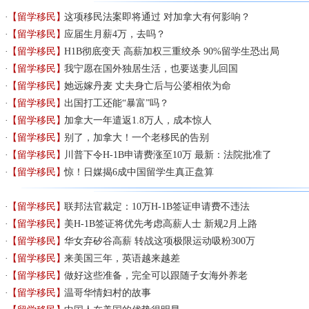
【留学移民】
这项移民法案即将通过 对加拿大有何影响？
【留学移民】
应届生月薪4万，去吗？
【留学移民】
H1B彻底变天 高薪加权三重绞杀 90%留学生恐出局
【留学移民】
我宁愿在国外独居生活，也要送妻儿回国
【留学移民】
她远嫁丹麦 丈夫身亡后与公婆相依为命
【留学移民】
出国打工还能“暴富”吗？
【留学移民】
加拿大一年遣返1.8万人，成本惊人
【留学移民】
别了，加拿大！一个老移民的告别
【留学移民】
川普下令H-1B申请费涨至10万 最新：法院批准了
【留学移民】
惊！日媒揭6成中国留学生真正盘算
【留学移民】
联邦法官裁定：10万H-1B签证申请费不违法
【留学移民】
美H-1B签证将优先考虑高薪人士 新规2月上路
【留学移民】
华女弃矽谷高薪 转战这项极限运动吸粉300万
【留学移民】
来美国三年，英语越来越差
【留学移民】
做好这些准备，完全可以跟随子女海外养老
【留学移民】
温哥华情妇村的故事