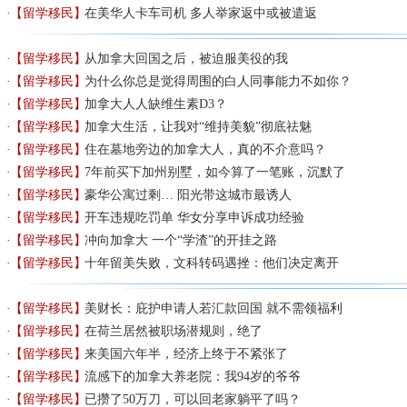
【留学移民】
在美华人卡车司机 多人举家返中或被遣返
【留学移民】
从加拿大回国之后，被迫服美役的我
【留学移民】
为什么你总是觉得周围的白人同事能力不如你？
【留学移民】
加拿大人人缺维生素D3？
【留学移民】
加拿大生活，让我对“维持美貌”彻底祛魅
【留学移民】
住在墓地旁边的加拿大人，真的不介意吗？
【留学移民】
7年前买下加州别墅，如今算了一笔账，沉默了
【留学移民】
豪华公寓过剩… 阳光带这城市最诱人
【留学移民】
开车违规吃罚单 华女分享申诉成功经验
【留学移民】
冲向加拿大 一个“学渣”的开挂之路
【留学移民】
十年留美失败，文科转码遇挫：他们决定离开
【留学移民】
美财长：庇护申请人若汇款回国 就不需领福利
【留学移民】
在荷兰居然被职场潜规则，绝了
【留学移民】
来美国六年半，经济上终于不紧张了
【留学移民】
流感下的加拿大养老院：我94岁的爷爷
【留学移民】
已攒了50万刀，可以回老家躺平了吗？