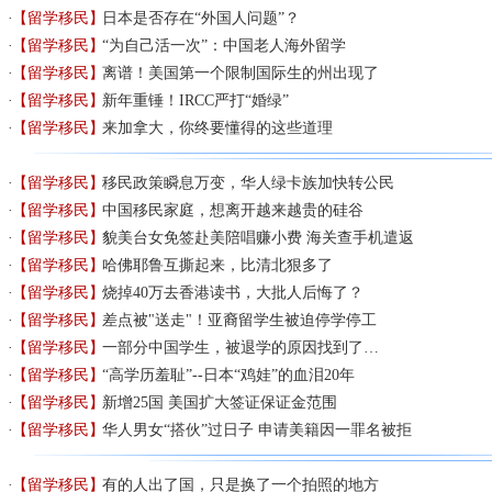
【留学移民】
日本是否存在“外国人问题”？
【留学移民】
“为自己活一次”：中国老人海外留学
【留学移民】
离谱！美国第一个限制国际生的州出现了
【留学移民】
新年重锤！IRCC严打“婚绿”
【留学移民】
来加拿大，你终要懂得的这些道理
【留学移民】
移民政策瞬息万变，华人绿卡族加快转公民
【留学移民】
中国移民家庭，想离开越来越贵的硅谷
【留学移民】
貌美台女免签赴美陪唱赚小费 海关查手机遣返
【留学移民】
哈佛耶鲁互撕起来，比清北狠多了
【留学移民】
烧掉40万去香港读书，大批人后悔了？
【留学移民】
差点被"送走"！亚裔留学生被迫停学停工
【留学移民】
一部分中国学生，被退学的原因找到了…
【留学移民】
“高学历羞耻”--日本“鸡娃”的血泪20年
【留学移民】
新增25国 美国扩大签证保证金范围
【留学移民】
华人男女“搭伙”过日子 申请美籍因一罪名被拒
【留学移民】
有的人出了国，只是换了一个拍照的地方