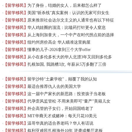
【留学移民】
为了身份，结婚的女人，后来都怎么样了
【留学移民】
美国“斩杀线”真实案例：认识的无家可归女生
【留学移民】
原来推崇社会达尔文主义的人通常也有以下特征
【留学移民】
华人鸡娃圈的顶流：比嗑药打针更令人窒息
【留学移民】
从上海到加拿大，一个中产在时代拐点前的选择
【留学移民】
纽约州房价高企 华人瞄准这里购屋
【留学移民】
懂事的儿子-2026拿到三个大学offer
【留学移民】
从小在多伦多长大的华人北漂3年又回到多伦多
【留学移民】
扎根加国, 我跳槽3次, 年薪从5万多翻了三倍
【留学移民】
留学沙特“土豪学校”，颠覆了我的认知
【留学移民】
最适合推荐仇人去的美国大学
【留学移民】
这一届中产家长的新思路：投资孩子当老板
【留学移民】
代孕歪风监管松 不用来美即可“量产”美籍儿女
【留学移民】
外企高管的子女们，开始回国啃老了
【留学移民】
MIT华裔天才成赌神：每天只花10美元
【留学移民】
温哥华真的适合养老吗？华人有话说
【留学移民】
叙利亚难民扎根海外10年 逆袭成餐厅老板