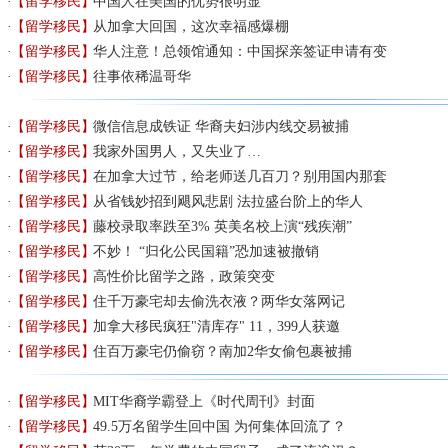
【留学移民】
中国人在美国的优势很明显
【留学移民】
从加拿大回国，这次幸福感爆棚
【留学移民】
华人注意！总领馆通知：中国探亲签证申请有变
【留学移民】
往事依稀温哥华
【留学移民】
微信信息成铁证 华裔夫妇涉内线交易被捕
【留学移民】
我家外国男人，又失业了…
【留学移民】
在加拿大过节，给老师送几百刀？别用国内那套
【留学移民】
从省钱妙招到飓风悲剧 法拉盛台阶上的华人
【留学移民】
藤校录取率跌至3% 英美名校上演“残疾潮”
【留学移民】
不妙！ “归化公民国籍”恐加速被撤销
【留学移民】
高性价比留学之路，政策突变
【留学移民】
住千万豪宅却去偷洗衣液？两华女落网记
【留学移民】
加拿大移民疯狂"清库存" 11，399人获邀
【留学移民】
住百万豪宅仍偷窃？南加2华女偷包裹被捕
【留学移民】
MIT华裔学霸登上《时代周刊》封面
【留学移民】
49.5万名留学生回中国 为何集体回流了？