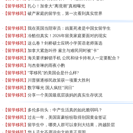
【留学移民】
扎心！加拿大“离境潮”真相曝光
【留学移民】
破产家庭的留学生，第一次看到真实世界
【留学移民】
我在英国当陪审员：凶案死者是中国女留学生
【留学移民】
冷酷但真实！2026年留美家庭要面对的现实
【留学移民】
这么卷？剑桥硕士应聘小学英语老师落选
【留学移民】
加拿大紧急叫停 雇主与难民同时被"卡"
【留学移民】
海关要求解锁手机 公民和绿卡持有人一定要配合？
【留学移民】
与杰奎琳的雨夜小酌
【留学移民】
“零移民”的美国会是什么样?
【留学移民】
川普驱逐移民政策获一项重大胜利
【留学移民】
数字曝光 国人疯狂“润日”
【留学移民】
分享一个美国最底层孩妈的真实生存状况
【留学移民】
多伦多街头：中产生活真的如此脆弱吗？
【留学移民】
过去一年，美国富豪纷纷取得别国黄金签证
【留学移民】
留学生中，哪类人群可以拿到大结果，跨越阶层
【留学移民】
华人子女不愿说中文的真正原因