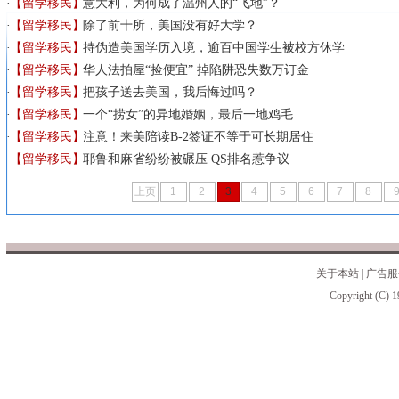
【留学移民】
意大利，为何成了温州人的“飞地”？
【留学移民】
除了前十所，美国没有好大学？
【留学移民】
持伪造美国学历入境，逾百中国学生被校方休学
【留学移民】
华人法拍屋“捡便宜” 掉陷阱恐失数万订金
【留学移民】
把孩子送去美国，我后悔过吗？
【留学移民】
一个“捞女”的异地婚姻，最后一地鸡毛
【留学移民】
注意！来美陪读B-2签证不等于可长期居住
【留学移民】
耶鲁和麻省纷纷被碾压 QS排名惹争议
上页
1
2
3
4
5
6
7
8
关于本站
|
广告服
Copyright (C) 1