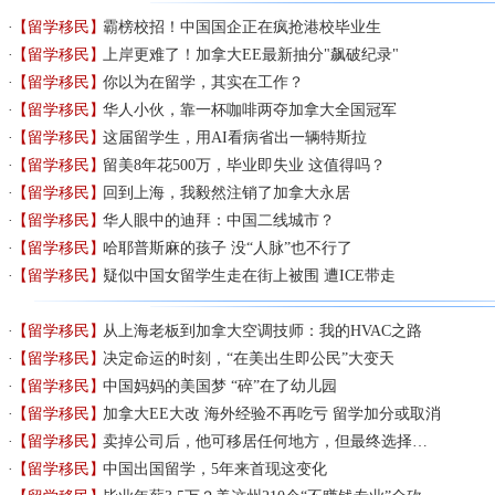
【留学移民】
霸榜校招！中国国企正在疯抢港校毕业生
【留学移民】
上岸更难了！加拿大EE最新抽分"飙破纪录"
【留学移民】
你以为在留学，其实在工作？
【留学移民】
华人小伙，靠一杯咖啡两夺加拿大全国冠军
【留学移民】
这届留学生，用AI看病省出一辆特斯拉
【留学移民】
留美8年花500万，毕业即失业 这值得吗？
【留学移民】
回到上海，我毅然注销了加拿大永居
【留学移民】
华人眼中的迪拜：中国二线城市？
【留学移民】
哈耶普斯麻的孩子 没“人脉”也不行了
【留学移民】
疑似中国女留学生走在街上被围 遭ICE带走
【留学移民】
从上海老板到加拿大空调技师：我的HVAC之路
【留学移民】
决定命运的时刻，“在美出生即公民”大变天
【留学移民】
中国妈妈的美国梦 “碎”在了幼儿园
【留学移民】
加拿大EE大改 海外经验不再吃亏 留学加分或取消
【留学移民】
卖掉公司后，他可移居任何地方，但最终选择…
【留学移民】
中国出国留学，5年来首现这变化