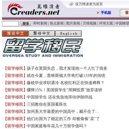
设万维读者为首页
首
手机版
即时新闻
|
焦点新闻
|
图片新闻
|
万维视频
|
环球大观
|
中国嘹
【留学移民】
孩子在英国失恋，我才发现他一个人扛了很多
【留学移民】
就在今夏，普林斯顿大学将打破133年的传统
【留学移民】
藤校毕业求职遇冷 名校红利正在快速稀释？
【留学移民】
骤降15%！美国留学生“用脚投票”放弃读研
【留学移民】
中国留学生 还在焦急地等待伊朗停战
【留学移民】
三招教你在英国看医生
【留学移民】
加州系大学最爱的中国高中，藏不住了…
【留学移民】
他们出国为了稳定的工作 却被偷偷"卖"了
【留学移民】
中国家庭每年花几十万留学值吗？