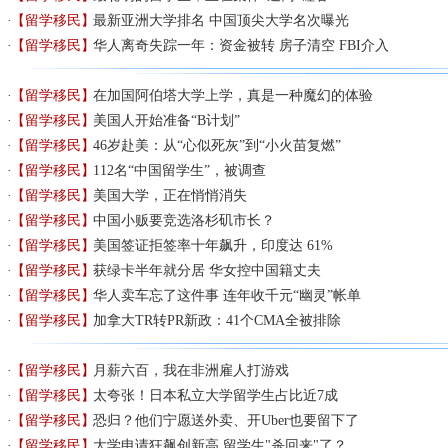
【留学移民】
最新亚洲大学排名 中国顶尖大学名次曝光
【留学移民】
华人离奇失踪一年：资金被转 房子清空 FBI介入
【留学移民】
在加国阿伯塔大学上学，真是一种魔幻的体验
【留学移民】
美国人开始准备“B计划”
【留学移民】
46岁赴美：从“心似死灰”到“小火苗复燃”
【留学移民】
112名“中国留学生”，被调查
【留学移民】
美国大学，正在悄悄消失
【留学移民】
中国小贩要竞选洛杉矶市长？
【留学移民】
美国签证拒签率十年飙升，印度达 61%
【留学移民】
获绿卡半年就分居 华女控中国籍丈夫
【留学移民】
华人卖车忘了这件事 连年收千元“幽灵”帐单
【留学移民】
加拿大TR转PR新政：41个CMA全被排除
【留学移民】
月薪六百，我在非洲雇人打游戏
【留学移民】
太夸张！日本私立大学留学生占比近7成
【留学移民】
恐归？他们宁愿送外卖、开Uber也要留下了
【留学移民】
大学申请狂飙创新高 留学生"杀回来"了？