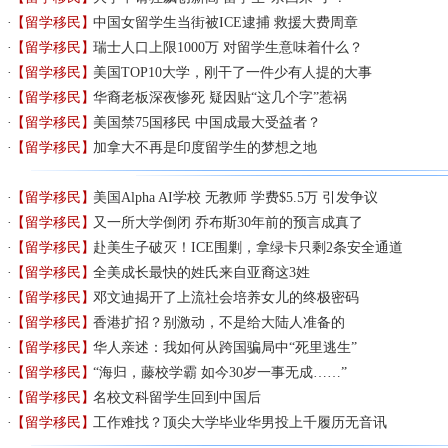
【留学移民】
中国女留学生当街被ICE逮捕 救援大费周章
【留学移民】
瑞士人口上限1000万 对留学生意味着什么？
【留学移民】
美国TOP10大学，刚干了一件少有人提的大事
【留学移民】
华裔老板深夜惨死 疑因贴“这几个字”惹祸
【留学移民】
美国禁75国移民 中国成最大受益者？
【留学移民】
加拿大不再是印度留学生的梦想之地
【留学移民】
美国Alpha AI学校 无教师 学费$5.5万 引发争议
【留学移民】
又一所大学倒闭 乔布斯30年前的预言成真了
【留学移民】
赴美生子破灭！ICE围剿，拿绿卡只剩2条安全通道
【留学移民】
全美成长最快的姓氏来自亚裔这3姓
【留学移民】
邓文迪揭开了上流社会培养女儿的终极密码
【留学移民】
香港扩招？别激动，不是给大陆人准备的
【留学移民】
华人亲述：我如何从跨国骗局中“死里逃生”
【留学移民】
“海归，藤校学霸 如今30岁一事无成……”
【留学移民】
名校文科留学生回到中国后
【留学移民】
工作难找？顶尖大学毕业华男投上千履历无音讯