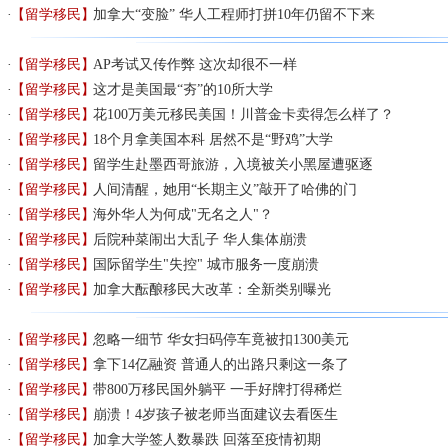
【留学移民】
加拿大“变脸” 华人工程师打拼10年仍留不下来
【留学移民】
AP考试又传作弊 这次却很不一样
【留学移民】
这才是美国最“夯”的10所大学
【留学移民】
花100万美元移民美国！川普金卡卖得怎么样了？
【留学移民】
18个月拿美国本科 居然不是“野鸡”大学
【留学移民】
留学生赴墨西哥旅游，入境被关小黑屋遭驱逐
【留学移民】
人间清醒，她用“长期主义”敲开了哈佛的门
【留学移民】
海外华人为何成"无名之人"？
【留学移民】
后院种菜闹出大乱子 华人集体崩溃
【留学移民】
国际留学生"失控" 城市服务一度崩溃
【留学移民】
加拿大酝酿移民大改革：全新类别曝光
【留学移民】
忽略一细节 华女扫码停车竟被扣1300美元
【留学移民】
拿下14亿融资 普通人的出路只剩这一条了
【留学移民】
带800万移民国外躺平 一手好牌打得稀烂
【留学移民】
崩溃！4岁孩子被老师当面建议去看医生
【留学移民】
加拿大学签人数暴跌 回落至疫情初期