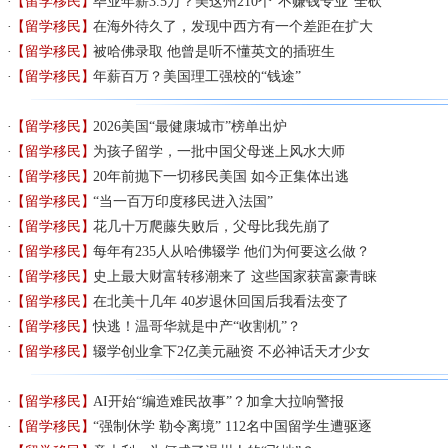
【留学移民】
毕业年薪3.5万？美这州210个“不赚钱专业”全砍
【留学移民】
在海外待久了，发现中西方有一个差距在扩大
【留学移民】
被哈佛录取 他曾是听不懂英文的插班生
【留学移民】
年薪百万？美国理工强校的“钱途”
【留学移民】
2026美国“最健康城市”榜单出炉
【留学移民】
为孩子留学，一批中国父母迷上风水大师
【留学移民】
20年前抛下一切移民美国 如今正集体出逃
【留学移民】
“当一百万印度移民进入法国”
【留学移民】
花几十万爬藤失败后，父母比我先崩了
【留学移民】
每年有235人从哈佛辍学 他们为何要这么做？
【留学移民】
史上最大财富转移潮来了 这些国家获富豪青睐
【留学移民】
在北美十几年 40岁退休回国后我看法变了
【留学移民】
快逃！温哥华就是中产“收割机”？
【留学移民】
辍学创业拿下2亿美元融资 不必神话天才少女
【留学移民】
AI开始“编造难民故事”？加拿大拉响警报
【留学移民】
“强制休学 勒令离境” 112名中国留学生遭驱逐