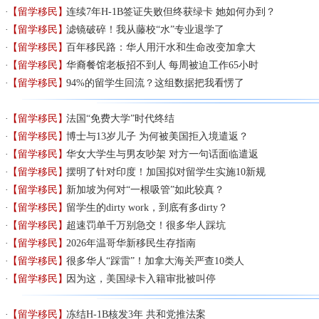
【留学移民】
连续7年H-1B签证失败但终获绿卡 她如何办到？
【留学移民】
滤镜破碎！我从藤校“水”专业退学了
【留学移民】
百年移民路：华人用汗水和生命改变加拿大
【留学移民】
华裔餐馆老板招不到人 每周被迫工作65小时
【留学移民】
94%的留学生回流？这组数据把我看愣了
【留学移民】
法国“免费大学”时代终结
【留学移民】
博士与13岁儿子 为何被美国拒入境遣返？
【留学移民】
华女大学生与男友吵架 对方一句话面临遣返
【留学移民】
摆明了针对印度！加国拟对留学生实施10新规
【留学移民】
新加坡为何对“一根吸管”如此较真？
【留学移民】
留学生的dirty work，到底有多dirty？
【留学移民】
超速罚单千万别急交！很多华人踩坑
【留学移民】
2026年温哥华新移民生存指南
【留学移民】
很多华人“踩雷”！加拿大海关严查10类人
【留学移民】
因为这，美国绿卡入籍审批被叫停
【留学移民】
冻结H-1B核发3年 共和党推法案