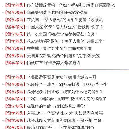
【留学移民】
停车被撞反背锅？华妇车祸被判51%责任原因曝光
【留学移民】
华裔夫妇遭亲戚跟踪追杀双双殒命
【留学移民】
在英国，“活人微死”的留学生赛道又添顶流
【留学移民】
中国人骤降25% 澳大利亚的“摇钱树”倒了？
【留学移民】
第一次出国 你在行李箱都装哪些“垃圾”
【留学移民】
花$75就能买"退路"！美国人集体"认祖归宗"
【留学移民】
在费城，看传奇才女百年前的留学路
【留学移民】
美国务院新规 这两个问题答“是”拒发美签
【留学移民】
怕被审查 绿卡放弃入籍者渐增
【留学移民】
全美最适亚裔居住城市 德州这城市夺冠
【留学移民】
光环碎了一地？当53万海归遇上1222万毕业生
【留学移民】
高分纪录片回答你：现在为什么还去留学？
【留学移民】
112名中国留学生被调查 花钱买文凭的该醒了
【留学移民】
在退休的年龄，她们选择去“游学”
【留学移民】
入籍10年，华裔“杰出人才”夫妇遭剥夺美籍
【留学移民】
越来越多人放弃加入美国籍 不是不想 而是…
【留学移民】
最聪明的留学生，正在集体“逃离”硅谷