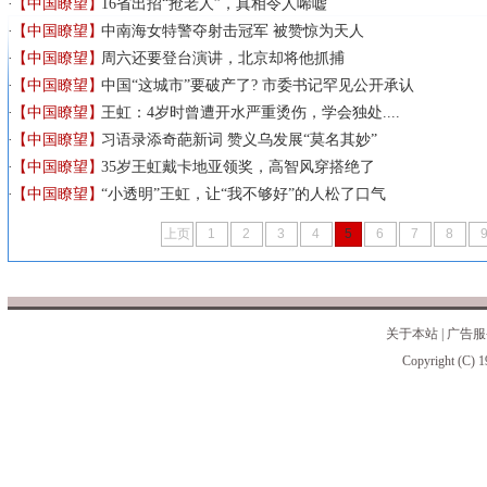
【中国瞭望】
16省出招“抢老人”，真相令人唏嘘
【中国瞭望】
中南海女特警夺射击冠军 被赞惊为天人
【中国瞭望】
周六还要登台演讲，北京却将他抓捕
【中国瞭望】
中国“这城市”要破产了? 市委书记罕见公开承认
【中国瞭望】
王虹：4岁时曾遭开水严重烫伤，学会独处....
【中国瞭望】
习语录添奇葩新词 赞义乌发展“莫名其妙”
【中国瞭望】
35岁王虹戴卡地亚领奖，高智风穿搭绝了
【中国瞭望】
“小透明”王虹，让“我不够好”的人松了口气
上页
1
2
3
4
5
6
7
8
关于本站
|
广告服
Copyright (C) 1