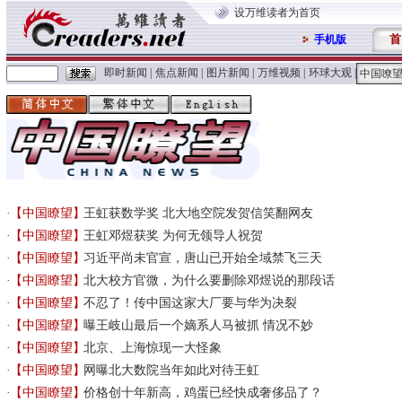
设万维读者为首页
首
手机版
即时新闻
|
焦点新闻
|
图片新闻
|
万维视频
|
环球大观
|
中国嘹
【中国瞭望】
王虹获数学奖 北大地空院发贺信笑翻网友
【中国瞭望】
王虹邓煜获奖 为何无领导人祝贺
【中国瞭望】
习近平尚未官宣，唐山已开始全域禁飞三天
【中国瞭望】
北大校方官微，为什么要删除邓煜说的那段话
【中国瞭望】
不忍了！传中国这家大厂要与华为决裂
【中国瞭望】
曝王岐山最后一个嫡系人马被抓 情况不妙
【中国瞭望】
北京、上海惊现一大怪象
【中国瞭望】
网曝北大数院当年如此对待王虹
【中国瞭望】
价格创十年新高，鸡蛋已经快成奢侈品了？