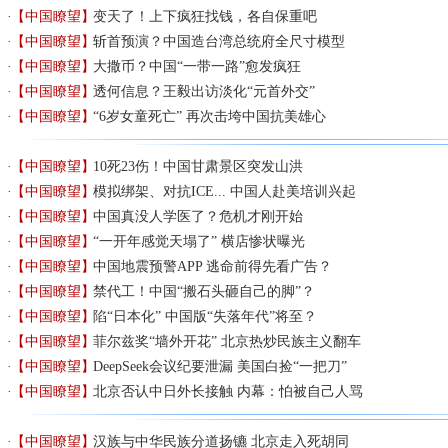
【中国瞭望】
变天了！上下疯狂找钱，各自保重吧
【中国瞭望】
斩首预演？中国造台湾总统府全尺寸模型
【中国瞭望】
大撒币？中国“一带一路”愈发疯狂
【中国瞭望】
透何信息？王毅出访淡化“元首外交”
【中国瞭望】
“6岁女童死亡” 再次击垮中国抗美雄心
【中国瞭望】
10死23伤！中国甘肃景区突发山洪
【中国瞭望】
模拟绑架、对抗ICE... 中国人赴美培训兴起
【中国瞭望】
中国真没人学医了？危机才刚开始
【中国瞭望】
“一开年感觉天塌了” 横店惨状曝光
【中国瞭望】
中国地震预警APP 逃命前得先看广告？
【中国瞭望】
禁代工！中国“搬石头砸自己的脚”？
【中国瞭望】
陷“日本化” 中国版“失落年代”将至？
【中国瞭望】
菲尔兹奖“墙外开花” 北京热炒民族主义翻车
【中国瞭望】
DeepSeek会议纪要泄漏 美国白捡“一把刀”
【中国瞭望】
北京否认中日外长接触 内幕：怕被自己人骂
【中国瞭望】
汉族与中华民族分道扬镳 北京走入死胡同