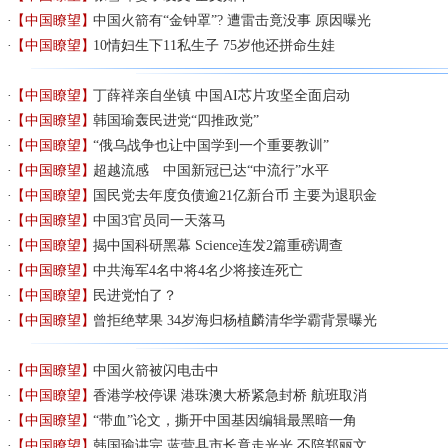
【中国瞭望】
中国火箭有“金钟罩”? 遭雷击竟没事 原因曝光
【中国瞭望】
10情妇生下11私生子 75岁他还拼命生娃
【中国瞭望】
丁薛祥亲自坐镇 中国AI芯片攻坚全面启动
【中国瞭望】
韩国瑜轰民进党“四推政党”
【中国瞭望】
“俄乌战争也让中国学到一个重要教训”
【中国瞭望】
超越流感 中国新冠已达“中流行”水平
【中国瞭望】
国民党去年度负债逾21亿新台币 主要为退职金
【中国瞭望】
中国3官员同一天落马
【中国瞭望】
揭中国科研黑幕 Science连发2篇重磅调查
【中国瞭望】
中共海军4名中将4名少将接连死亡
【中国瞭望】
民进党怕了？
【中国瞭望】
曾拒绝苹果 34岁海归杨植麟清华学霸背景曝光
【中国瞭望】
中国火箭被闪电击中
【中国瞭望】
香港学校停课 港珠澳大桥紧急封桥 航班取消
【中国瞭望】
“带血”论文，撕开中国基因编辑最黑暗一角
【中国瞭望】
韩国瑜讲完 蓝营县市长竟走光光 不陪郑丽文