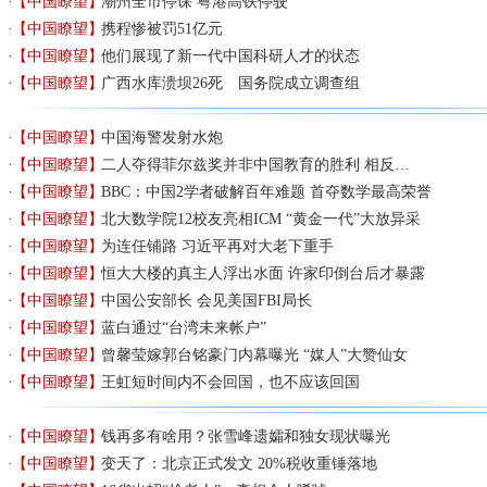
【中国瞭望】
潮州全市停课 粤港高铁停驶
【中国瞭望】
携程惨被罚51亿元
【中国瞭望】
他们展现了新一代中国科研人才的状态
【中国瞭望】
广西水库溃坝26死 国务院成立调查组
【中国瞭望】
中国海警发射水炮
【中国瞭望】
二人夺得菲尔兹奖并非中国教育的胜利 相反…
【中国瞭望】
BBC：中国2学者破解百年难题 首夺数学最高荣誉
【中国瞭望】
北大数学院12校友亮相ICM “黄金一代”大放异采
【中国瞭望】
为连任铺路 习近平再对大老下重手
【中国瞭望】
恒大大楼的真主人浮出水面 许家印倒台后才暴露
【中国瞭望】
中国公安部长 会见美国FBI局长
【中国瞭望】
蓝白通过“台湾未来帐户”
【中国瞭望】
曾馨莹嫁郭台铭豪门内幕曝光 “媒人”大赞仙女
【中国瞭望】
王虹短时间内不会回国，也不应该回国
【中国瞭望】
钱再多有啥用？张雪峰遗孀和独女现状曝光
【中国瞭望】
变天了：北京正式发文 20%税收重锤落地