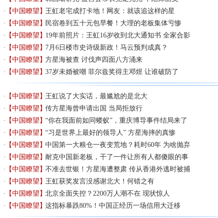
【中国瞭望】
王虹老宅成打卡地！网友：就该追这样的星
【中国瞭望】
民宿卷到五十元包早餐！大理的老板集体亏惨
【中国瞭望】
19年前照片：王虹16岁收到北大通知书 全家合影
【中国瞭望】
7月6日楼市史诗级新政！马云预判成真？
【中国瞭望】
方星海被查 讨伐声四面八方涌来
【中国瞭望】
37岁未婚被嘲 菲尔兹奖得主邓煜 让谁破防了
【中国瞭望】
王虹说了大实话，最尴尬的是北大
【中国瞭望】
传方星海曾申请出国 当局拒放行
【中国瞭望】
“你在我面前如同蝼蚁”，重庆博导事件结局来了
【中国瞭望】
“习是世界上最好的领导人” 方星海摔的真惨
【中国瞭望】
中国第一大粮仓一夜变荒地？耗时60年 为啥抛弃
【中国瞭望】
耐克中国新老板，干了一件让所有人都傻眼的事
【中国瞭望】
不准去世银！方星海遭整肃 传从香港外逃时被捕
【中国瞭望】
王虹获奖发言没感谢北大！何错之有
【中国瞭望】
北京全面失控？2200万人潮不在 现状惊人
【中国瞭望】
这指标暴跌80%！中国正经历一场信用大迁移