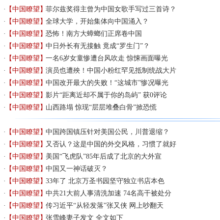
【中国瞭望】
菲尔兹奖得主曾为中国女歌手写过三首诗？
【中国瞭望】
全球大学，开始集体向中国涌入？
【中国瞭望】
恐怖！南方大蟑螂们正席卷中国
【中国瞭望】
中日外长有无接触 竟成“罗生门”？
【中国瞭望】
一名6岁女童惨遭台风吹走 惊悚画面曝光
【中国瞭望】
演员也遭殃！中国小粉红罕见抵制统战大片
【中国瞭望】
中国改开最大的失败！“这城市”惨况曝光
【中国瞭望】
影片“距离近却不属于你的岛屿” 获0评论
【中国瞭望】
山西路塌 惊现“层层堆叠白骨”掀恐慌
【中国瞭望】
中国跨国镇压针对美国公民，川普退缩？
【中国瞭望】
又否认？这是中国的外交风格，习惯了就好
【中国瞭望】
美国“飞虎队”85年后成了北京的大外宣
【中国瞭望】
中国又一神话破灭？
【中国瞭望】
33年了 北京万圣书园坚守独立书店本色
【中国瞭望】
中共21大前人事清洗加速 74名高干被处分
【中国瞭望】
传习近平“从轻发落”张又侠 网上吵翻天
【中国瞭望】
张雪峰妻子发文 全文如下