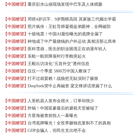
【中国瞭望】
重庆彭水山崩现场发现中巴车及人体残骸
【中国瞭望】
邓煜4岁识字、9岁围棋高段 其家族三代频出学霸
【中国瞭望】
照片疯传：王虹导师凝视徒弟眼神，全网破防
【中国瞭望】
十级地震！中国AI最怕曝光的底牌全漏了
【中国瞭望】
种地成了中产最烧钱的户外运动 真相没那么简单
【中国瞭望】
医科雪崩，医生的职业困境正在劝退年轻人
【中国瞭望】
东航一航班降落时行李舱突起火
【中国瞭望】
王毅出访淡化“元首外交”透何信息
【中国瞭望】
仅仅一个季度 5800万中国人断保了
【中国瞭望】
打不过就耍赖！战狼把无耻演到了极致
【中国瞭望】
DeepSeek突中止再融资 梁文锋讲话泄漏了什么
【中国瞭望】
人形机器人发布会很火，订单却很少
【中国瞭望】
炸锅！中国富豪最后的避税天堂被端了
【中国瞭望】
方星海被查前惊人一幕曝光
【中国瞭望】
台湾底牌曝光！全世界砸钱也复制不了的真相
【中国瞭望】
GDP会骗人，但民生支出绝不会