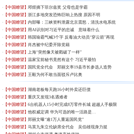
【中国瞭望】
邓煜摘下菲尔兹奖 父母也是学霸
【中国瞭望】
浙江多地突发恐怖巨响上热搜 原因不明
【中国瞭望】
内部曝：三峡资料泄露北京震怒，清洗水电系统
【中国瞭望】
用AI识别对习近平的忠诚 意味着什么
【中国瞭望】
韩国瑜霸气喊3个字 反毒油大动员“穿云箭”再现
【中国瞭望】
肖杰被中纪委开除党籍
【中国瞭望】
上海“突然像天被戳破了一样”
【中国瞭望】
温家宝前秘书竟然有这个 习近平最怕
【中国瞭望】
国民党全代会 郑丽文率19县市长参选人造势
【中国瞭望】
王毅为何不敢当面驳斥卢比奥
【中国瞭望】
湖南老板每天跑16小时外卖还巨债
【中国瞭望】
重庆又发现3名遇难者
【中国瞭望】
6台机器人15小时完成8万零件长城 超越人手极限
【中国瞭望】
他权威定调 华为可选的唯一活路是…
【中国瞭望】
郑丽文曝“逾1万人重返国民党”
【中国瞭望】
马英九朱立伦缺席全代会 吴伯雄现身力挺